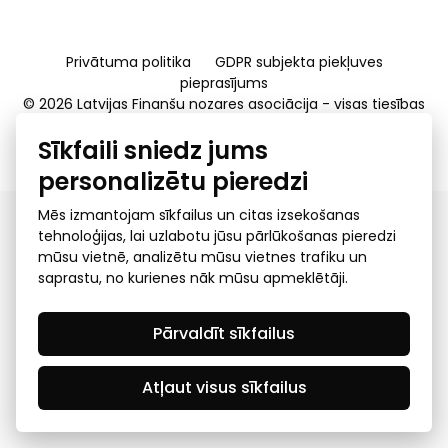
Privātuma politika
GDPR subjekta piekļuves
pieprasījums
© 2026 Latvijas Finanšu nozares asociācija - visas tiesības
rezervētas
Sīkfaili sniedz jums
Created by Mediapark
personalizētu pieredzi
Mēs izmantojam sīkfailus un citas izsekošanas
tehnoloģijas, lai uzlabotu jūsu pārlūkošanas pieredzi
mūsu vietnē, analizētu mūsu vietnes trafiku un
saprastu, no kurienes nāk mūsu apmeklētāji.
Pārvaldīt sīkfailus
Atļaut visus sīkfailus