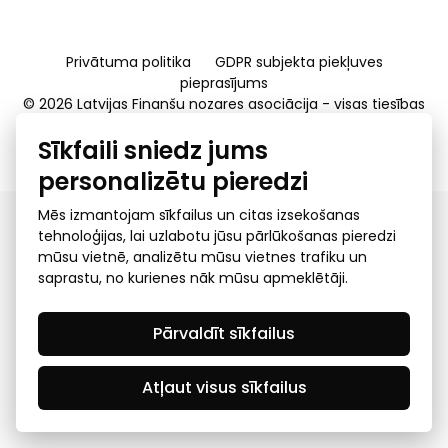
Privātuma politika
GDPR subjekta piekļuves
pieprasījums
© 2026 Latvijas Finanšu nozares asociācija - visas tiesības
rezervētas
Sīkfaili sniedz jums
Created by Mediapark
personalizētu pieredzi
Mēs izmantojam sīkfailus un citas izsekošanas
tehnoloģijas, lai uzlabotu jūsu pārlūkošanas pieredzi
mūsu vietnē, analizētu mūsu vietnes trafiku un
saprastu, no kurienes nāk mūsu apmeklētāji.
Pārvaldīt sīkfailus
Atļaut visus sīkfailus