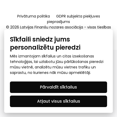
Privātuma politika
GDPR subjekta piekļuves
pieprasījums
© 2026 Latvijas Finanšu nozares asociācija - visas tiesības
rezervētas
Sīkfaili sniedz jums
Created by Mediapark
personalizētu pieredzi
Mēs izmantojam sīkfailus un citas izsekošanas
tehnoloģijas, lai uzlabotu jūsu pārlūkošanas pieredzi
mūsu vietnē, analizētu mūsu vietnes trafiku un
saprastu, no kurienes nāk mūsu apmeklētāji.
Pārvaldīt sīkfailus
Atļaut visus sīkfailus