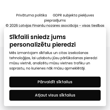
Privātuma politika
GDPR subjekta piekļuves
pieprasījums
© 2026 Latvijas Finanšu nozares asociācija - visas tiesības
rezervētas
Sīkfaili sniedz jums
Created by Mediapark
personalizētu pieredzi
Mēs izmantojam sīkfailus un citas izsekošanas
tehnoloģijas, lai uzlabotu jūsu pārlūkošanas pieredzi
mūsu vietnē, analizētu mūsu vietnes trafiku un
saprastu, no kurienes nāk mūsu apmeklētāji.
Pārvaldīt sīkfailus
Atļaut visus sīkfailus