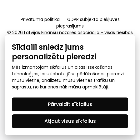
Privātuma politika
GDPR subjekta piekļuves
pieprasījums
© 2026 Latvijas Finanšu nozares asociācija - visas tiesības
rezervētas
Sīkfaili sniedz jums
Created by Mediapark
personalizētu pieredzi
Mēs izmantojam sīkfailus un citas izsekošanas
tehnoloģijas, lai uzlabotu jūsu pārlūkošanas pieredzi
mūsu vietnē, analizētu mūsu vietnes trafiku un
saprastu, no kurienes nāk mūsu apmeklētāji.
Pārvaldīt sīkfailus
Atļaut visus sīkfailus