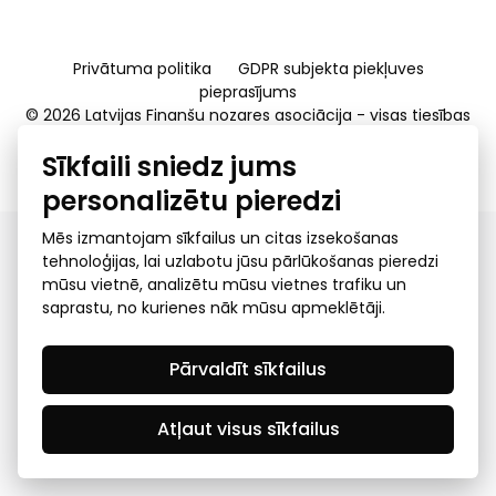
Privātuma politika
GDPR subjekta piekļuves
pieprasījums
© 2026 Latvijas Finanšu nozares asociācija - visas tiesības
rezervētas
Sīkfaili sniedz jums
Created by Mediapark
personalizētu pieredzi
Mēs izmantojam sīkfailus un citas izsekošanas
tehnoloģijas, lai uzlabotu jūsu pārlūkošanas pieredzi
mūsu vietnē, analizētu mūsu vietnes trafiku un
saprastu, no kurienes nāk mūsu apmeklētāji.
Pārvaldīt sīkfailus
Atļaut visus sīkfailus