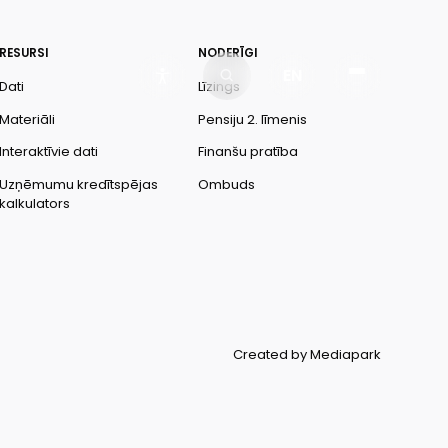
RESURSI
NODERĪGI
EN
Dati
Līzings
Materiāli
Pensiju 2. līmenis
Interaktīvie dati
Finanšu pratība
Uzņēmumu kredītspējas
Ombuds
kalkulators
Created by Mediapark