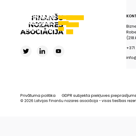
KONT
Bizn
Rober
(218.
+371 
info
Privātuma politika
GDPR subjekta piekļuves pieprasījum
© 2026 Latvijas Finanšu nozares asociācija - visas tiesības reze