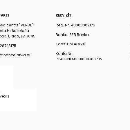
AKTI
REKVIZĪTI
esa centrs "VERDE"
Reģ. Nr. 40008002175
ta Hirša iela 1a
Banka: SEB Banka
kab.), Rīga, LV-1045
Kods: UNLALV2X
287 18175
Konta Nr.
@financelatvia.eu
LV48UNLA0001000700732
s
rvētas