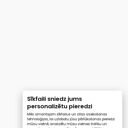
Sīkfaili sniedz jums
personalizētu pieredzi
Mēs izmantojam sīkfailus un citas izsekošanas
tehnoloģijas, lai uzlabotu jūsu pārlūkošanas pieredzi
mūsu vietnē, analizētu mūsu vietnes trafiku un