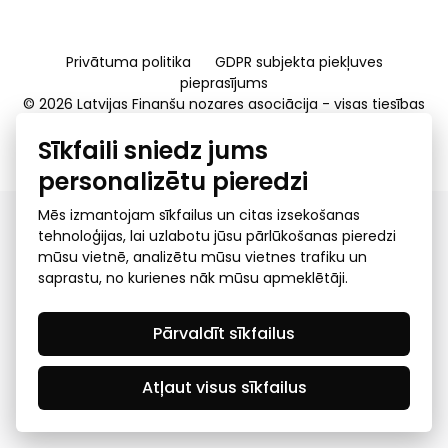
Privātuma politika
GDPR subjekta piekļuves
pieprasījums
© 2026 Latvijas Finanšu nozares asociācija - visas tiesības
rezervētas
Sīkfaili sniedz jums
Created by Mediapark
personalizētu pieredzi
Mēs izmantojam sīkfailus un citas izsekošanas
tehnoloģijas, lai uzlabotu jūsu pārlūkošanas pieredzi
mūsu vietnē, analizētu mūsu vietnes trafiku un
saprastu, no kurienes nāk mūsu apmeklētāji.
Pārvaldīt sīkfailus
Atļaut visus sīkfailus