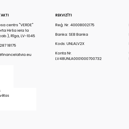
AKTI
REKVIZĪTI
esa centrs "VERDE"
Reģ. Nr. 40008002175
ta Hirša iela 1a
Banka: SEB Banka
kab.), Rīga, LV-1045
Kods: UNLALV2X
287 18175
Konta Nr.
@financelatvia.eu
LV48UNLA0001000700732
s
rvētas