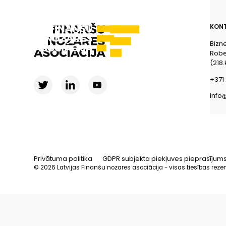
KONT
Bizn
Rober
(218.
+371 
info
Privātuma politika
GDPR subjekta piekļuves pieprasījum
© 2026 Latvijas Finanšu nozares asociācija - visas tiesības reze