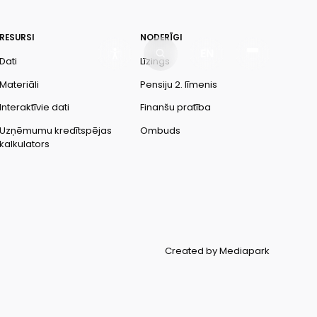
RESURSI
NODERĪGI
EN
Dati
Līzings
Materiāli
Pensiju 2. līmenis
Interaktīvie dati
Finanšu pratība
Uzņēmumu kredītspējas
Ombuds
kalkulators
Created by Mediapark