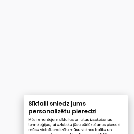
Sīkfaili sniedz jums
personalizētu pieredzi
Mēs izmantojam sīkfailus un citas izsekošanas
tehnoloģijas, lai uzlabotu jūsu pārlūkošanas pieredzi
mūsu vietnē, analizētu mūsu vietnes trafiku un