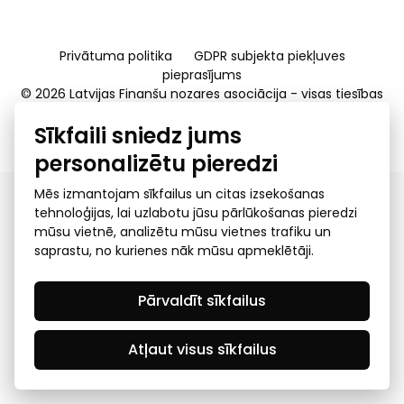
Privātuma politika
GDPR subjekta piekļuves
pieprasījums
© 2026 Latvijas Finanšu nozares asociācija - visas tiesības
rezervētas
Sīkfaili sniedz jums
Created by Mediapark
personalizētu pieredzi
Mēs izmantojam sīkfailus un citas izsekošanas
tehnoloģijas, lai uzlabotu jūsu pārlūkošanas pieredzi
mūsu vietnē, analizētu mūsu vietnes trafiku un
saprastu, no kurienes nāk mūsu apmeklētāji.
Pārvaldīt sīkfailus
Atļaut visus sīkfailus