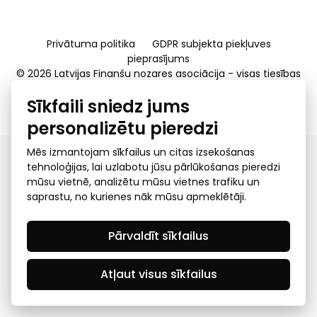
Privātuma politika
GDPR subjekta piekļuves
pieprasījums
© 2026 Latvijas Finanšu nozares asociācija - visas tiesības
rezervētas
Sīkfaili sniedz jums
Created by Mediapark
personalizētu pieredzi
Mēs izmantojam sīkfailus un citas izsekošanas
tehnoloģijas, lai uzlabotu jūsu pārlūkošanas pieredzi
mūsu vietnē, analizētu mūsu vietnes trafiku un
saprastu, no kurienes nāk mūsu apmeklētāji.
Pārvaldīt sīkfailus
Atļaut visus sīkfailus