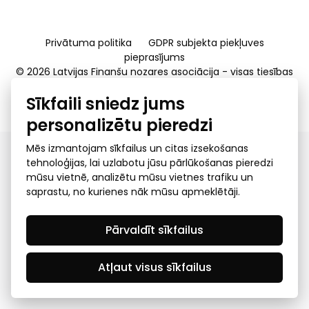
Privātuma politika
GDPR subjekta piekļuves
pieprasījums
© 2026 Latvijas Finanšu nozares asociācija - visas tiesības
rezervētas
Sīkfaili sniedz jums
Created by Mediapark
personalizētu pieredzi
Mēs izmantojam sīkfailus un citas izsekošanas
tehnoloģijas, lai uzlabotu jūsu pārlūkošanas pieredzi
mūsu vietnē, analizētu mūsu vietnes trafiku un
saprastu, no kurienes nāk mūsu apmeklētāji.
Pārvaldīt sīkfailus
Atļaut visus sīkfailus