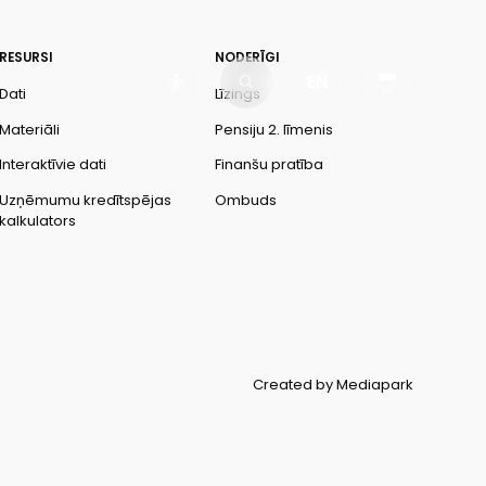
RESURSI
NODERĪGI
EN
Dati
Līzings
Materiāli
Pensiju 2. līmenis
Interaktīvie dati
Finanšu pratība
Uzņēmumu kredītspējas
Ombuds
kalkulators
Created by Mediapark