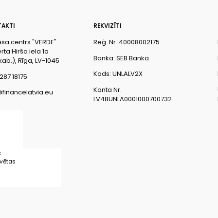
AKTI
REKVIZĪTI
esa centrs "VERDE"
Reģ. Nr. 40008002175
ta Hirša iela 1a
Banka: SEB Banka
kab.), Rīga, LV-1045
Kods: UNLALV2X
287 18175
Konta Nr.
@financelatvia.eu
LV48UNLA0001000700732
s
rvētas