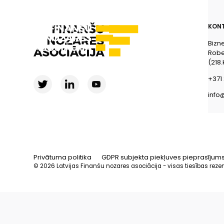
KONT
Bizn
Rober
(218.
+371 
info
Privātuma politika
GDPR subjekta piekļuves pieprasījum
© 2026 Latvijas Finanšu nozares asociācija - visas tiesības reze