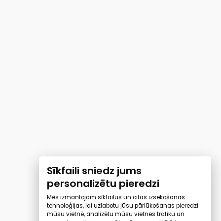
Sīkfaili sniedz jums
personalizētu pieredzi
Mēs izmantojam sīkfailus un citas izsekošanas
tehnoloģijas, lai uzlabotu jūsu pārlūkošanas pieredzi
mūsu vietnē, analizētu mūsu vietnes trafiku un