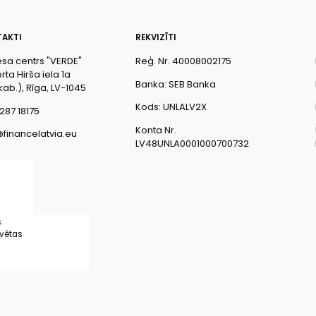
AKTI
REKVIZĪTI
esa centrs "VERDE"
Reģ. Nr. 40008002175
ta Hirša iela 1a
Banka: SEB Banka
kab.), Rīga, LV-1045
Kods: UNLALV2X
287 18175
Konta Nr.
@financelatvia.eu
LV48UNLA0001000700732
s
rvētas