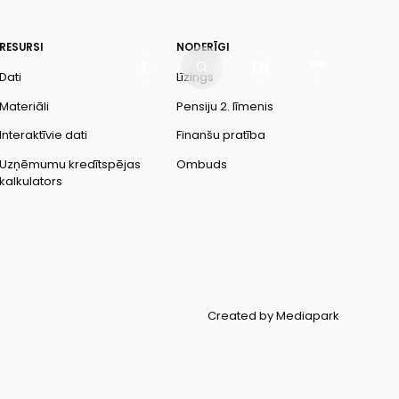
RESURSI
NODERĪGI
EN
Dati
Līzings
Materiāli
Pensiju 2. līmenis
Interaktīvie dati
Finanšu pratība
Uzņēmumu kredītspējas
Ombuds
kalkulators
Created by Mediapark