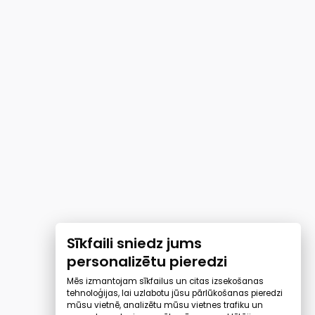
Sīkfaili sniedz jums
personalizētu pieredzi
Mēs izmantojam sīkfailus un citas izsekošanas
tehnoloģijas, lai uzlabotu jūsu pārlūkošanas pieredzi
mūsu vietnē, analizētu mūsu vietnes trafiku un