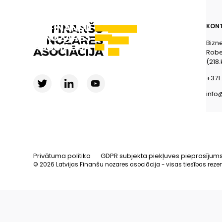
KONT
Bizn
Rober
(218.
+371 
info
Privātuma politika
GDPR subjekta piekļuves pieprasījum
© 2026 Latvijas Finanšu nozares asociācija - visas tiesības reze