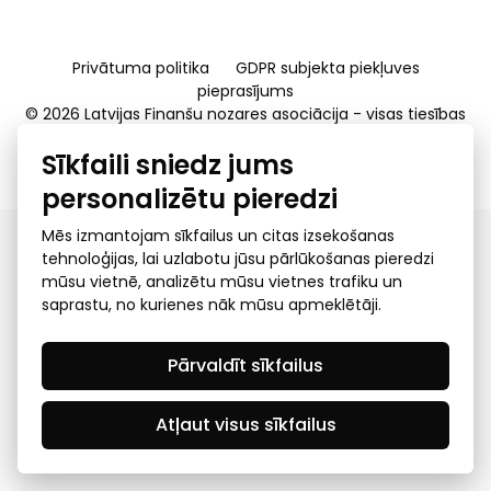
Privātuma politika
GDPR subjekta piekļuves
pieprasījums
© 2026 Latvijas Finanšu nozares asociācija - visas tiesības
rezervētas
Sīkfaili sniedz jums
Created by Mediapark
personalizētu pieredzi
Mēs izmantojam sīkfailus un citas izsekošanas
tehnoloģijas, lai uzlabotu jūsu pārlūkošanas pieredzi
mūsu vietnē, analizētu mūsu vietnes trafiku un
saprastu, no kurienes nāk mūsu apmeklētāji.
Pārvaldīt sīkfailus
Atļaut visus sīkfailus