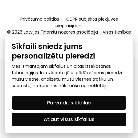
Privātuma politika
GDPR subjekta piekļuves
pieprasījums
© 2026 Latvijas Finanšu nozares asociācija - visas tiesības
rezervētas
Sīkfaili sniedz jums
Created by Mediapark
personalizētu pieredzi
Mēs izmantojam sīkfailus un citas izsekošanas
tehnoloģijas, lai uzlabotu jūsu pārlūkošanas pieredzi
mūsu vietnē, analizētu mūsu vietnes trafiku un
saprastu, no kurienes nāk mūsu apmeklētāji.
Pārvaldīt sīkfailus
Atļaut visus sīkfailus