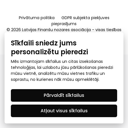
Privātuma politika
GDPR subjekta piekļuves
pieprasījums
© 2026 Latvijas Finanšu nozares asociācija - visas tiesības
rezervētas
Sīkfaili sniedz jums
Created by Mediapark
personalizētu pieredzi
Mēs izmantojam sīkfailus un citas izsekošanas
tehnoloģijas, lai uzlabotu jūsu pārlūkošanas pieredzi
mūsu vietnē, analizētu mūsu vietnes trafiku un
saprastu, no kurienes nāk mūsu apmeklētāji.
Pārvaldīt sīkfailus
Atļaut visus sīkfailus