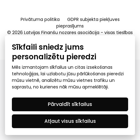
Privātuma politika
GDPR subjekta piekļuves
pieprasījums
© 2026 Latvijas Finanšu nozares asociācija - visas tiesības
rezervētas
Sīkfaili sniedz jums
Created by Mediapark
personalizētu pieredzi
Mēs izmantojam sīkfailus un citas izsekošanas
tehnoloģijas, lai uzlabotu jūsu pārlūkošanas pieredzi
mūsu vietnē, analizētu mūsu vietnes trafiku un
saprastu, no kurienes nāk mūsu apmeklētāji.
Pārvaldīt sīkfailus
Atļaut visus sīkfailus