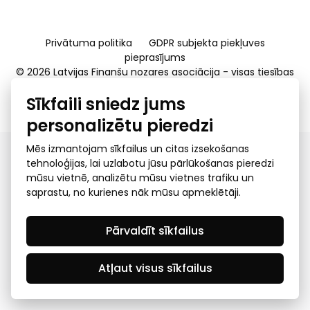
Privātuma politika
GDPR subjekta piekļuves
pieprasījums
© 2026 Latvijas Finanšu nozares asociācija - visas tiesības
rezervētas
Sīkfaili sniedz jums
Created by Mediapark
personalizētu pieredzi
Mēs izmantojam sīkfailus un citas izsekošanas
tehnoloģijas, lai uzlabotu jūsu pārlūkošanas pieredzi
mūsu vietnē, analizētu mūsu vietnes trafiku un
saprastu, no kurienes nāk mūsu apmeklētāji.
Pārvaldīt sīkfailus
Atļaut visus sīkfailus