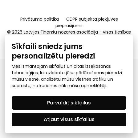
Privātuma politika
GDPR subjekta piekļuves
pieprasījums
© 2026 Latvijas Finanšu nozares asociācija - visas tiesības
rezervētas
Sīkfaili sniedz jums
Created by Mediapark
personalizētu pieredzi
Mēs izmantojam sīkfailus un citas izsekošanas
tehnoloģijas, lai uzlabotu jūsu pārlūkošanas pieredzi
mūsu vietnē, analizētu mūsu vietnes trafiku un
saprastu, no kurienes nāk mūsu apmeklētāji.
Pārvaldīt sīkfailus
Atļaut visus sīkfailus