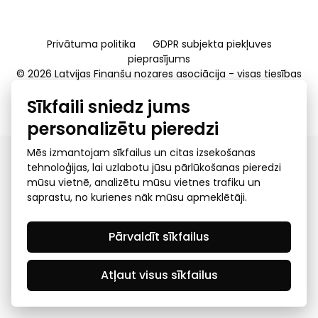
Privātuma politika
GDPR subjekta piekļuves
pieprasījums
© 2026 Latvijas Finanšu nozares asociācija - visas tiesības
rezervētas
Sīkfaili sniedz jums
Created by Mediapark
personalizētu pieredzi
Mēs izmantojam sīkfailus un citas izsekošanas
tehnoloģijas, lai uzlabotu jūsu pārlūkošanas pieredzi
mūsu vietnē, analizētu mūsu vietnes trafiku un
saprastu, no kurienes nāk mūsu apmeklētāji.
Pārvaldīt sīkfailus
Atļaut visus sīkfailus