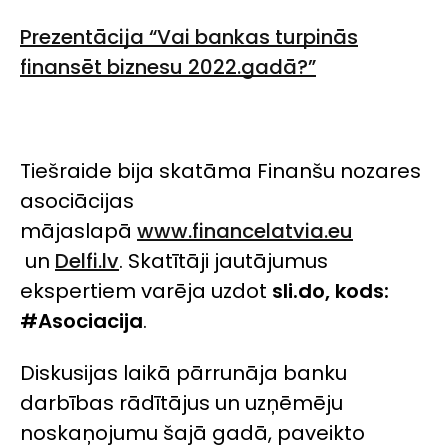
Prezentācija “Vai bankas turpinās
finansēt biznesu 2022.gadā?”
Tiešraide bija skatāma Finanšu nozares
asociācijas
mājaslapā
www.financelatvia.eu
un
Delfi.lv
. Skatītāji jautājumus
ekspertiem varēja uzdot
sli.do, kods:
#Asociacija
.
Diskusijas laikā pārrunāja banku
darbības rādītājus un uzņēmēju
noskaņojumu šajā gadā, paveikto