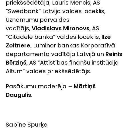
priekšsēdētāja,
Lauris Mencis
, AS
“Swedbank” Latvija valdes loceklis,
Uzņēmumu pārvaldes
vadītājs,
Vladislavs Mironovs
, AS
“Citadele banka” valdes loceklis,
Ilze
Zoltnere,
Luminor bankas Korporatīvā
departamenta vadītāja Latvijā un
Reinis
Bērziņš,
AS “Attīstības finanšu institūcija
Altum” valdes priekšsēdētājs.
Pasākumu moderēja –
Mārtiņš
Daugulis
.
Sabīne Spurķe