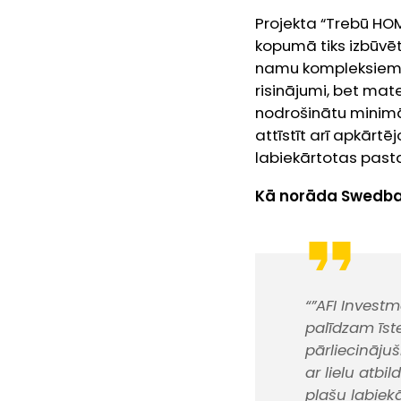
Projekta “Trebū HO
kopumā tiks izbūvēt
namu kompleksiem R
risinājumi, bet mate
nodrošinātu minimāl
attīstīt arī apkārtē
labiekārtotas pasta
Kā norāda Swedba
“”AFI Investm
palīdzam īst
pārliecināju
ar lielu atbi
plašu labiekā