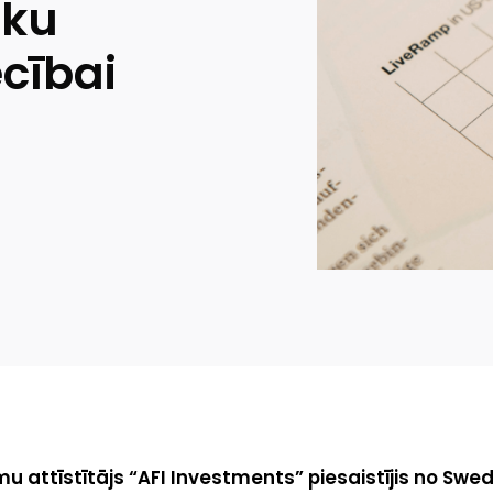
ēku
cībai
attīstītājs “AFI Investments” piesaistījis no Swed