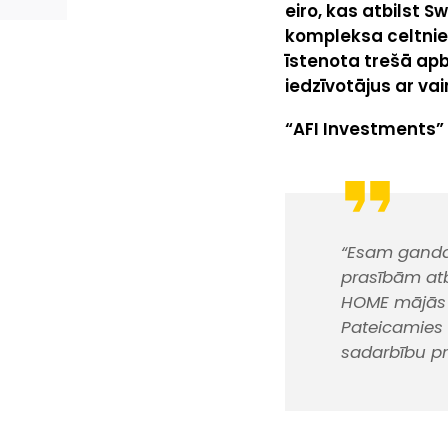
eiro, kas atbilst 
kompleksa celtnie
īstenota trešā apb
iedzīvotājus ar va
“AFI Investments” 
“Esam gandar
prasībām atb
HOME mājās ir
Pateicamies
sadarbību pr