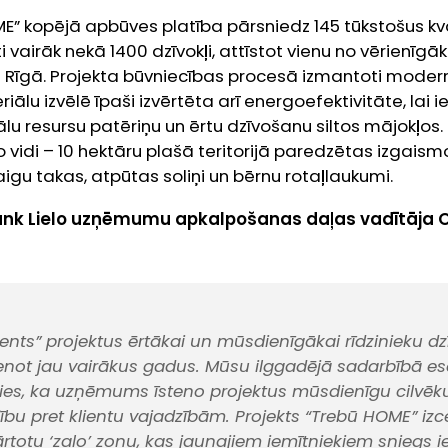
ME” kopējā apbūves platība pārsniedz 145 tūkstošus k
i vairāk nekā 1400 dzīvokļi, attīstot vienu no vērienīg
īgā. Projekta būvniecības procesā izmantoti moderni
riālu izvēlē īpaši izvērtēta arī energoefektivitāte, lai 
u resursu patēriņu un ērtu dzīvošanu siltos mājokļos
jo vidi – 10 hektāru plašā teritorijā paredzētas izgais
igu takas, atpūtas soliņi un bērnu rotaļlaukumi.
nk Lielo uzņēmumu apkalpošanas daļas vadītāja O
ents” projektus ērtākai un mūsdienīgākai rīdzinieku dz
enot jau vairākus gadus. Mūsu ilggadējā sadarbībā e
šies, ka uzņēmums īsteno projektus mūsdienīgu cilvēk
ldību pret klientu vajadzībām. Projekts “Trebū HOME” izce
rtotu ‘zaļo’ zonu, kas jaunajiem iemītniekiem sniegs i