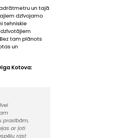
vadrātmetru un tajā
ākajiem dzīvojamo
 tehniskie
iedzīvotājiem
. Bez tam plānots
motas un
lga Kotova:
īvei
sam
u prasībām,
ļas ar ļoti
espēju rast