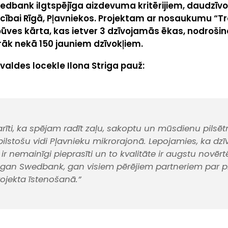
Swedbank ilgtspējīga aizdevuma kritērijiem, daudzīv
cībai Rīgā, Pļavniekos. Projektam ar nosaukumu “T
ūves kārta, kas ietver 3 dzīvojamās ēkas, nodrošin
irāk nekā 150 jauniem dzīvokļiem.
valdes locekle Ilona Striga pauž:
īti, ka spējam radīt zaļu, sakoptu un mūsdienu pilsēt
ilstošu vidi Pļavnieku mikrorajonā. Lepojamies, ka dzī
 nemainīgi pieprasīti un to kvalitāte ir augstu novērt
 gan Swedbank, gan visiem pērējiem partneriem par p
ojekta īstenošanā.”