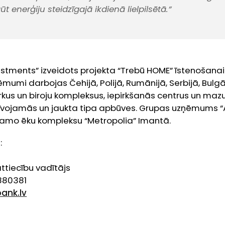
t enerģiju steidzīgajā ikdienā lielpilsētā.”
stments” izveidots projekta “Trebū HOME” īstenošanai 
mumi darbojas Čehijā, Polijā, Rumānijā, Serbijā, Bulgār
rkus un biroju kompleksus, iepirkšanās centrus un ma
zīvojamās un jaukta tipa apbūves. Grupas uzņēmums “AF
vojamo ēku kompleksu “Metropolia” Imantā.
:
tiecību vadītājs
6880381
ank.lv