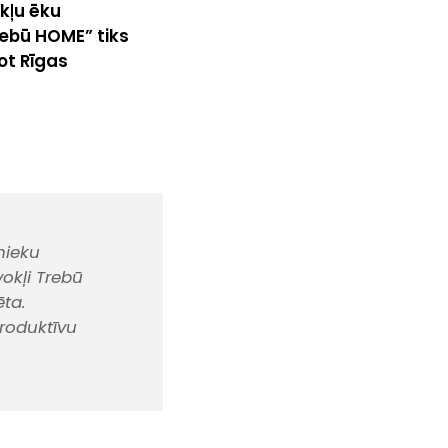
okļu ēku
rebū HOME” tiks
ot Rīgas
nieku
vokļi Trebū
ēta.
roduktīvu