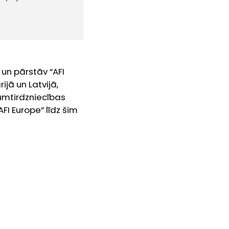
un pārstāv “AFI
ijā un Latvijā,
zumtirdzniecības
I Europe” līdz šim