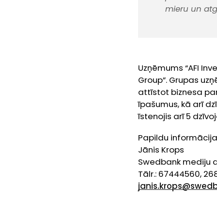
mieru un atgū
Uzņēmums “AFI Inve
Group”. Grupas uzņē
attīstot biznesa pa
īpašumus, kā arī d
īstenojis arī 5 dzī
Papildu informācija
Jānis Krops
Swedbank mediju at
Tālr.: 67444560, 2
janis.krops@swedb