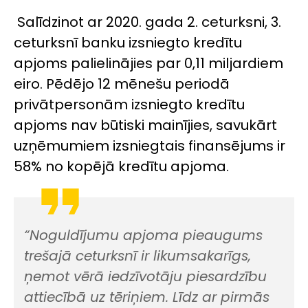
Salīdzinot ar 2020. gada 2. ceturksni, 3.
ceturksnī banku izsniegto kredītu
apjoms palielinājies par 0,11 miljardiem
eiro. Pēdējo 12 mēnešu periodā
privātpersonām izsniegto kredītu
apjoms nav būtiski mainījies, savukārt
uzņēmumiem izsniegtais finansējums ir
58% no kopējā kredītu apjoma.
“Noguldījumu apjoma pieaugums
trešajā ceturksnī ir likumsakarīgs,
ņemot vērā iedzīvotāju piesardzību
attiecībā uz tēriņiem. Līdz ar pirmās