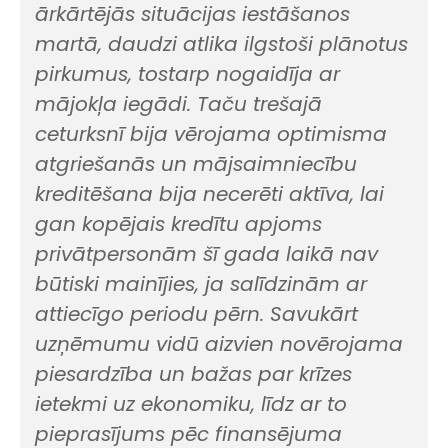
ārkārtējās situācijas iestāšanos
martā, daudzi atlika ilgstoši plānotus
pirkumus, tostarp nogaidīja ar
mājokļa iegādi. Taču trešajā
ceturksnī bija vērojama optimisma
atgriešanās un mājsaimniecību
kreditēšana bija necerēti aktīva, lai
gan kopējais kredītu apjoms
privātpersonām šī gada laikā nav
būtiski mainījies, ja salīdzinām ar
attiecīgo periodu pērn. Savukārt
uzņēmumu vidū aizvien novērojama
piesardzība un bažas par krīzes
ietekmi uz ekonomiku, līdz ar to
pieprasījums pēc finansējuma