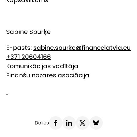
Sabīne Spurķe
E-pasts:
sabine.spurke@financelatvia.eu
+371 20604166
Komunikācijas vadītāja
Finanšu nozares asociācija
Dalies