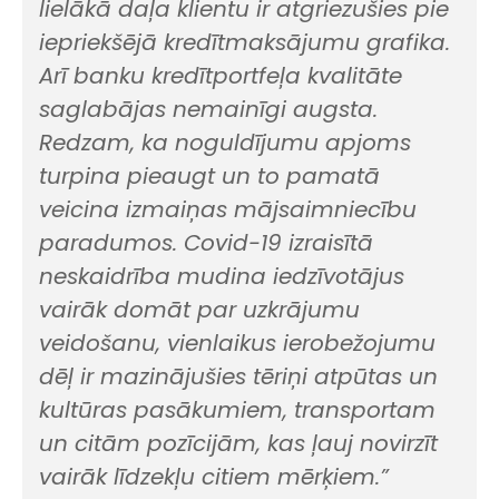
lielākā daļa klientu ir atgriezušies pie
iepriekšējā kredītmaksājumu grafika.
Arī banku kredītportfeļa kvalitāte
saglabājas nemainīgi augsta.
Redzam, ka noguldījumu apjoms
turpina pieaugt un to pamatā
veicina izmaiņas mājsaimniecību
paradumos. Covid-19 izraisītā
neskaidrība mudina iedzīvotājus
vairāk domāt par uzkrājumu
veidošanu, vienlaikus ierobežojumu
dēļ ir mazinājušies tēriņi atpūtas un
kultūras pasākumiem, transportam
un citām pozīcijām, kas ļauj novirzīt
vairāk līdzekļu citiem mērķiem.”