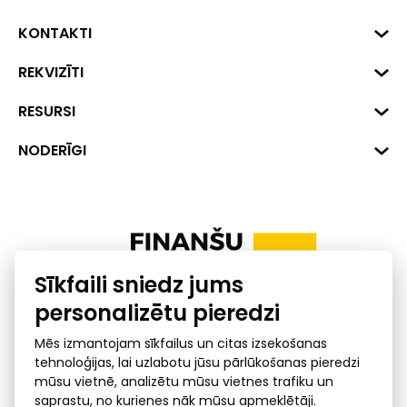
KONTAKTI
Biznesa centrs "VERDE" Roberta
REKVIZĪTI
Hirša iela 1a (218.kab.), Rīga, LV-
1045
Reģ. Nr. 40008002175
RESURSI
+371 287 18175
Banka: SEB Banka
Dati
NODERĪGI
info@financelatvia.eu
Kods: UNLALV2X
Materiāli
Līzings
Konta Nr. LV48UNLA0001000700732
Interaktīvie dati
Pensiju 2. līmenis
Uzņēmumu kredītspējas kalkulators
Finanšu pratība
Sīkfaili sniedz jums
Ombuds
personalizētu pieredzi
Mēs izmantojam sīkfailus un citas izsekošanas
tehnoloģijas, lai uzlabotu jūsu pārlūkošanas pieredzi
mūsu vietnē, analizētu mūsu vietnes trafiku un
saprastu, no kurienes nāk mūsu apmeklētāji.