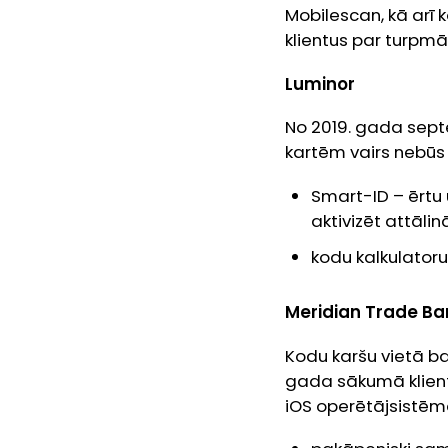
Mobilescan, kā arī 
klientus par turpm
Luminor
No 2019. gada septe
kartēm vairs nebūs
Smart-ID – ērtu 
aktivizēt attālin
kodu kalkulatoru
Meridian Trade Ba
Kodu karšu vietā ba
gada sākumā klient
iOS operētājsistēmā