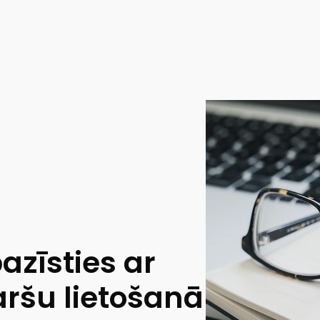
azīsties ar
ršu lietošanā