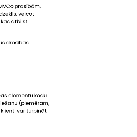
 EMVCo prasībām,
zeklis, veicot
kas atbilst
dus drošības
šības elementu kodu
viešanu (piemēram,
klienti var turpināt