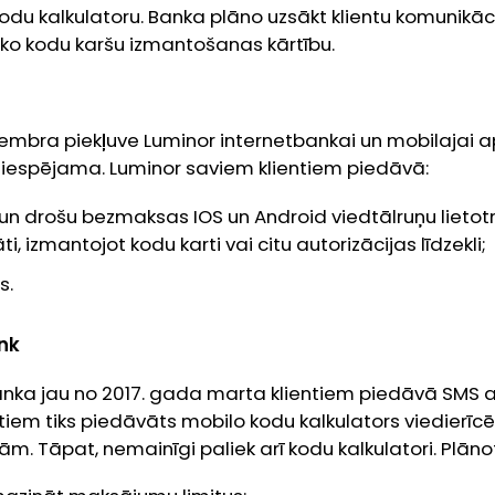
kodu kalkulatoru. Banka plāno uzsākt klientu komunikāc
āko kodu karšu izmantošanas kārtību.
mbra piekļuve Luminor internetbankai un mobilajai ap
 iespējama. Luminor saviem klientiem piedāvā:
un drošu bezmaksas IOS un Android viedtālruņu lietotn
āti, izmantojot kodu karti vai citu autorizācijas līdzekli;
s.
nk
nka jau no 2017. gada marta klientiem piedāvā SMS aut
iem tiks piedāvāts mobilo kodu kalkulators viedierīc
m. Tāpat, nemainīgi paliek arī kodu kalkulatori. Plānot