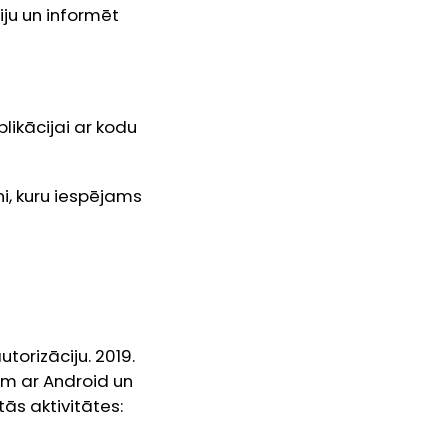
iju un informēt
likācijai ar kodu
i, kuru iespējams
orizāciju. 2019.
ēm ar Android un
ās aktivitātes: