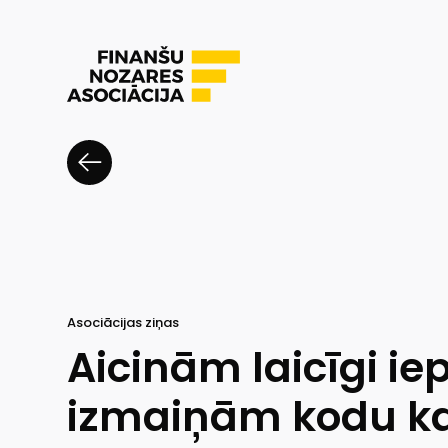
Asociācijas ziņas
Aicinām laicīgi iep
izmaiņām kodu ka