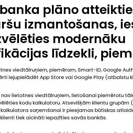
 banka plāno atteikti
aršu izmantošanas, i
izvēlēties modernāku
fikācijas līdzekli, pi
tnes viedtālruņiem, piemēram, Smart-ID, Google Auth
ērti lejupielādēt App Store vai Google Play (atbalstu k
em nav lietotnes viedtālruņiem, lietošanai piemērotu tāl
izvēlēties kodu kalkulatoru. Atsevišķām klientu grupā
 kalkulatora saņemšanai ir pieejamas būtiskas atlaide
ienti tiek aicināti iepazīties savās bankās.