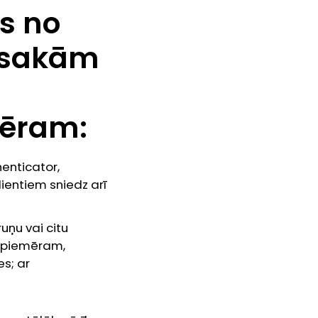
es no
esakām
emēram:
enticator,
lientiem sniedz arī
ruņu vai citu
m (piemēram,
s; ar