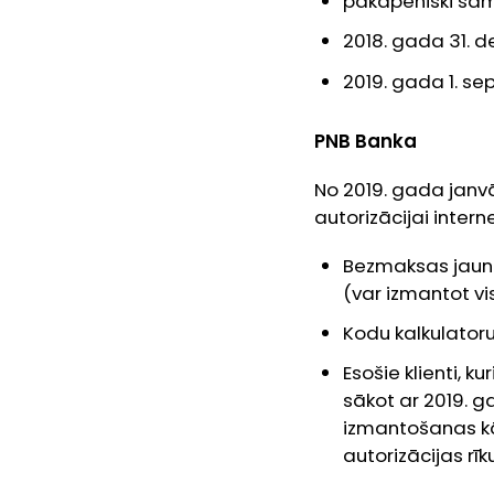
pakāpeniski sam
2018. gada 31. d
2019. gada 1. se
PNB Banka
No 2019. gada janvā
autorizācijai intern
Bezmaksas jaunā
(var izmantot vis
Kodu kalkulatoru
Esošie klienti, k
sākot ar 2019. g
izmantošanas kā
autorizācijas rīku