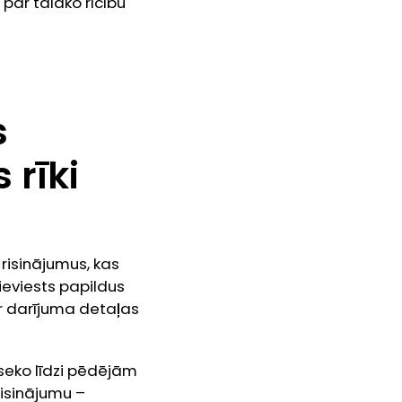
 par tālāko rīcību
s
 rīki
risinājumus, kas
 ieviests papildus
ur darījuma detaļas
 seko līdzi pēdējām
isinājumu –