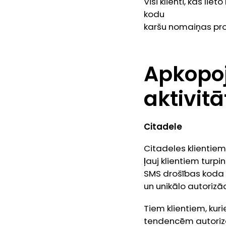
Visi klienti, kas li
kodu
karšu nomaiņas pro
Apkopo
aktivitā
Citadele
Citadeles klientiem
ļauj klientiem turp
SMS drošības koda 
un unikālo autorizāc
Tiem klientiem, kur
tendencēm autorizā