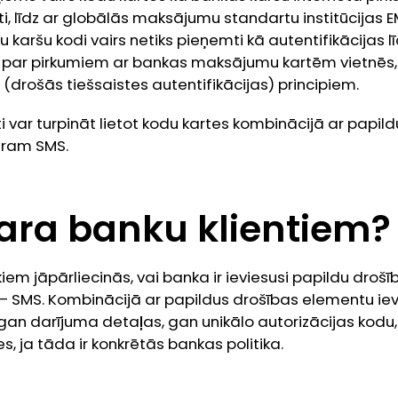
ti, līdz ar globālās maksājumu standartu institūcijas
karšu kodi vairs netiks pieņemti kā autentifikācijas līd
par pirkumiem ar bankas maksājumu kartēm vietnēs, 
(drošās tiešsaistes autentifikācijas) principiem.
nti var turpināt lietot kodu kartes kombinācijā ar papil
ēram SMS.
ara banku klientiem?
iem jāpārliecinās, vai banka ir ieviesusi papildu dro
 SMS. Kombinācijā ar papildus drošības elementu ie
 gan darījuma detaļas, gan unikālo autorizācijas kodu, 
s, ja tāda ir konkrētās bankas politika.