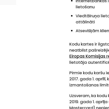
Internetbankas l
lietošanu
Viedtālruņa lie
attālināti
Atsevišķām klie
Kodu kartes ir ilgs
neatbilst pašreizēj
Eiropas Komisijas 
lietotāja autentific
Pirmie kodu karšu i
2017. gada 1. aprīl
izmantošanas limit
Uzsveram, ka kodu k
2019. gada 1. aprī
Mastercard) nepieņ