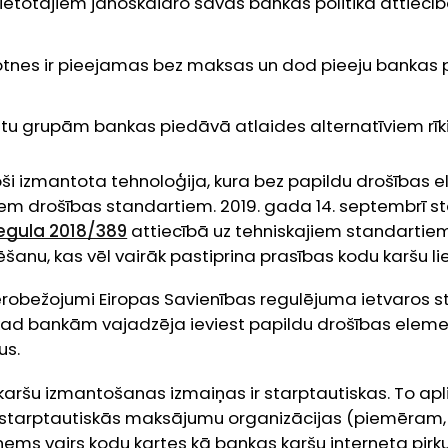
ietotājiem jānoskaidro savas bankas politika attiecīb
totnes ir pieejamas bez maksas un dod pieeju banka
ntu grupām bankas piedāvā atlaides alternatīviem rī
toši izmantota tehnoloģija, kura bez papildu drošības
iem drošības standartiem. 2019. gada 14. septembrī s
regula 2018/389
attiecībā uz tehniskajiem standartie
ēšanu, kas vēl vairāk pastiprina prasības kodu karšu li
erobežojumi Eiropas Savienības regulējuma ietvaros s
ī, kad bankām vajadzēja ieviest papildu drošības elem
us.
aršu izmantošanas izmaiņas ir starptautiskas. To apli
ļa starptautiskās maksājumu organizācijas (piemēram,
ems vairs kodu kartes kā bankas karšu interneta pir