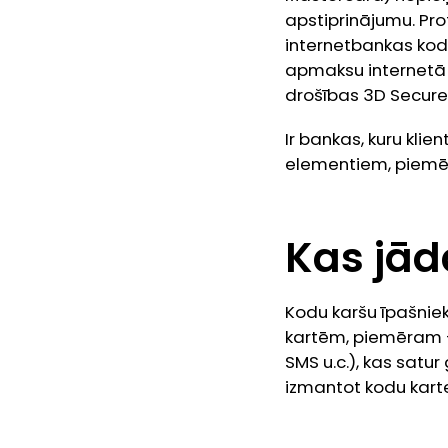
apstiprinājumu. Pro
internetbankas kodu 
apmaksu internetā 
drošības 3D Secure 
Ir bankas, kuru klie
elementiem, piem
Kas jād
Kodu karšu īpašniek
kartēm, piemēram –
SMS u.c.), kas satur
izmantot kodu karte