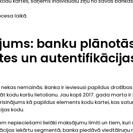
eto kodu kartes, saņems individuālu ziņu no savas bankas
cesa laikā.
jums: banku plānotā
tes un autentifikācijas
 nekas nemainās. Banka ir ieviesusi papildus drošības 
ināt kodu karšu lietošanu. Jau kopš 2017. gada marta ir
risinājums kā papildus elements kodu kartei, kas sat
ijas kodu.
iem nepieciešami lielāki maksājumu limiti un tiem, kuri
cijas iekārtu segmentā, banka piedāvā viedtālruņu r