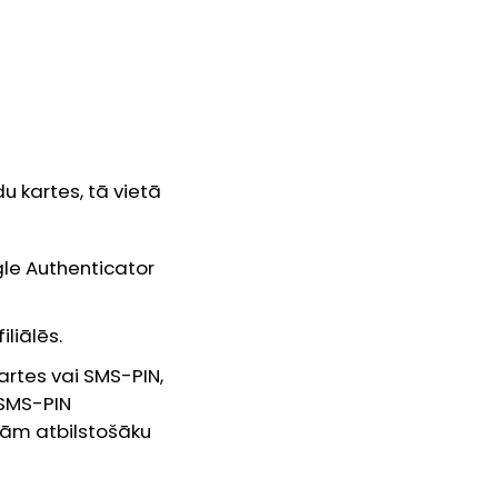
u kartes, tā vietā
le Authenticator
liālēs.
kartes vai SMS-PIN,
 SMS-PIN
bām atbilstošāku