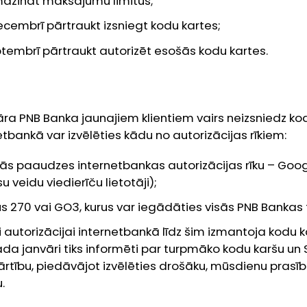
azināt maksājumu limitus;
ecembrī pārtraukt izsniegt kodu kartes;
ptembrī pārtraukt autorizēt esošās kodu kartes.
ra PNB Banka jaunajiem klientiem vairs neizsniedz kod
etbankā​ var izvēlēties kādu no autorizācijas rīkiem:
s paaudzes internetbankas autorizācijas rīku – Goog
u veidu viedierīču lietotāji);
s 270 vai GO3, kurus var iegādāties visās PNB Bankas fi
uri autorizācijai internetbankā līdz šim izmantoja kodu 
ada janvāri tiks informēti par turpmāko kodu karšu un
rtību, piedāvājot izvēlēties drošāku, mūsdienu prasī
.