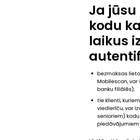
Ja jūsu
kodu k
laikus 
autenti
bezmaksas lieto
Mobilescan, var 
banku filiālēs);
tie klienti, kuri
viedierīču, var 
senioriem) kodu
piedāvājumiem kl