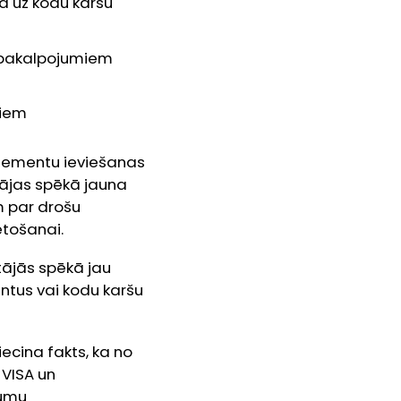
ā uz kodu karšu
s pakalpojumiem
kiem
 elementu ieviešanas
tājas spēkā jauna
m par drošu
etošanai.
tājās spēkā jau
entus vai kodu karšu
ecina fakts, ka no
 VISA un
kumu