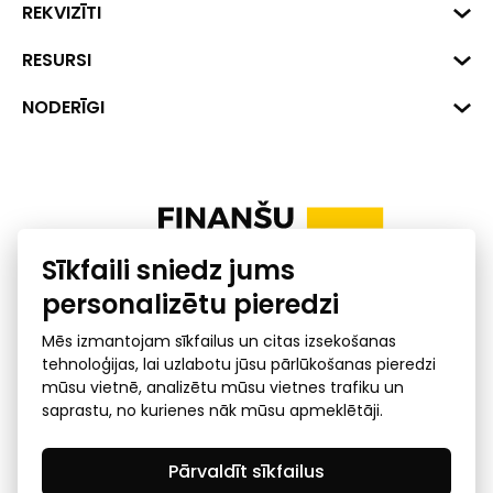
Biznesa centrs "VERDE" Roberta
REKVIZĪTI
Hirša iela 1a (218.kab.), Rīga, LV-
1045
Reģ. Nr. 40008002175
RESURSI
+371 287 18175
Banka: SEB Banka
Dati
NODERĪGI
info@financelatvia.eu
Kods: UNLALV2X
Materiāli
Līzings
Konta Nr. LV48UNLA0001000700732
Interaktīvie dati
Pensiju 2. līmenis
Uzņēmumu kredītspējas kalkulators
Finanšu pratība
Sīkfaili sniedz jums
Ombuds
personalizētu pieredzi
Mēs izmantojam sīkfailus un citas izsekošanas
tehnoloģijas, lai uzlabotu jūsu pārlūkošanas pieredzi
mūsu vietnē, analizētu mūsu vietnes trafiku un
saprastu, no kurienes nāk mūsu apmeklētāji.
Privātuma politika
GDPR subjekta piekļuves
Pārvaldīt sīkfailus
pieprasījums