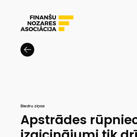
Biedru ziņas
Apstrādes rūpnie
izaicinājumi tik d