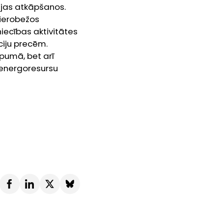
jas atkāpšanos.
 ierobežos
iecības aktivitātes
iju precēm.
opumā, bet arī
 energoresursu