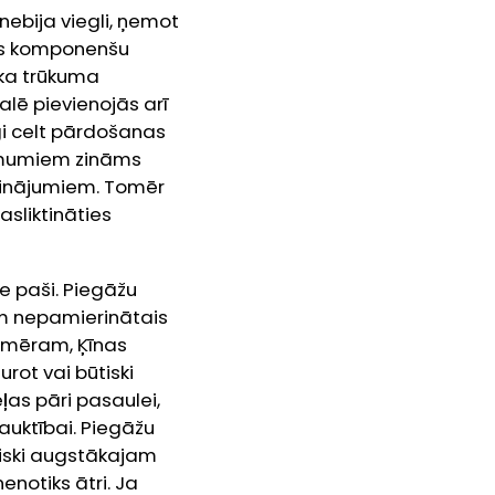
nebija viegli, ņemot
nas komponenšu
ēka trūkuma
lē pievienojās arī
īgi celt pārdošanas
ņēmumiem zināms
icinājumiem. Tomēr
asliktināties
ie paši. Piegāžu
jām nepamierinātais
iemēram, Ķīnas
rot vai būtiski
ļas pāri pasaulei,
rauktībai. Piegāžu
riski augstākajam
enotiks ātri. Ja