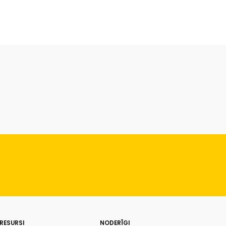
RESURSI
NODERĪGI