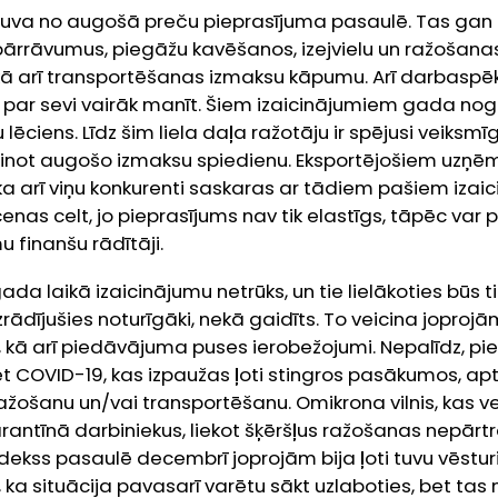
eguva no augošā preču pieprasījuma pasaulē. Tas gan 
pārrāvumus, piegāžu kavēšanos, izejvielu un ražoša
ā arī transportēšanas izmaksu kāpumu. Arī darbasp
 par sevi vairāk manīt. Šiem izaicinājumiem gada noga
lēciens. Līdz šim liela daļa ražotāju ir spējusi veiksm
zinot augošo izmaksu spiedienu. Eksportējošiem uz
 ka arī viņu konkurenti saskaras ar tādiem pašiem iza
nas celt, jo pieprasījums nav tik elastīgs, tāpēc var p
 finanšu rādītāji.
ada laikā izaicinājumu netrūks, un tie lielākoties būs t
izrādījušies noturīgāki, nekā gaidīts. To veicina jopro
, kā arī piedāvājuma puses ierobežojumi. Nepalīdz, p
et COVID-19, kas izpaužas ļoti stingros pasākumos, aptu
ažošanu un/vai transportēšanu. Omikrona vilnis, kas ve
karantīnā darbiniekus, liekot šķēršļus ražošanas nepārt
dekss pasaulē decembrī joprojām bija ļoti tuvu vēstu
a situācija pavasarī varētu sākt uzlaboties, bet tas n