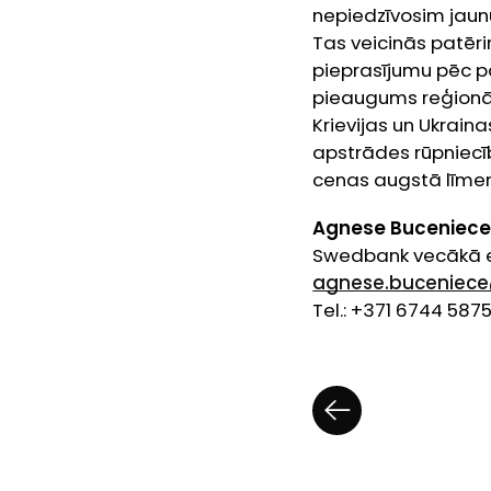
nepiedzīvosim jaun
Tas veicinās patēr
pieprasījumu pēc pa
pieaugums reģionā 
Krievijas un Ukraina
apstrādes rūpniecīb
cenas augstā līmenī
Agnese Buceniece
Swedbank vecākā 
agnese.buceniec
Tel.: +371 6744 587