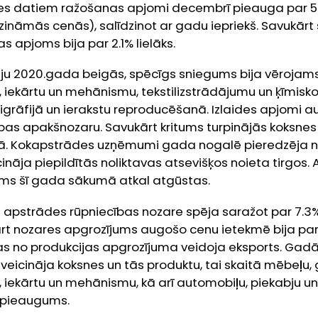
des datiem ražošanas apjomi decembrī pieauga par 5
līdzināmās cenās), salīdzinot ar gadu iepriekš. Savukārt
s apjoms bija par 2.1% lielāks.
āciju 2020.gada beigās, spēcīgs sniegums bija vēroja
iekārtu un mehānismu, tekstilizstrādājumu un ķīmisko
ligrāfijā un ierakstu reproducēšanā. Izlaides apjomi 
as apakšnozaru. Savukārt kritums turpinājās koksnes 
ā. Kokapstrādes uzņēmumi gada nogalē pieredzēja ne
ināja piepildītās noliktavas atsevišķos noieta tirgos. 
ms šī gada sākumā atkal atgūstas.
apstrādes rūpniecības nozare spēja saražot par 7.3%
t nozares apgrozījums augošo cenu ietekmē bija par 2
as no produkcijas apgrozījuma veidoja eksports. Ga
veicināja koksnes un tās produktu, tai skaitā mēbeļu,
 iekārtu un mehānismu, kā arī automobiļu, piekabju u
 pieaugums.