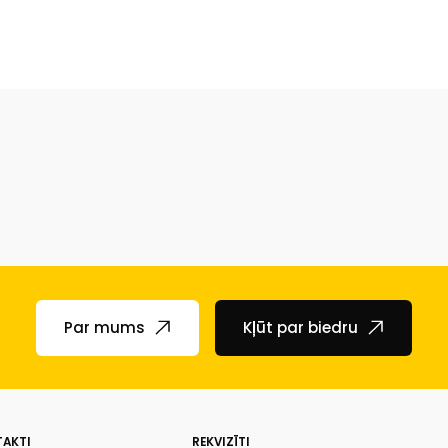
Par mums
Kļūt par biedru
AKTI
REKVIZĪTI