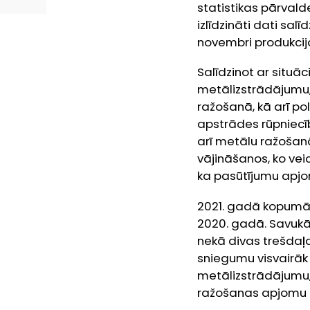
statistikas pārval
izlīdzināti dati sa
novembri produkcija
Salīdzinot ar situ
metālizstrādājumu, 
ražošanā, kā arī po
apstrādes rūpniecīb
arī metālu ražošan
vājināšanos, ko veic
ka pasūtījumu apjo
2021. gadā kopumā 
2020. gadā. Savukār
nekā divas trešdaļ
sniegumu visvairāk 
metālizstrādājumu,
ražošanas apjomu