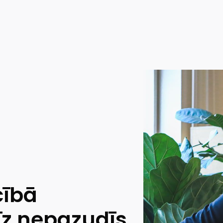
cībā
rīz nepazudīs