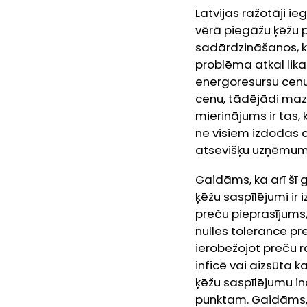
Latvijas ražotāji i
vērā piegāžu ķēžu 
sadārdzināšanos, k
problēma atkal lika
energoresursu cenu 
cenu, tādējādi ma
mierinājums ir tas,
ne visiem izdodas ce
atsevišķu uzņēmumu
Gaidāms, ka arī šī g
ķēžu saspīlējumi ir 
preču pieprasījums
nulles tolerance pr
ierobežojot preču r
inficē vai aizsūta 
ķēžu saspīlējumu in
punktam. Gaidāms, k