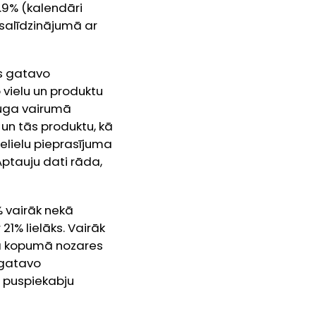
.9% (kalendāri
 salīdzinājumā ar
ms gatavo
 vielu un produktu
auga vairumā
un tās produktu, kā
lielu pieprasījuma
Aptauju dati rāda,
 vairāk nekā
1% lielāks. Vairāk
dā kopumā nozares
 gatavo
n puspiekabju