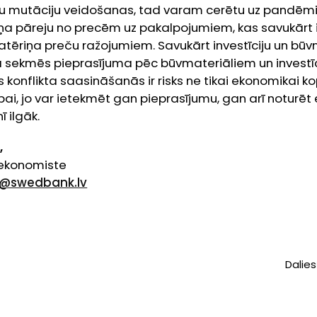
u mutāciju veidošanas, tad varam cerētu uz pandēmi
iņa pāreju no precēm uz pakalpojumiem, kas savukārt
tēriņa preču ražojumiem. Savukārt investīciju un būvn
sekmēs pieprasījuma pēc būvmateriāliem un investīc
s konflikta saasināšanās ir risks ne tikai ekonomikai k
ai, jo var ietekmēt gan pieprasījumu, gan arī noturēt
 ilgāk.
,
ekonomiste
e@swedbank.lv
5
Dalies