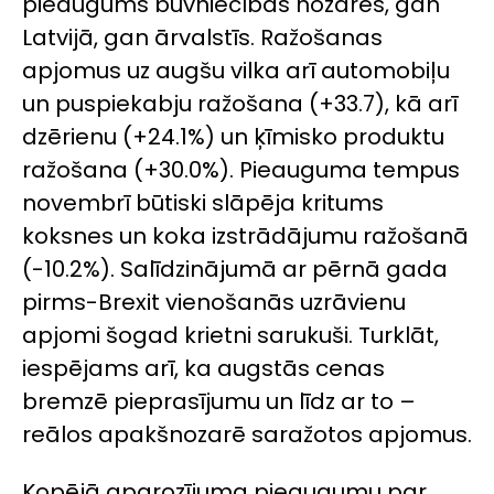
pieaugums būvniecības nozarēs, gan
Latvijā, gan ārvalstīs. Ražošanas
apjomus uz augšu vilka arī automobiļu
un puspiekabju ražošana (+33.7), kā arī
dzērienu (+24.1%) un ķīmisko produktu
ražošana (+30.0%). Pieauguma tempus
novembrī būtiski slāpēja kritums
koksnes un koka izstrādājumu ražošanā
(-10.2%). Salīdzinājumā ar pērnā gada
pirms-Brexit vienošanās uzrāvienu
apjomi šogad krietni sarukuši. Turklāt,
iespējams arī, ka augstās cenas
bremzē pieprasījumu un līdz ar to –
reālos apakšnozarē saražotos apjomus.
Kopējā apgrozījuma pieaugumu par