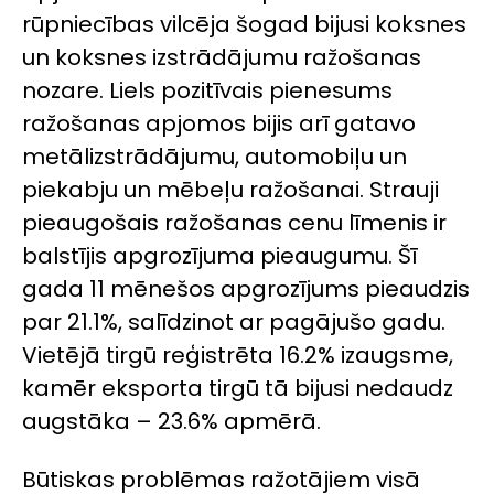
rūpniecības vilcēja šogad bijusi koksnes
un koksnes izstrādājumu ražošanas
nozare. Liels pozitīvais pienesums
ražošanas apjomos bijis arī gatavo
metālizstrādājumu, automobiļu un
piekabju un mēbeļu ražošanai. Strauji
pieaugošais ražošanas cenu līmenis ir
balstījis apgrozījuma pieaugumu. Šī
gada 11 mēnešos apgrozījums pieaudzis
par 21.1%, salīdzinot ar pagājušo gadu.
Vietējā tirgū reģistrēta 16.2% izaugsme,
kamēr eksporta tirgū tā bijusi nedaudz
augstāka – 23.6% apmērā.
Būtiskas problēmas ražotājiem visā