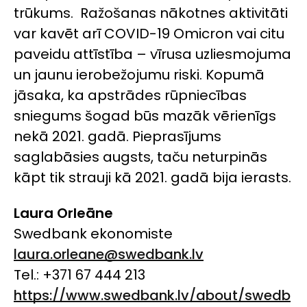
trūkums. Ražošanas nākotnes aktivitāti
var kavēt arī COVID-19
Omicron
vai citu
paveidu attīstība – vīrusa uzliesmojuma
un jaunu ierobežojumu riski. Kopumā
jāsaka, ka apstrādes rūpniecības
sniegums šogad būs mazāk vērienīgs
nekā 2021. gadā. Pieprasījums
saglabāsies augsts, taču neturpinās
kāpt tik strauji kā 2021. gadā bija ierasts.
Laura Orleāne
Swedbank ekonomiste
laura.orleane@swedbank.lv
Tel.: +371 67 444 213
https://www.swedbank.lv/about/swedb