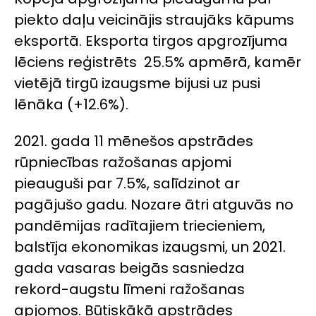
piekto daļu veicinājis straujāks kāpums
eksportā. Eksporta tirgos apgrozījuma
lēciens reģistrēts 25.5% apmērā, kamēr
vietējā tirgū izaugsme bijusi uz pusi
lēnāka (+12.6%).
2021. gada 11 mēnešos apstrādes
rūpniecības ražošanas apjomi
pieauguši par 7.5%, salīdzinot ar
pagājušo gadu. Nozare ātri atguvās no
pandēmijas radītajiem triecieniem,
balstīja ekonomikas izaugsmi, un 2021.
gada vasaras beigās sasniedza
rekord-augstu līmeni ražošanas
apjomos. Būtiskākā apstrādes