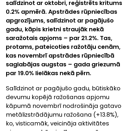
salīdzinot ar oktobri, reģistrēts kritums
0.2% apmērā. Apstrādes rūpniecības
apgrozījums, salīdzinot ar pagājušo
gadu, kāpis krietni straujāk nekā
saražotais apjoms – par 21.2%. Tas,
protams, pateicoties ražotāju cenām,
kas novembrī apstrādes rūpniecībā
saglabājas augstas – gada griezumā
par 19.0% lielākas nekā pērn.
Salīdzinot ar pagājušo gadu, būtiskāko
devumu kopējā ražošanas apjomu
kāpumā novembrī nodrošināja gatavo
metālizstrādājumu ražošana (+13.8%),
ko, visticamāk, veicināja aktivitātes