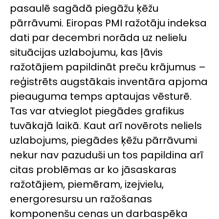
pasaulē sagādā piegāžu ķēžu
pārrāvumi. Eiropas PMI ražotāju indeksa
dati par decembri norāda uz nelielu
situācijas uzlabojumu, kas ļāvis
ražotājiem papildināt preču krājumus –
reģistrēts augstākais inventāra apjoma
pieauguma temps aptaujas vēsturē.
Tas var atvieglot piegādes grafikus
tuvākajā laikā. Kaut arī novērots neliels
uzlabojums, piegādes ķēžu pārrāvumi
nekur nav pazuduši un tos papildina arī
citas problēmas ar ko jāsaskaras
ražotājiem, piemēram, izejvielu,
energoresursu un ražošanas
komponenšu cenas un darbaspēka