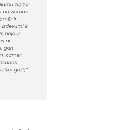
jumu ziņā ir
ns un ziemas
omēr ir
 izdevumi ir
s neļauj
es ar
s, gan
nī. Kamēr
rēšanas
etiks galā,”