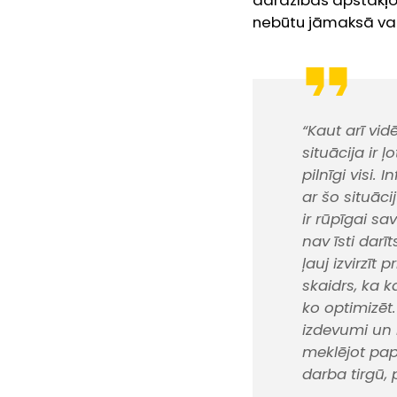
dārdzības apstākļos
nebūtu jāmaksā vai
“Kaut arī vid
situācija ir ļ
pilnīgi visi.
ar šo situāci
ir rūpīgai sa
nav īsti darī
ļauj izvirzīt 
skaidrs, ka k
ko optimizēt.
izdevumi un 
meklējot pap
darba tirgū,