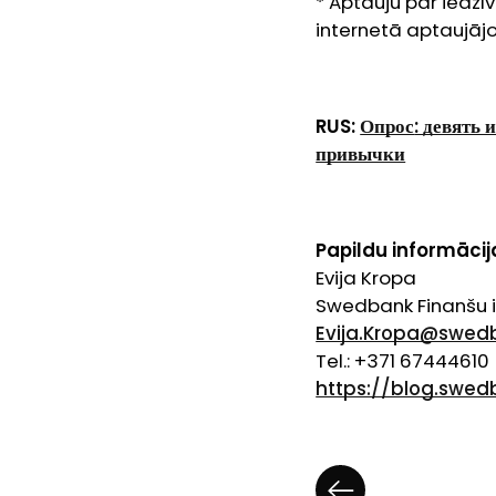
* Aptauju par iedzī
internetā aptaujājo
RUS:
Опрос
:
девять 
привычки
Papildu informācija
Evija Kropa
Swedbank Finanšu i
Evija.Kropa@swedb
Tel.: +371 67444610
https://blog.swed