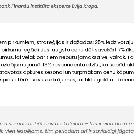
ank Finanšu institūta eksperte Evija Kropa.
em pirkumiem, stratēģijas ir dažādas: 25% iedzīvotāju 
u pirkumu iegādi tieši augsto cenu dēļ, savukārt 7% rīkoj
rkumus, lai vēlāk par tiem nebūtu jāmaksā vēl vairāk. T
zkrājumu jomā: 13% respondentu atzīst, ka šobrīd akt
gatavotos apkures sezonai un turpmākam cenu kāpum
 spiesti tērēt savus uzkrājumus, lai tiktu galā ar ikdi
es sezona nebūt nav aiz kalniem – tas ir vien dažu 
k vien iespējams, šim periodam arī ir savlaicīgi jāgata