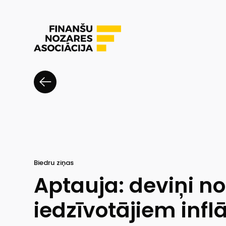
Biedru ziņas
Aptauja: deviņi no 
iedzīvotājiem infl