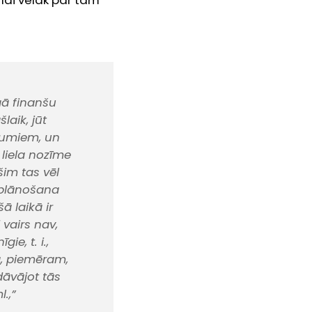
 lai vēlāk par tām
īgā finanšu
laik, jūt
nākumiem, un
 liela nozīme
šim tas vēl
a plānošana
šā laikā ir
 vairs nav,
e, t. i.,
ā, piemēram,
dāvājot tās
.,”