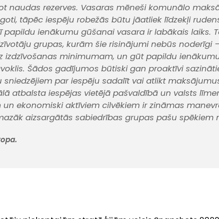
jot naudas rezerves. Vasaras mēneši komunālo maksā
oti, tāpēc iespēju robežās būtu jāatliek līdzekļi rude
ī papildu ienākumu gūšanai vasara ir labākais laiks.
T
dzīvotāju grupas, kurām šie risinājumi nebūs noderīgi –
īdz izdzīvošanas minimumam, un gūt papildu ienākumu
āvoklis. Šādos gadījumos būtiski gan proaktīvi sazināti
sniedzējiem par iespēju sadalīt vai atlikt maksājumu
ālā atbalsta iespējas vietējā pašvaldībā un valsts līme
m un ekonomiski aktīviem cilvēkiem ir zināmas manev
smazāk aizsargātās sabiedrības grupas pašu spēkiem n
ropa.