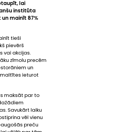
taupīt, lai
anšu institūta
t un mainīt 87%
nīt tieši
kš pievērš
 vai akcijas.
ētāku zīmolu precēm
restorāniem un
altītes ieturot
vis maksāt par to
e dažādiem
s. Savukārt laiku
stiprina vēl vienu
 pieaugošās preču