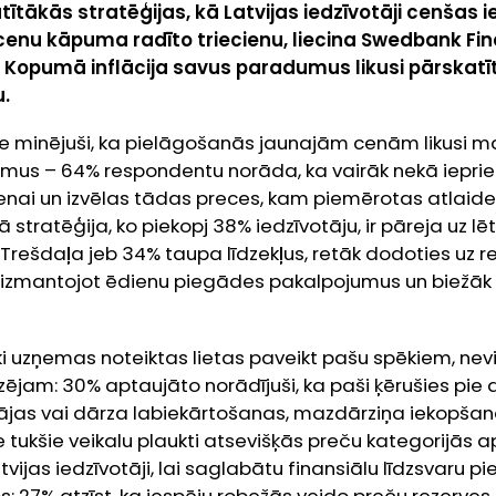
atītākās stratēģijas, kā Latvijas iedzīvotāji cenšas ie
enu kāpuma radīto triecienu, liecina Swedbank Fin
* Kopumā inflācija savus paradumus likusi pārskatī
u.
e minējuši, ka pielāgošanās jaunajām cenām likusi mai
mus – 64% respondentu norāda, ka vairāk nekā ieprie
nai un izvēlas tādas preces, kam piemērotas atlaides
tratēģija, ko piekopj 38% iedzīvotāju, ir pāreja uz l
Trešdaļa jeb 34% taupa līdzekļus, retāk dodoties uz 
izmantojot ēdienu piegādes pakalpojumus un biežāk m
ēki uzņemas noteiktas lietas paveikt pašu spēkiem, ne
ējam: 30% aptaujāto norādījuši, ka paši ķērušies pi
as vai dārza labiekārtošanas, mazdārziņa iekopšana
 tukšie veikalu plaukti atsevišķās preču kategorijās ap
atvijas iedzīvotāji, lai saglabātu finansiālu līdzsvaru