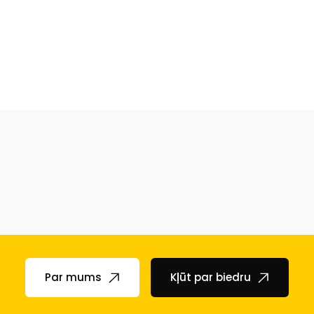
Par mums
Kļūt par biedru