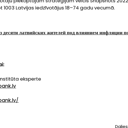
votāju piekoptajām stratēģijām veicis
Snapshots
2022.
t 1003 Latvijas iedzīvotājus 18–74 gadu vecumā.
из десяти латвийских жителей под влиянием инфляции п
i:
nstitūta eksperte
ank.lv
bank.lv/
Dalies