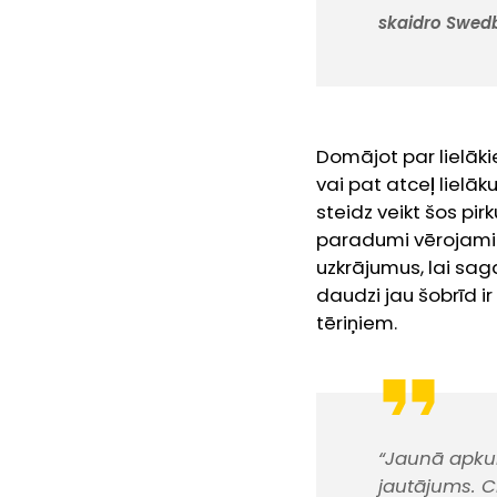
skaidro Swedb
Domājot par lielāki
vai pat atceļ lielāk
steidz veikt šos pi
paradumi vērojami u
uzkrājumus, lai sa
daudzi jau šobrīd ir
tēriņiem.
“Jaunā apkur
jautājums. Ci