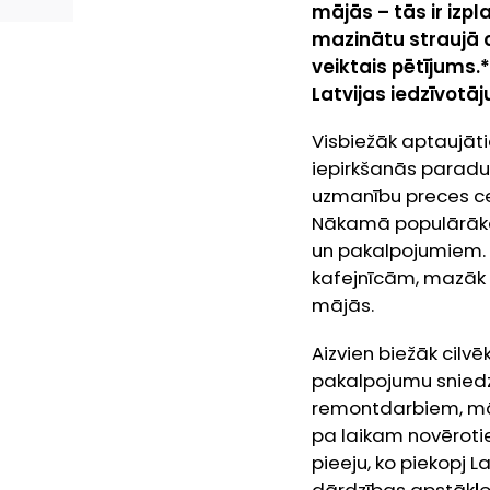
mājās – tās ir izpl
mazinātu straujā c
veiktais pētījums.
Latvijas iedzīvotāj
Visbiežāk aptaujāti
iepirkšanās paradu
uzmanību preces ce
Nākamā populārākā s
un pakalpojumiem. 
kafejnīcām, mazāk 
mājās.
Aizvien biežāk cilv
pakalpojumu sniedz
remontdarbiem, māj
pa laikam novērotie
pieeju, ko piekopj L