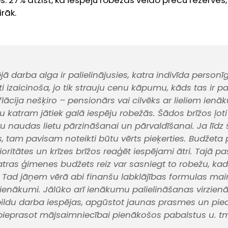
: 27% atzīst, ka iespēju robežās veido preču rezerves,
rāk.
ējā darba alga ir palielinājusies, katra indivīda person
oti izaicinoša, jo tik strauju cenu kāpumu, kāds tas ir paš
 Inflācija nešķiro – pensionārs vai cilvēks ar lieliem ie
ju katram jātiek galā iespēju robežās. Šādos brīžos ļoti
vu naudas lietu pārzināšanai un pārvaldīšanai. Ja līdz 
ts, tam pavisam noteikti būtu vērts pieķerties. Budžet
prioritātes un krīzes brīžos reaģēt iespējami ātri. Tajā pa
atras ģimenes budžets reiz var sasniegt to robežu, kad
 Tad jāņem vērā abi finanšu labklājības formulas mainīgi
ienākumi. Jālūko arī ienākumu palielināšanas virzien
ildu darba iespējas, apgūstot jaunas prasmes un pie
 pieprasot mājsaimniecībai pienākošos pabalstus u. tml