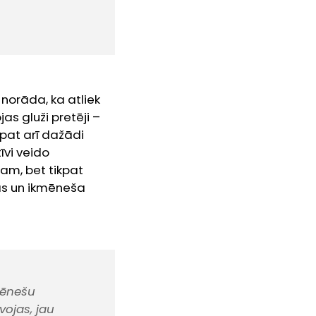
norāda, ka atliek
as gluži pretēji –
āpat arī dažādi
īvi veido
am, bet tikpat
enas un ikmēneša
mēnešu
vojas, jau