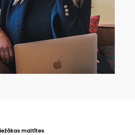
iežākas maltītes