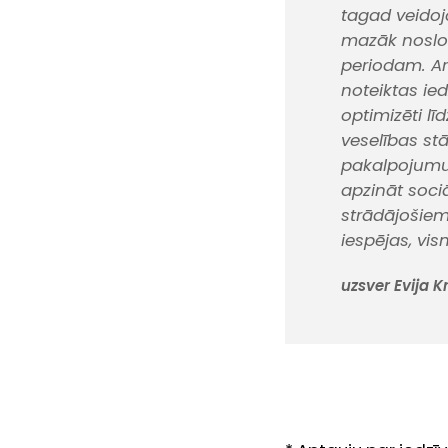
tagad veido
mazāk noslog
periodam. Ar
noteiktas ie
optimizēti l
veselības st
pakalpojumu 
apzināt soci
strādājošie
iespējas, vi
uzsver Evija K