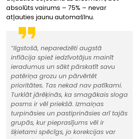
absolūts vairums – 75% – nevar
atļauties jaunu automašīnu.
“Ilgstošā, neparedzēti augstā
inflācija spiež iedzīvotājus mainīt
ieradumus un sākt pārskatīt savu
patēriņa grozu un pārvērtēt
prioritātes. Tas nekad nav patīkami.
Turklāt jārēķinās, ka smagākais sloga
posms ir vēl priekšā. Izmaiņas
turpināsies un pastiprināsies arī tajās
grupās, kur pieprasījums vēl ir
šķietami spēcīgs, jo korekcijas var