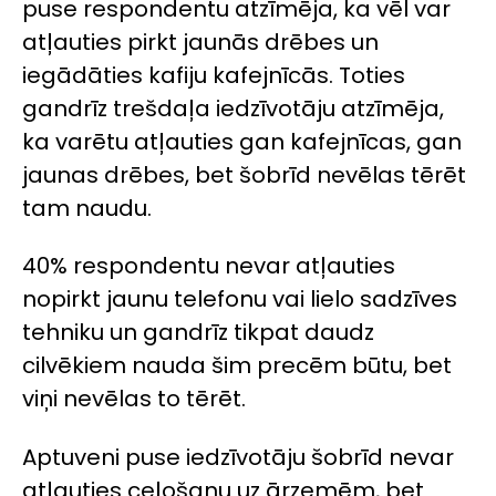
puse respondentu atzīmēja, ka vēl var
atļauties pirkt jaunās drēbes un
iegādāties kafiju kafejnīcās. Toties
gandrīz trešdaļa iedzīvotāju atzīmēja,
ka varētu atļauties gan kafejnīcas, gan
jaunas drēbes, bet šobrīd nevēlas tērēt
tam naudu.
40% respondentu nevar atļauties
nopirkt jaunu telefonu vai lielo sadzīves
tehniku un gandrīz tikpat daudz
cilvēkiem nauda šim precēm būtu, bet
viņi nevēlas to tērēt.
Aptuveni puse iedzīvotāju šobrīd nevar
atļauties ceļošanu uz ārzemēm, bet