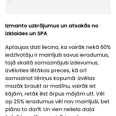
Izmanto uzkrājumus un atsakās no
izklaides un SPA
Aptaujas dati liecina, ka vairāk nekā 60%
iedzīvotāju ir mainījuši savus ieradumus,
tajā skaitā samazinājuši izdevumus,
izvēloties lētākas preces, kā arī
samazinot tēriņus kopumā: izvēlas
mazāk braukt ar mašīnu, vairāk iet
kājām, retāk ēst ārpus mājām utt. Vēl
ap 25% ieradumus vēl nav mainījuši, bet
plāno to darīt. Un vien neliela daļa