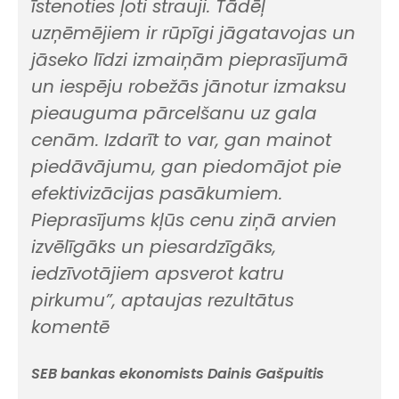
īstenoties ļoti strauji. Tādēļ
uzņēmējiem ir rūpīgi jāgatavojas un
jāseko līdzi izmaiņām pieprasījumā
un iespēju robežās jānotur izmaksu
pieauguma pārcelšanu uz gala
cenām. Izdarīt to var, gan mainot
piedāvājumu, gan piedomājot pie
efektivizācijas pasākumiem.
Pieprasījums kļūs cenu ziņā arvien
izvēlīgāks un piesardzīgāks,
iedzīvotājiem apsverot katru
pirkumu”, aptaujas rezultātus
komentē
SEB bankas ekonomists Dainis Gašpuitis
.