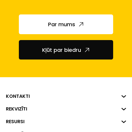
Par mums
Kļūt par biedru
KONTAKTI
Biznesa centrs "VERDE" Roberta
REKVIZĪTI
Hirša iela 1a (218.kab.), Rīga, LV-
1045
Reģ. Nr. 40008002175
RESURSI
+371 287 18175