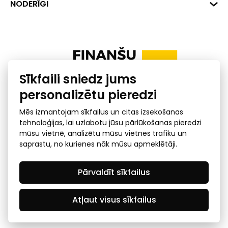
Banka: SEB Banka
Dati
NODERĪGI
info@financelatvia.eu
Kods: UNLALV2X
Materiāli
Līzings
Konta Nr. LV48UNLA0001000700732
Interaktīvie dati
Pensiju 2. līmenis
Uzņēmumu kredītspējas kalkulators
Finanšu pratība
Sīkfaili sniedz jums
Ombuds
personalizētu pieredzi
Mēs izmantojam sīkfailus un citas izsekošanas
tehnoloģijas, lai uzlabotu jūsu pārlūkošanas pieredzi
mūsu vietnē, analizētu mūsu vietnes trafiku un
saprastu, no kurienes nāk mūsu apmeklētāji.
Privātuma politika
GDPR subjekta piekļuves
Pārvaldīt sīkfailus
pieprasījums
© 2026 Latvijas Finanšu nozares asociācija - visas tiesības
rezervētas
Atļaut visus sīkfailus
Created by Mediapark