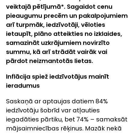
veiktajā pētījumā*. Sagaidot cenu
pieaugumu precēm un pakalpojumiem
arī turpmāk, iedzīvotāji, vēloties
ietaupīt, plāno atteikties no izklaides,
samazināt uzkrājumiem novirzīto
summu, kā arī strādāt vairāk vai
pārdot neizmantotās lietas.
Inflācija spiež iedzīvotājus mainīt
ieradumus
Saskaņā ar aptaujas datiem 84%
iedzīvotāju šobrīd var atļauties
iegadāties pārtiku, bet 74% – samaksāt
mājsaimniecības rēķinus. Mazāk nekā