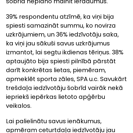
šobrīd neplāno mainīt ieradumus.
39% respondentu atzīmē, ka viņi bija
spiesti samazināt summu, ko novirza
uzkrājumiem, un 36% iedzīvotāju saka,
ka viņi jau sākuši savus uzkrājumus
izmantot, lai segtu ikdienas tēriņus. 38%
aptaujāto bija spiesti pilnībā pārstāt
darīt konkrētas lietas, piemēram,
apmeklēt sporta zāles, SPA u.c. Savukārt
trešdaļa iedzīvotāju šobrīd vairāk nekā
iepriekš iepērkas lietoto apģērbu
veikalos.
Lai palielinātu savus ienākumus,
apmēram ceturtdaļa iedzīvotāju jau