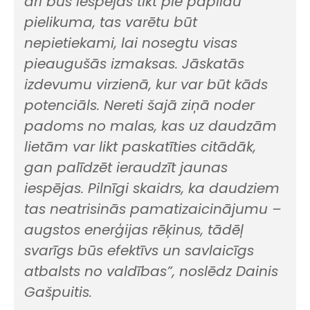
arī būs iespējas tikt pie papildu
pielikuma, tas varētu būt
nepietiekami, lai nosegtu visas
pieaugušās izmaksas. Jāskatās
izdevumu virzienā, kur var būt kāds
potenciāls. Nereti šajā ziņā noder
padoms no malas, kas uz daudzām
lietām var likt paskatīties citādāk,
gan palīdzēt ieraudzīt jaunas
iespējas. Pilnīgi skaidrs, ka daudziem
tas neatrisinās pamatizaicinājumu –
augstos enerģijas rēķinus, tādēļ
svarīgs būs efektīvs un savlaicīgs
atbalsts no valdības”, noslēdz Dainis
Gašpuitis.