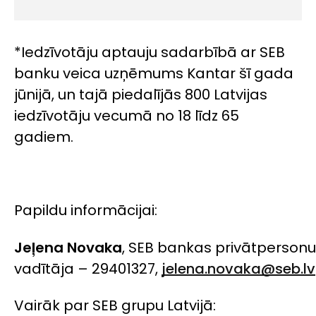
*Iedzīvotāju aptauju sadarbībā ar SEB
banku veica uzņēmums Kantar šī gada
jūnijā, un tajā piedalījās 800 Latvijas
iedzīvotāju vecumā no 18 līdz 65
gadiem.
Papildu informācijai:
Jeļena Novaka
, SEB bankas privātperson
vadītāja – 29401327,
jelena.novaka@seb.lv
Vairāk par SEB grupu Latvijā: