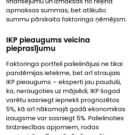
finansējumu un izmaksas no rēķina
apmaksas summas, bet atlikušo
summu pārskaita faktoringa ņēmējam.
IKP pieaugums veicina
pieprasījumu
Faktoringa portfeli palielinājusi ne tikai
pandēmijas ietekme, bet arī straujais
IKP pieaugums – eksperti jau pauduši,
ka, neraugoties uz mājsēdi, IKP šogad
varētu sasniegt iepriekš prognozētos
5%, kā arī nākamajā gadā ekonomikas
izaugsme var sasniegt 5%. Palielinoties
tirdzniecības apjomiem, rodas