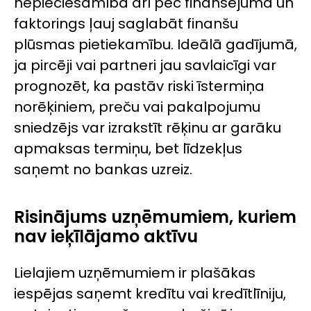
nepieciešamība arī pēc finansējuma un
faktorings ļauj saglabāt finanšu
plūsmas pietiekamību. Ideālā gadījumā,
ja pircēji vai partneri jau savlaicīgi var
prognozēt, ka pastāv riski īstermiņa
norēķiniem, preču vai pakalpojumu
sniedzējs var izrakstīt rēķinu ar garāku
apmaksas termiņu, bet līdzekļus
saņemt no bankas uzreiz.
Risinājums uzņēmumiem, kuriem
nav ieķīlājamo aktīvu
Lielajiem uzņēmumiem ir plašākas
iespējas saņemt kredītu vai kredītlīniju,