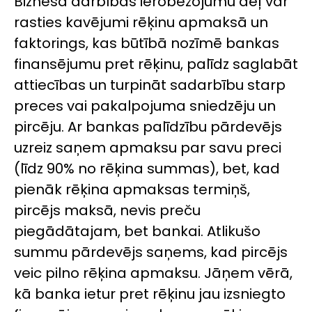
Biznesa darbības ierobežojumu dēļ var
rasties kavējumi rēķinu apmaksā un
faktorings, kas būtībā nozīmē bankas
finansējumu pret rēķinu, palīdz saglabāt
attiecības un turpināt sadarbību starp
preces vai pakalpojuma sniedzēju un
pircēju. Ar bankas palīdzību pārdevējs
uzreiz saņem apmaksu par savu preci
(līdz 90% no rēķina summas), bet, kad
pienāk rēķina apmaksas termiņš,
pircējs maksā, nevis preču
piegādātajam, bet bankai. Atlikušo
summu pārdevējs saņems, kad pircējs
veic pilno rēķina apmaksu. Jāņem vērā,
kā banka ietur pret rēķinu jau izsniegto