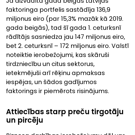
Ja aizvadītā gada beigās Latvijas
faktoringa portfelis sastādīja 136,9
miljonus eiro (par 15,3% mazāk kā 2019.
gada beigās), tad šī gada 1. ceturksnī
rādītājs sasniedza jau 147 miljonus eiro,
bet 2. ceturksnī – 172 miljonus eiro. Valstī
noteiktie ierobežojumi, kas skāruši
tirdzniecību un citus sektorus,
ietekmējuši arī rēķinu apmaksas
iespējas, un šādos gadījumos
faktorings ir piemērots risinājums.
Attiecības starp preču tirgotāju
un pircēju