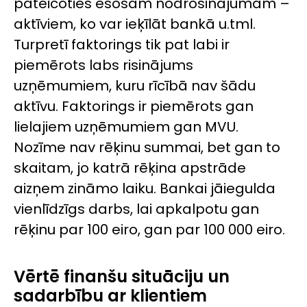
pateicoties esošam nodrošinājumam –
aktīviem, ko var ieķīlāt bankā u.tml.
Turpretī faktorings tik pat labi ir
piemērots labs risinājums
uzņēmumiem, kuru rīcībā nav šādu
aktīvu. Faktorings ir piemērots gan
lielajiem uzņēmumiem gan MVU.
Nozīme nav rēķinu summai, bet gan to
skaitam, jo katrā rēķina apstrāde
aizņem zināmo laiku. Bankai jāiegulda
vienlīdzīgs darbs, lai apkalpotu gan
rēķinu par 100 eiro, gan par 100 000 eiro.
Vērtē finanšu situāciju un
sadarbību ar klientiem