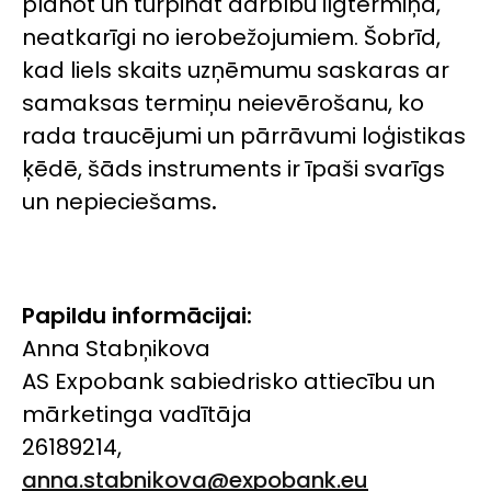
plānot un turpināt darbību ilgtermiņā,
neatkarīgi no ierobežojumiem. Šobrīd,
kad liels skaits uzņēmumu saskaras ar
samaksas termiņu neievērošanu, ko
rada traucējumi un pārrāvumi loģistikas
ķēdē, šāds instruments ir īpaši svarīgs
un nepieciešams
.
Papildu informācijai:
Anna Stabņikova
AS Expobank sabiedrisko attiecību un
mārketinga vadītāja
26189214,
anna.stabnikova@expobank.eu