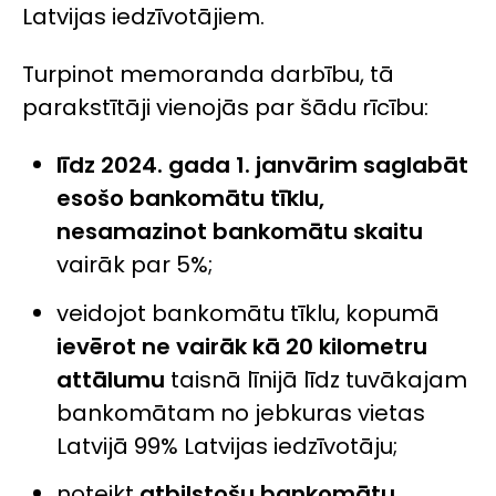
Latvijas iedzīvotājiem.
Turpinot memoranda darbību, tā
parakstītāji vienojās par šādu rīcību:
līdz 2024. gada 1. janvārim saglabāt
esošo bankomātu tīklu,
nesamazinot bankomātu skaitu
vairāk par 5%;
veidojot bankomātu tīklu, kopumā
ievērot ne vairāk kā 20 kilometru
attālumu
taisnā līnijā līdz tuvākajam
bankomātam no jebkuras vietas
Latvijā 99% Latvijas iedzīvotāju;
noteikt
atbilstošu bankomātu