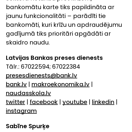
bankomātu karte tiks papildināta ar
jaunu funkcionalitāti – parādīti tie
bankomāti, kuri krīžu un apdraudējumu
gadījumā tiks prioritāri apgādāti ar
skaidro naudu.
Latvijas Bankas preses dienests
Tālr.: 67022594; 67022384
presesdienests@bank.lv
bank.lv
|
makroekonomika.lv
|
naudasskola.lv
twitter
|
facebook
|
youtube
|
linkedin
|
instagram
Sabīne Spurķe