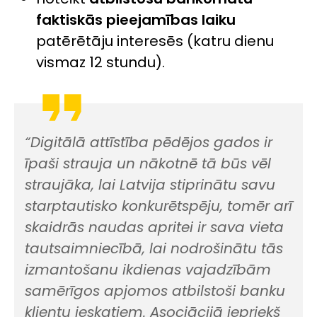
faktiskās pieejamības laiku
patērētāju interesēs (katru dienu
vismaz 12 stundu).
“Digitālā attīstība pēdējos gados ir
īpaši strauja un nākotnē tā būs vēl
straujāka, lai Latvija stiprinātu savu
starptautisko konkurētspēju, tomēr arī
skaidrās naudas apritei ir sava vieta
tautsaimniecībā, lai nodrošinātu tās
izmantošanu ikdienas vajadzībām
samērīgos apjomos atbilstoši banku
klientu ieskatiem. Asociācijā iepriekš