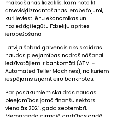
maksāšanas līdzeklis, kam noteikti
atsevišķi izmantošanas ierobežojumi,
kuri ieviesti ēnu ekonomikas un
noziedzīgi iegūtu līdzekļu aprites
ierobežošanai.
Latvijā šobrīd galvenais rīks skaidrās
naudas pieejamības nodrošināšanai
iedzīvotājiem ir bankomāti (ATM –
Automated Teller Machines
), no kuriem
iespējams izņemt eiro banknotes.
Par pasākumiem skaidrās naudas
pieejamības jomā finanšu sektors
vienojās 2021. gada septembrī.
Memoranda pirmajā darbības gadā