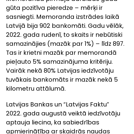
gūta pozitīva pieredze – mērķi ir
sasniegti. Memoranda izstrādes laikā
Latvijā bija 902 bankomāti. Gadu vēlāk,
2022. gada rudenī, to skaits ir nebūtiski
samazinājies (mazāk par 1%) – līdz 897.
Tas ir krietni mazāk par memorandā
pieļauto 5% samazinājuma kritēriju.
Vairāk nekā 80% Latvijas iedzīvotāju
tuvākais bankomāts ir mazāk nekā 5
kilometru attālumā.
Latvijas Bankas un “Latvijas Faktu”
2022. gada augustā veiktā iedzīvotāju
aptauja liecina, ka sabiedrības
apmierinātība ar skaidrās naudas