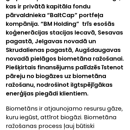
kas ir privātā kapitāla fondu
pārvaldnieka “BaltCap” portfeļa
kompānija. “BM Holding” trīs esošās
koģenerācijas stacijas Iecavā, Sesavas
pagastā, Jelgavas novadā un
Skrudalienas pagastā, Augšdaugavas
novadā pielāgos biometāna ražošanai.
Piešķirtais finansējums palīdzēs īstenot
pāreju no biogāzes uz biometāna
ražošanu, nodrošinot ilgtspējīgākas
enerģijas piegādi klientiem.
Biometāns ir atjaunojamo resursu gāze,
kuru iegūst, attīrot biogāzi. Biometāna
ražošanas process ļauj būtiski