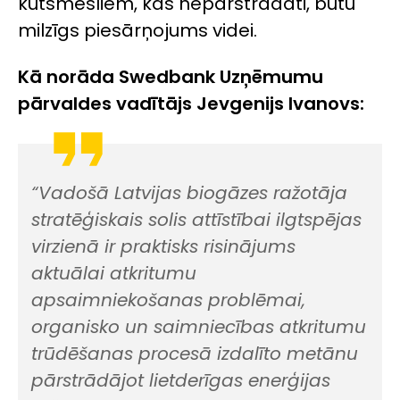
kūtsmēsliem, kas nepārstrādāti, būtu
milzīgs piesārņojums videi.
Kā norāda Swedbank Uzņēmumu
pārvaldes vadītājs Jevgenijs Ivanovs:
“Vadošā Latvijas biogāzes ražotāja
stratēģiskais solis attīstībai ilgtspējas
virzienā ir praktisks risinājums
aktuālai atkritumu
apsaimniekošanas problēmai,
organisko un saimniecības atkritumu
trūdēšanas procesā izdalīto metānu
pārstrādājot lietderīgas enerģijas