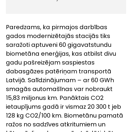
Paredzams, ka pirmajos darbības
gados modernizētajās stacijās tiks
saražoti aptuveni 60 gigavatstundu
biometāna enerģijas, kas atbilst divu
gadu pašreizējam saspiestas
dabasgāzes patēriņam transportā
Latvijā. Salīdzinājumam – ar 60 GWh
smagās automašīnas var nobraukt
15,83 miljonus km. Panāktais CO
2
ietaupījums gadā ir vismaz 20 300 t jeb
128 kg CO
2
/100 km. Biometānu pamatā
ražos no sadzīves atkritumiem un