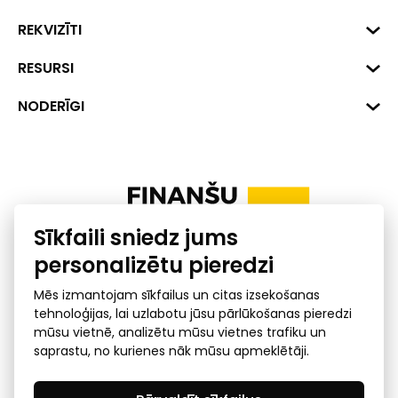
Biznesa centrs "VERDE" Roberta
REKVIZĪTI
Hirša iela 1a (218.kab.), Rīga, LV-
1045
Reģ. Nr. 40008002175
RESURSI
+371 287 18175
Banka: SEB Banka
Dati
NODERĪGI
info@financelatvia.eu
Kods: UNLALV2X
Materiāli
Līzings
Konta Nr. LV48UNLA0001000700732
Interaktīvie dati
Pensiju 2. līmenis
Uzņēmumu kredītspējas kalkulators
Finanšu pratība
Sīkfaili sniedz jums
Ombuds
personalizētu pieredzi
Mēs izmantojam sīkfailus un citas izsekošanas
tehnoloģijas, lai uzlabotu jūsu pārlūkošanas pieredzi
mūsu vietnē, analizētu mūsu vietnes trafiku un
saprastu, no kurienes nāk mūsu apmeklētāji.
Privātuma politika
GDPR subjekta piekļuves