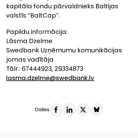
kapitāla fondu pārvaldnieks Baltijas
valstīs “BaltCap”.
Papildu informācija:
Lāsma Dzelme
Swedbank Uzņēmumu komunikācijas
jomas vadītāja
Tālr.: 67444923, 29334873
lasma.dzelme@swedbank.lv
Dalies