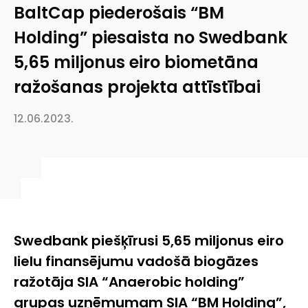
BaltCap piederošais “BM
Holding” piesaista no Swedbank
5,65 miljonus eiro biometāna
ražošanas projekta attīstībai
12.06.2023.
Swedbank piešķīrusi 5,65 miljonus eiro
lielu finansējumu vadošā biogāzes
ražotāja SIA “Anaerobic holding”
grupas uzņēmumam SIA “BM Holding”,