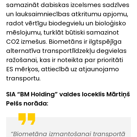
samazināt dabiskas izcelsmes sadzīves
un lauksaimniecības atkritumu apjomu,
radot vērtīgu biodegvielu un bioloģisko
mēslojumu, turklāt būtiski samazinot
CO
2
izmešus. Biometāns ir ilgtspējīga
alternatīva transportlīdzekļu degvielas
ražošanai, kas ir noteikta par prioritāti
ES mērķos, attiecībā uz atjaunojamo
transportu.
SIA “BM Holding” valdes loceklis Mārtiņš
Pelšs norāda:
“Biometāna izmantošanai transportā