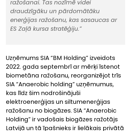
ražošanai. Tas nozīmē videi
draudzīgāku un pārdomātāku
enerģijas ražošanu, kas sasaucas ar
ES Zaļā kursa stratēģiju.”
Uzņēmums SIA “BM Holding” izveidots
2022. gada septembrī ar mērķi īstenot
biometāna ražošanu, reorganizējot trīs
SIA “Anaerobic holding” uzņēmumus,
kas līdz šim nodrošinājuši
elektroenerģijas un siltumenerģijas
ražošanu no biogāzes. SIA “Anaerobic
Holding” ir vadošais biogāzes ražotājs
Latvijā un tā īpašnieks ir lielākais privātā