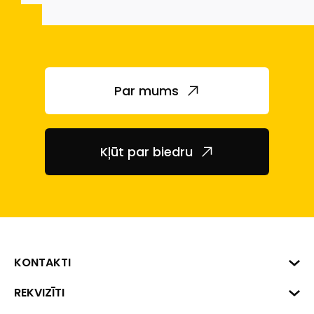
Par mums
Kļūt par biedru
KONTAKTI
Biznesa centrs "VERDE" Roberta
REKVIZĪTI
Hirša iela 1a (218.kab.), Rīga, LV-