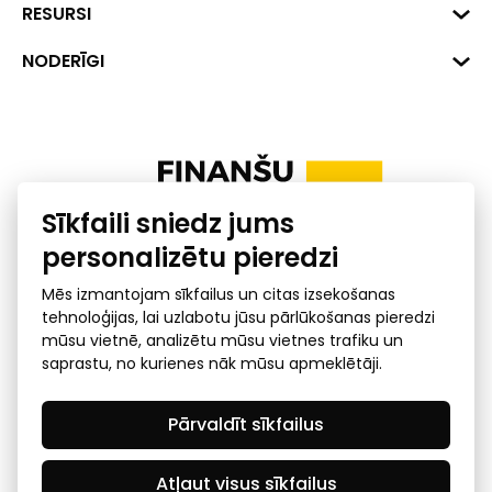
1045
Reģ. Nr. 40008002175
RESURSI
+371 287 18175
Banka: SEB Banka
Dati
NODERĪGI
info@financelatvia.eu
Kods: UNLALV2X
Materiāli
Līzings
Konta Nr. LV48UNLA0001000700732
Interaktīvie dati
Pensiju 2. līmenis
Uzņēmumu kredītspējas kalkulators
Finanšu pratība
Sīkfaili sniedz jums
Ombuds
personalizētu pieredzi
Mēs izmantojam sīkfailus un citas izsekošanas
tehnoloģijas, lai uzlabotu jūsu pārlūkošanas pieredzi
mūsu vietnē, analizētu mūsu vietnes trafiku un
saprastu, no kurienes nāk mūsu apmeklētāji.
Privātuma politika
GDPR subjekta piekļuves
Pārvaldīt sīkfailus
pieprasījums
© 2026 Latvijas Finanšu nozares asociācija - visas tiesības
rezervētas
Atļaut visus sīkfailus