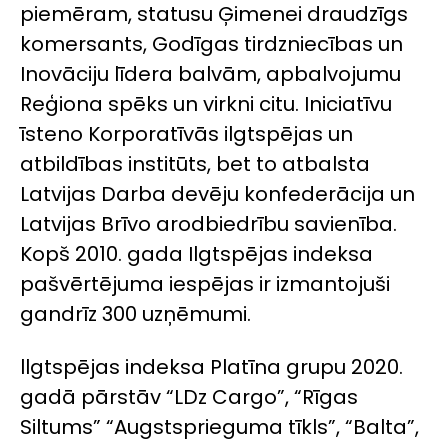
piemēram, statusu Ģimenei draudzīgs
komersants, Godīgas tirdzniecības un
Inovāciju līdera balvām, apbalvojumu
Reģiona spēks un virkni citu. Iniciatīvu
īsteno Korporatīvās ilgtspējas un
atbildības institūts, bet to atbalsta
Latvijas Darba devēju konfederācija un
Latvijas Brīvo arodbiedrību savienība.
Kopš 2010. gada Ilgtspējas indeksa
pašvērtējuma iespējas ir izmantojuši
gandrīz 300 uzņēmumi.
llgtspējas indeksa Platīna grupu 2020.
gadā pārstāv “LDz Cargo”, “Rīgas
Siltums” “Augstsprieguma tīkls”, “Balta”,