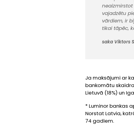
neaizmirsto
vajadzētu pie
vārdiem, ir b
tikai tāpēc, 
saka Viktors S
Ja maksājumi ar kar
bankomātu skaidras
Lietuvā (18%) un Iga
*
Luminor bankas a
Norstat Latvia, kat
74 gadiem.