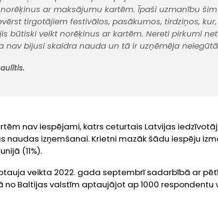
t norēķinus ar maksājumu kartēm. Īpaši uzmanību ši
vērst tirgotājiem festivālos, pasākumos, tirdziņos, kur,
ijis būtiski veikt norēķinus ar kartēm. Nereti pirkumi neti
ka nav bijusi skaidra nauda un tā ir uzņēmēja neiegūtā
aulītis.
tēm nav iespējami, katrs ceturtais Latvijas iedzīvotājs
 naudas izņemšanai. Krietni mazāk šādu iespēju izma
unijā (11%).
ptauja veikta 2022. gada septembrī sadarbībā ar pē
rā no Baltijas valstīm aptaujājot ap 1000 respondentu 