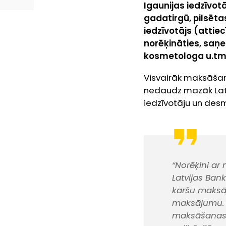
Igaunijas
iedzīvotā
gadatirgū, pilsēta
iedzīvotājs (attiec
norēķināties, saņ
kosmetologa u.tml
Visvairāk maksāšanu 
nedaudz mazāk Latvi
iedzīvotāju un desm
“Norēķini ar
Latvijas Ban
karšu maksāj
maksājumu. Lū
maksāšanas v