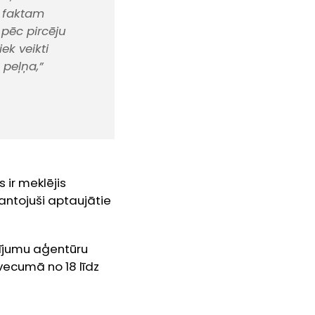
m faktam
 pēc pircēju
ek veikti
 peļņa,”
 ir meklējis
ntojuši aptaujātie
tījumu aģentūru
vecumā no 18 līdz