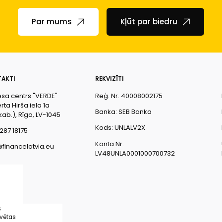
Par mums
Kļūt par biedru
AKTI
REKVIZĪTI
esa centrs "VERDE"
Reģ. Nr. 40008002175
ta Hirša iela 1a
Banka: SEB Banka
kab.), Rīga, LV-1045
Kods: UNLALV2X
287 18175
Konta Nr.
@financelatvia.eu
LV48UNLA0001000700732
s
rvētas