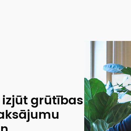
 izjūt grūtības
maksājumu
un