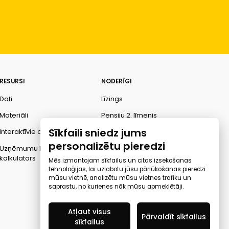
RESURSI
NODERĪGI
Dati
Līzings
Materiāli
Pensiju 2. līmenis
Sīkfaili sniedz jums
Interaktīvie dati
Finanšu pratība
personalizētu pieredzi
Uzņēmumu kredītspējas
Ombuds
kalkulators
Mēs izmantojam sīkfailus un citas izsekošanas
tehnoloģijas, lai uzlabotu jūsu pārlūkošanas pieredzi
mūsu vietnē, analizētu mūsu vietnes trafiku un
saprastu, no kurienes nāk mūsu apmeklētāji.
Atļaut visus
Pārvaldīt sīkfailus
sīkfailus