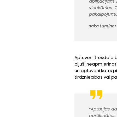
aplikācijām 
vienkāršus. T
pakalpojumu
saka Luminor 
Aptuveni trešdaļa ba
bijuši neapmierināti
un aptuveni katrs pi
tirdzniecības vai p
“Aptaujas dat
norēķināties