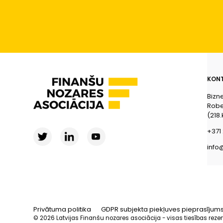
KONT
Bizn
Rober
(218.
+371 
info
Privātuma politika
GDPR subjekta piekļuves pieprasījum
© 2026 Latvijas Finanšu nozares asociācija - visas tiesības reze