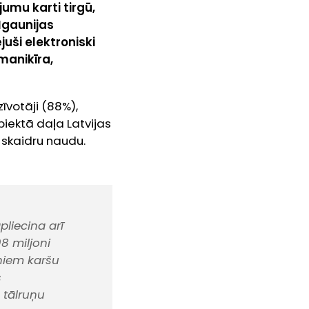
jumu karti tirgū,
 Igaunijas
juši elektroniski
manikīra,
zīvotāji (88%),
piektā daļa Latvijas
 skaidru naudu.
liecina arī
8 miljoni
oniem karšu
s
 tālruņu