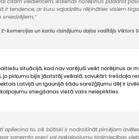
vai citām viedierīcēm, ikdienas norēķinus padarot pa
ā ir tendence, ar kuru vajadzētu rēķināties visiem tirg
 sniedzējiem,”
E-komercijas un karšu risinājumu daļas vadītājs Viktors Sa
ltiešu situācijā, kad nav varējuši veikt norēķinus ar m
, jo pirkumu bijis jāatstāj veikalā, savukārt trešdaļa 
ektais Latvijā un Igaunijā šādu sarežģījumu dēļ ir izvēl
akalpojumu sniegšanas vietā vairs neiepirkties.
i apliecina to, cik būtiski ir nodrošināt pircējam izvēle
 par saņemto preci vai pakalpojumu tirdzniecības viet