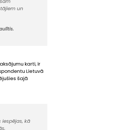
visam
otājiem un
ulītis.
aksājumu karti, ir
respondentu Lietuvā
ējušies šajā
s iespējas, kā
ās,