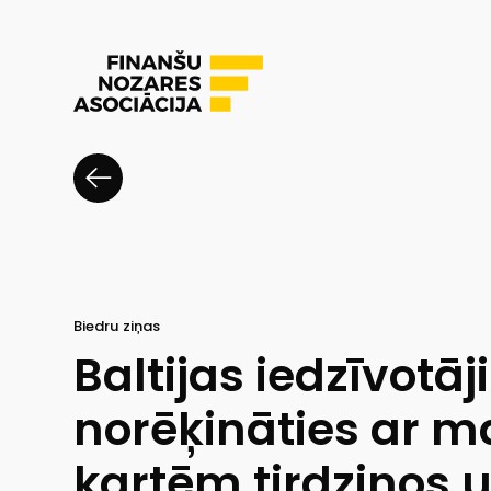
Biedru ziņas
Baltijas iedzīvotāji
norēķināties ar 
kartēm tirdziņos 