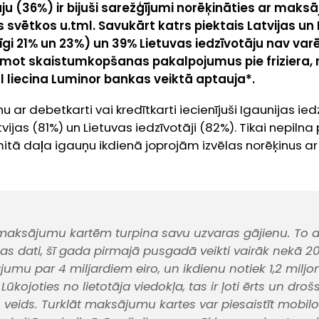
ju (36%) ir bijuši sarežģījumi norēķināties ar maksā
s svētkos u.tml. Savukārt katrs piektais Latvijas un
īgi 21% un 23%) un 39% Lietuvas iedzīvotāju nav varē
emot skaistumkopšanas pakalpojumus pie friziera, 
 liecina Luminor bankas veiktā aptauja*.
ar debetkarti vai kredītkarti iecienījuši Igaunijas ied
jas (81%) un Lietuvas iedzīvotāji (82%). Tikai nepilna 
itā daļa igauņu ikdienā joprojām izvēlas norēķinus ar
 maksājumu kartēm turpina savu uzvaras gājienu. To ap
kas dati, šī gada pirmajā pusgadā veikti vairāk nekā 20
umu par 4 miljardiem eiro, un ikdienu notiek 1,2 milj
kojoties no lietotāja viedokļa, tas ir ļoti ērts un droš
eids. Turklāt maksājumu kartes var piesaistīt mobilo