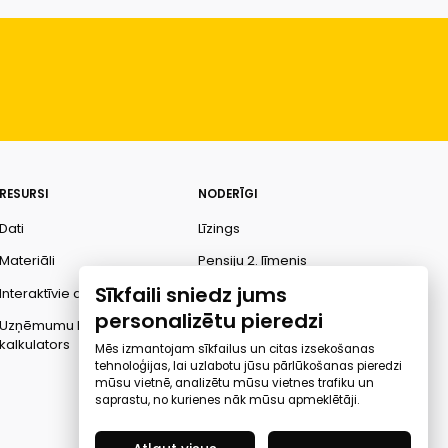
RESURSI
NODERĪGI
Dati
Līzings
Materiāli
Pensiju 2. līmenis
Sīkfaili sniedz jums
Interaktīvie dati
Finanšu pratība
personalizētu pieredzi
Uzņēmumu kredītspējas
Ombuds
kalkulators
Mēs izmantojam sīkfailus un citas izsekošanas
tehnoloģijas, lai uzlabotu jūsu pārlūkošanas pieredzi
mūsu vietnē, analizētu mūsu vietnes trafiku un
saprastu, no kurienes nāk mūsu apmeklētāji.