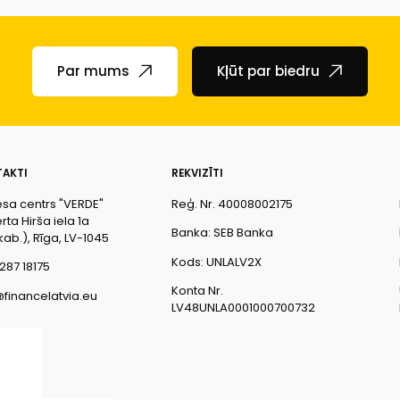
Par mums
Kļūt par biedru
AKTI
REKVIZĪTI
esa centrs "VERDE"
Reģ. Nr. 40008002175
ta Hirša iela 1a
Banka: SEB Banka
kab.), Rīga, LV-1045
Kods: UNLALV2X
287 18175
Konta Nr.
@financelatvia.eu
LV48UNLA0001000700732