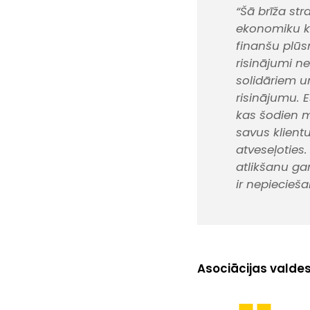
“Šā brīža str
ekonomiku k
finanšu plūs
risinājumi ne
solidāriem u
risinājumu. 
kas šodien mu
savus klient
atveseļotie
atlikšanu ga
ir nepiecieš
Asociācijas valdes