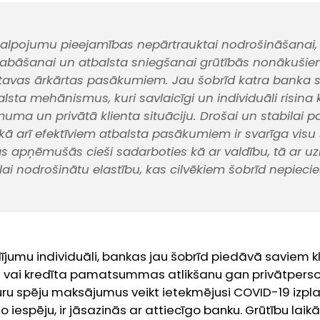
alpojumu pieejamības nepārtrauktai nodrošināšanai, k
labāšanai un atbalsta sniegšanai grūtībās nonākušie
tavas ārkārtas pasākumiem. Jau šobrīd katra banka 
lsta mehānismus, kuri savlaicīgi un individuāli risina 
uma un privātā klienta situāciju. Drošai un stabilai 
 kā arī efektīviem atbalsta pasākumiem ir svarīga visu
 apņēmušās cieši sadarboties kā ar valdību, tā ar u
 lai nodrošinātu elastību, kas cilvēkiem šobrīd nepieci
dījumu individuāli, bankas jau šobrīd piedāvā saviem k
s vai kredīta pamatsummas atlikšanu gan privātper
 spēju maksājumus veikt ietekmējusi COVID-19 izplatī
o iespēju, ir jāsazinās ar attiecīgo banku. Grūtību lai