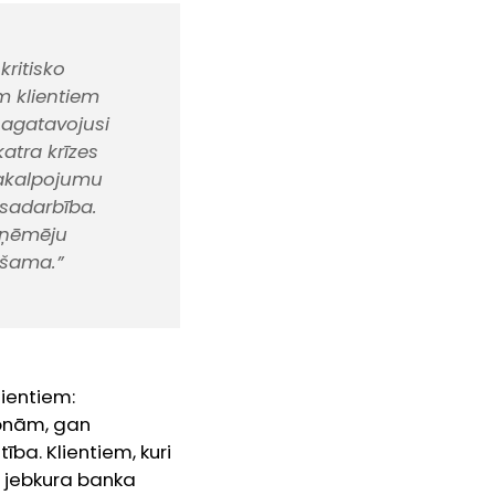
ritisko
m klientiem
sagatavojusi
katra krīzes
pakalpojumu
 sadarbība.
zņēmēju
ešama.”
lientiem:
sonām, gan
ba. Klientiem, kuri
kā jebkura banka