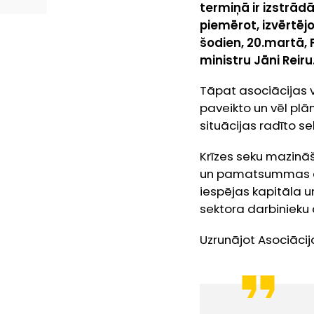
termiņā ir izstrā
piemērot, izvērtēj
šodien, 20.martā, 
ministru Jāni Reiru
Tāpat asociācijas v
paveikto un vēl pl
situācijas radīto s
Krīzes seku mazināš
un pamatsummas atli
iespējas kapitāla u
sektora darbinieku 
Uzrunājot Asociācij