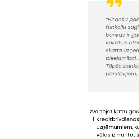
“Finanšu pak
funkciju sag
bankas ir ga
vairākus atba
skartā uzņēm
pieejamībai,
Tāpēc bankas
pārstāvjiem,
Izvērtējot katru ga
Kredītbrīvdiena
uzņēmumiem, kuru
vēlas izmantot š