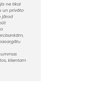
is ne tikai
 un privāto
n jārod
būt
ko
mercbankām,
i pasargātu
u
atsummas
os, klientam