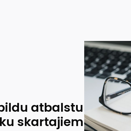
ildu atbalstu
eku skartajiem