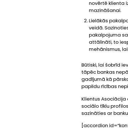
novērtē klienta 
mazināšanai.
Lielākās pakalp
veidā. Sazinotie
pakalpojuma sa
attālināti, to i
mehānismus, lai 
Būtiski, lai šobrīd
tāpēc bankas nepār
gadījumā kā pārska
papildu rīcības ne
Klientus Asociācija 
sociālo tīklu profi
sazināties ar banku 
[accordion id=”kont