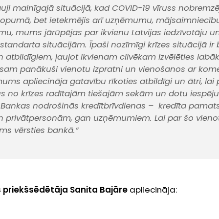
auji mainīgajā situācijā, kad COVID-19 vīruss nobremzēj
opumā, bet ietekmējis arī uzņēmumu, mājsaimniecību
mu, mums jārūpējas par ikvienu Latvijas iedzīvotāju u
standarta situācijām. Īpaši nozīmīgi krīzes situācijā ir 
n atbildīgiem, ļaujot ikvienam cilvēkam izvēlēties labā
Esam panākuši vienotu izpratni un vienošanos ar ko
ms apliecināja gatavību rīkoties atbildīgi un ātri, la
us no krīzes radītajām tiešajām sekām un dotu iespēj
s. Bankas nodrošinās kredītbrīvdienas – kredīta pam
n privātpersonām, gan uzņēmumiem. Lai par šo vienot
ams vērsties bankā.”
 priekšsēdētāja Sanita Bajāre
apliecināja: