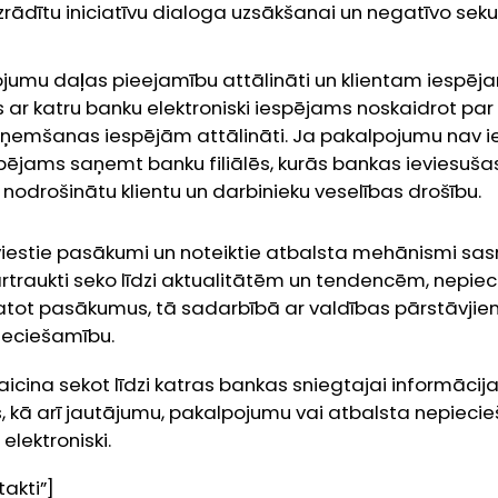
izrādītu iniciatīvu dialoga uzsākšanai un negatīvo seku
ojumu daļas pieejamību attālināti un klientam iespēj
s ar katru banku elektroniski iespējams noskaidrot par
ņemšanas iespējām attālināti. Ja pakalpojumu nav 
espējams saņemt banku filiālēs, kurās bankas ieviesuša
nodrošinātu klientu un darbinieku veselības drošību.
 ieviestie pasākumi un noteiktie atbalsta mehānismi sas
traukti seko līdzi aktualitātēm un tendencēm, nepie
tot pasākumus, tā sadarbībā ar valdības pārstāvji
pieciešamību.
aicina sekot līdzi katras bankas sniegtajai informācija
los, kā arī jautājumu, pakalpojumu vai atbalsta nepie
elektroniski.
akti”]