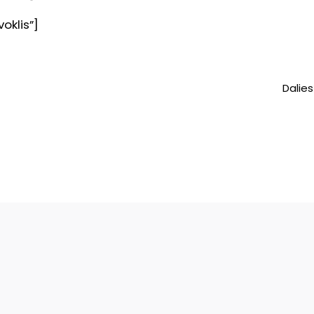
oklis”]
Dalies