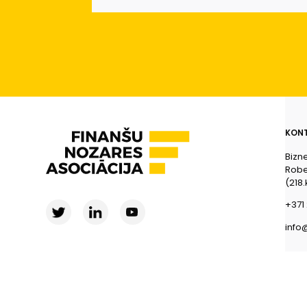
KONT
Bizn
Rober
(218.
+371 
info