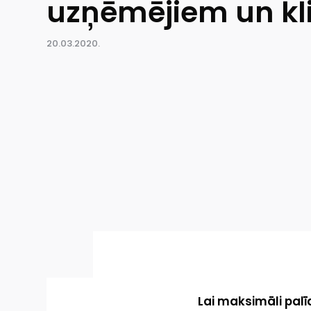
uzņēmējiem un kl
20.03.2020.
Lai maksimāli palī