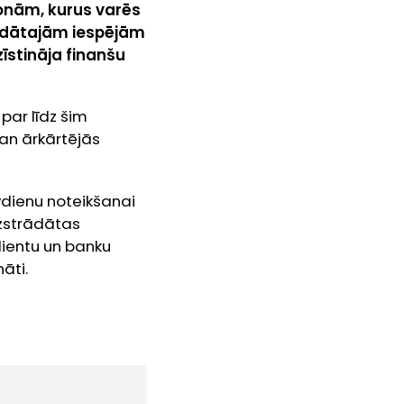
sonām, kurus varēs
trādātajām iespējām
īstināja finanšu
par līdz šim
an ārkārtējās
vdienu noteikšanai
izstrādātas
klientu un banku
āti.