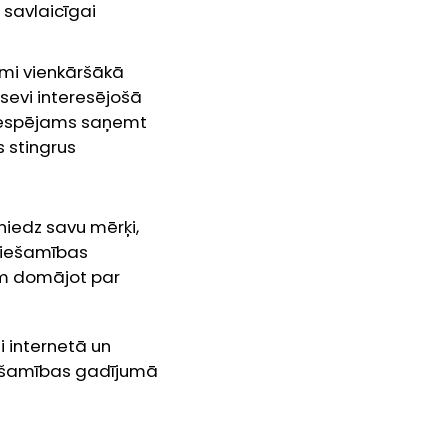
 savlaicīgai
ami vienkāršākā
 sevi interesējošā
iespējams saņemt
s stingrus
niedz savu mērķi,
ciešamības
em domājot par
i internetā un
ciešamības gadījumā