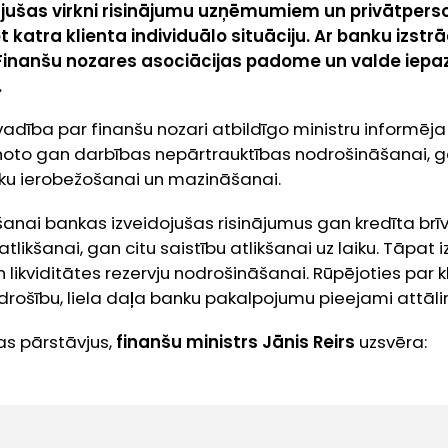
dājušas virkni risinājumu uzņēmumiem un privātper
ot katra klienta individuālo situāciju. Ar banku izs
Finanšu nozares asociācijas padome un valde iepaz
.
adība par finanšu nozari atbildīgo ministru informēja 
ānoto gan darbības nepārtrauktības nodrošināšanai, g
eku ierobežošanai un mazināšanai.
anai bankas izveidojušas risinājumus gan kredīta brī
kšanai, gan citu saistību atlikšanai uz laiku. Tāpat 
n likviditātes rezervju nodrošināšanai. Rūpējoties par 
drošību, liela daļa banku pakalpojumu pieejami attālin
as pārstāvjus,
finanšu ministrs Jānis Reirs
uzsvēra: