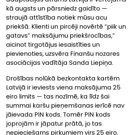
kā augsts un pārsniedz gaidīto —
straujā attīstība notiek mūsu acu
priekšā. Klienti un pircēji novērtē “piik un
gatavs” maksājumu priekšrocības,”
aicinot tirgotājus iesaistīties un
pievienoties, uzsvēra Finanšu nozares
asociācijas vadītāja Sanda Liepiņa.
Drošības nolūkā bezkontakta kartēm
Latvijā ir ieviests viena maksājuma 25
eiro limits — tas nozīmē, ka līdz šai
summai karšu pieņemšanas ierīcē nav
jāievada PIN kods. Tomēr PIN kods
joprojām ir jāpatur prātā, jo tas
nepieciešams pirkumiem virs 25 eiro.