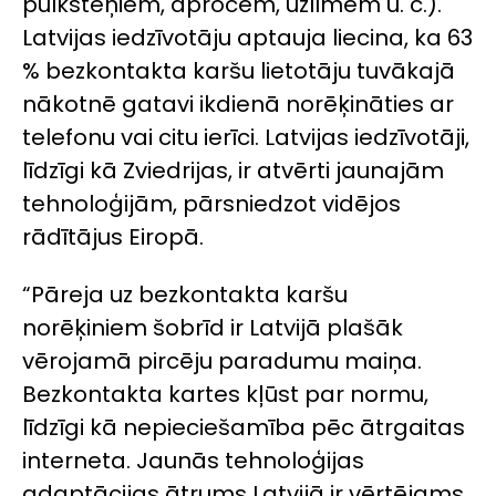
pulksteņiem, aprocēm, uzlīmēm u. c.).
Latvijas iedzīvotāju aptauja liecina, ka 63
% bezkontakta karšu lietotāju tuvākajā
nākotnē gatavi ikdienā norēķināties ar
telefonu vai citu ierīci. Latvijas iedzīvotāji,
līdzīgi kā Zviedrijas, ir atvērti jaunajām
tehnoloģijām, pārsniedzot vidējos
rādītājus Eiropā.
“Pāreja uz bezkontakta karšu
norēķiniem šobrīd ir Latvijā plašāk
vērojamā pircēju paradumu maiņa.
Bezkontakta kartes kļūst par normu,
līdzīgi kā nepieciešamība pēc ātrgaitas
interneta. Jaunās tehnoloģijas
adaptācijas ātrums Latvijā ir vērtējams