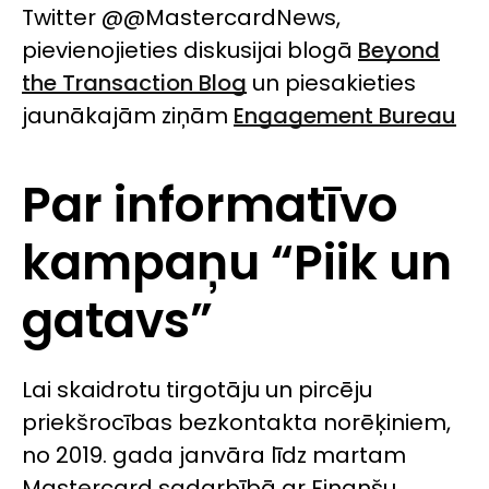
Twitter @@MastercardNews,
pievienojieties diskusijai blogā
Beyond
the Transaction Blog
un piesakieties
jaunākajām ziņām
Engagement Bureau
Par informatīvo
kampaņu “Piik un
gatavs”
Lai skaidrotu tirgotāju un pircēju
priekšrocības bezkontakta norēķiniem,
no 2019. gada janvāra līdz martam
Mastercard sadarbībā ar Finanšu