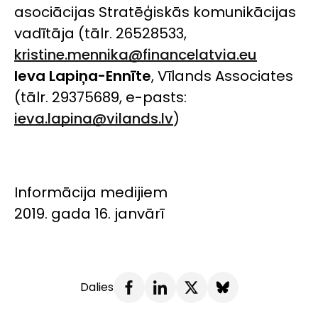
asociācijas Stratēģiskās komunikācijas
vadītāja (tālr. 26528533,
kristine.mennika@financelatvia.eu
Ieva Lapiņa-Ennīte
,
Vīlands Associates
(tālr. 29375689, e-pasts:
ieva.lapina@vilands.lv
)
Informācija medijiem
2019. gada 16. janvārī
Dalies