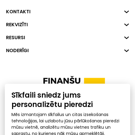
KONTAKTI
Biznesa centrs "VERDE" Roberta
REKVIZĪTI
Hirša iela 1a (218.kab.), Rīga, LV-
1045
Reģ. Nr. 40008002175
RESURSI
+371 287 18175
Banka: SEB Banka
Dati
NODERĪGI
info@financelatvia.eu
Kods: UNLALV2X
Materiāli
Līzings
Konta Nr. LV48UNLA0001000700732
Interaktīvie dati
Pensiju 2. līmenis
Uzņēmumu kredītspējas kalkulators
Finanšu pratība
Sīkfaili sniedz jums
Ombuds
personalizētu pieredzi
Mēs izmantojam sīkfailus un citas izsekošanas
tehnoloģijas, lai uzlabotu jūsu pārlūkošanas pieredzi
mūsu vietnē, analizētu mūsu vietnes trafiku un
saprastu, no kurienes nāk mūsu apmeklētāji.