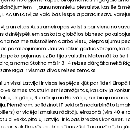
aicinājumiem – jaunu nomnieku piesaiste, kas lielā mēr
LIAA un Latvijas valdības iespēja parādīt savu varēj
vija un citas Austrumeiropas valstis par vienu no savu
as dzinējspēkiem saskata globālos biznesa pakalpoju
ana nozīmē tūkstošiem darba vietu, pieprasījumu pēc 
enas pakalpojumiem. Jau vairākus gadus vērojam, ka 
a pakalpojumus uz Baltijas valstīm. Matemātika šeit 
 biroja noma Stokholmā ir 3–4 reizes dārgāka nekā Rīg
arē Rīgā ir vismaz divas reizes zemāks.
i un visai Latvijai ir visas iespējas kļūt par līderi Eirop
o veiksmes stāstu krietni sarežģī tas, ka Latvija konkurē
Poliju, Ungāriju, Rumāniju un Horvātiju, kur biroju nomas 
iju. Piemēram, salīdzinot IT sektorā nodarbināto izmak
olliers) ar vidējo izmaksu rādītāju eirozonā (virs 40 ei
otu cilvēkkapitālu, Latvijai ir labas izredzes konkurēt. 
pas valstīm, šīs priekšrocības zūd. Tas nozīmē, ka jāat