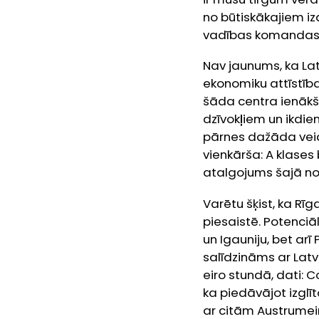
no būtiskākajiem iz
vadības komandas, 
Nav jaunums, ka Lat
ekonomiku attīstīb
šāda centra ienākš
dzīvokļiem un ikdi
pārnes dažāda veid
vienkārša: A klases
atalgojums šajā noz
Varētu šķist, ka Rīga
piesaistē. Potenciāl
un Igauniju, bet arī 
salīdzināms ar Latv
eiro stundā, dati: C
ka piedāvājot izglīt
ar citām Austrumeiro