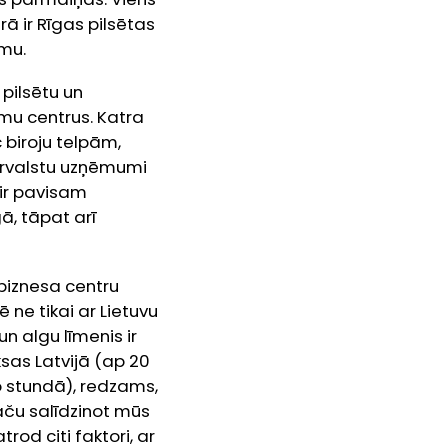
ā ir Rīgas pilsētas
umu.
 pilsētu un
mu centrus. Katra
biroju telpām,
ārvalstu uzņēmumi
ir pavisam
ā, tāpat arī
ā biznesa centru
 ne tikai ar Lietuvu
un algu līmenis ir
sas Latvijā (ap 20
ro stundā), redzams,
Taču salīdzinot mūs
rod citi faktori, ar