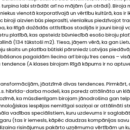
, turpina labi strādāt arī no mājām (un otrādi). Biroja 
niekus vienotā korporatīvajā un vērtību kultūrā, kas ir
roji aizvien būs pieprasīti, vienlaikus piedzīvojot tr
cina, ka Rīgā dažādās attīstības stadijās ir jauni biroji 
ru platībā, kas apsteidz būvniecībā esošo biroju plat
allinā (134 tūkstoši m
2
). Tiesa, jāņem vērā, ka gan Liet
ju skaits un platība būtiski pārsniedz Latvijas piedāv
āšanos pagaidām liecina arī biroju īres cenas – visās
tendence (A klases birojam Rīgā kāpums ir no aptuveni
transformācijām, jāatzīmē divas tendences. Pirmkārt,
i t.s. hibrīda-darba modeli, kas paredz attālināta un k
ozīmē, ka mūsdienīgam birojam jānodrošina gan telp
noloģiskas iespējas nemitīgai saziņai ar attālināti st
nāla vadības speciālistiem, kuru uzdevums ir sagla
aru (tas ir iemesls, kāpēc daudzas kompānijas savu 
dizaina risinājumus pakārto uzņēmuma vērtībām un kult