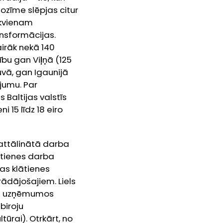
nozīme slēpjas citur
 ikvienam
ansformācijas.
vairāk nekā 140
ību gan Viļņā (125
uvā, gan Igaunijā
ājumu. Par
 Baltijas valstīs
 15 līdz 18 eiro
 attālinātā darba
lātienes darba
as klātienes
rādājošajiem. Liels
bāt uzņēmumos
biroju
ūrai). Otrkārt, no