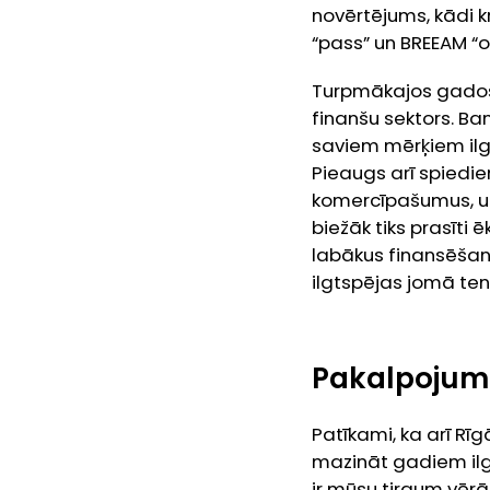
novērtējums, kādi kr
“pass” un BREEAM “o
Turpmākajos gados
finanšu sektors. Ban
saviem mērķiem ilg
Pieaugs arī spiedi
komercīpašumus, uzd
biežāk tiks prasīti
labākus finansēšan
ilgtspējas jomā ten
Pakalpojumu
Patīkami, ka arī Rī
mazināt gadiem ilgu
ir mūsu tirgum vēr