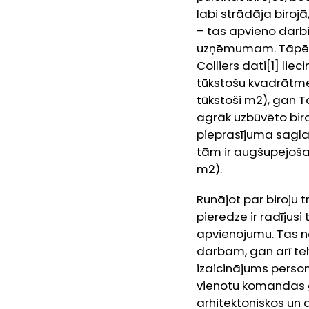
labi strādāja birojā
– tas apvieno darbi
uzņēmumam. Tāpēc bi
Colliers
dati
[1] lie
tūkstošu kvadrātmet
tūkstoši m
2
), gan T
agrāk uzbūvēto biro
pieprasījuma saglab
tām ir augšupejoša 
m
2
).
Runājot par biroju 
pieredze ir radījus
apvienojumu. Tas n
darbam, gan arī teh
izaicinājums perso
vienotu komandas g
arhitektoniskos un 