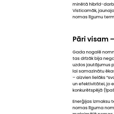
minētā hibrīd-darba
Visticamāk, jaunajo
nomas līgumu termi
Pāri visam –
Gada nogalē nomnie
tas drīzāk bija neg
uzdos jautājumus par
lai samazinātu ēkas
– aizvien lielāks 
un efektivitātei, j
konkurētspējā (īpaš
Enerģijas izmaksu 
nomas līguma nomas 