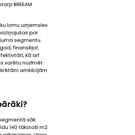
, starp BREEAM
āku lomu uzņemsies
paziņojušas par
pašuma segmentu.
gad, finansējot
ktivtāti, kā arī
tas varētu nozīmēt
konkrētām ambīcijām
pārāki?
jā segmentā sāk
ldu 140 tūkstoši m
2
s pārmaiņas. Viens