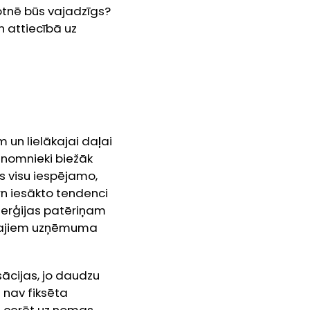
kotnē būs vajadzīgs?
n attiecībā uz
un lielākajai daļai
 nomnieki biežāk
is visu iespējamo,
rn iesākto tendenci
nerģijas patēriņam
irošajiem uzņēmuma
ācijas, jo daudzu
 nav fiksēta