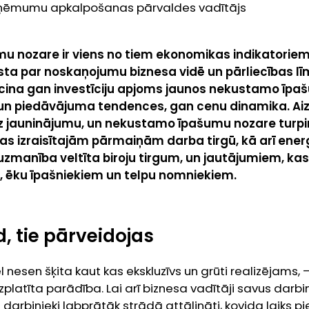
uzņēmumu apkalpošanas pārvaldes vadītājs
 nozare ir viens no tiem ekonomikas indikatoriem,
sta par noskaņojumu biznesa vidē un pārliecības l
liecina gan investīciju apjoms jaunos nekustamo īpa
n piedāvājuma tendences, gan cenu dinamika. Aizva
 jauninājumu, un nekustamo īpašumu nozare turpi
s izraisītajām pārmaiņām darba tirgū, kā arī en
uzmanība veltīta biroju tirgum, un jautājumiem, kas 
em, ēku īpašniekiem un telpu nomniekiem.
d, tie pārveidojas
esen šķita kaut kas ekskluzīvs un grūti realizējams, – 
latīta parādība. Lai arī biznesa vadītāji savus darb
t darbinieki labprātāk strādā attālināti,
kovida
laiks pie