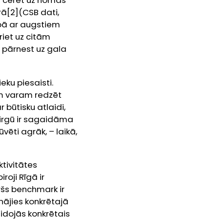
i cerēt uz nomas
rā
[2](CSB dati,
pā ar augstiem
iet uz citām
 pārnest uz gala
ku piesaisti.
im varam redzēt
būtisku atlaidi,
Tirgū ir sagaidāma
ēti agrāk, – laikā,
tivitātes
roji Rīgā ir
ršs
benchmark
ir
inājies konkrētajā
eidojās konkrētais