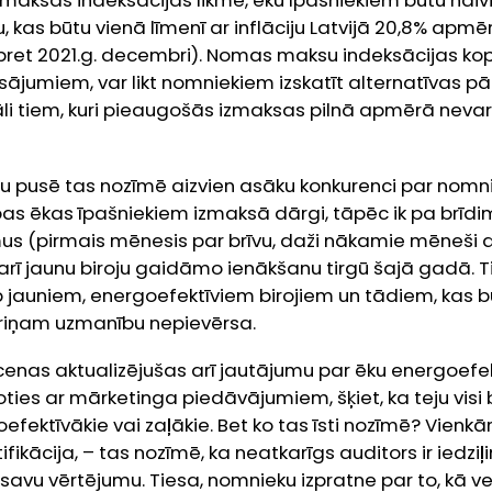
ksas indeksācijas likme, ēku īpašniekiem būtu naiv
as būtu vienā līmenī ar inflāciju Latvijā 20,8% apmē
pret 2021.g. decembri). Nomas maksu indeksācijas ko
jumiem, var likt nomniekiem izskatīt alternatīvas pār
āli tiem, kuri pieaugošās izmaksas pilnā apmērā nevar
u pusē tas nozīmē aizvien asāku konkurenci par nomnie
as ēkas īpašniekiem izmaksā dārgi, tāpēc ik pa brīd
s (pirmais mēnesis par brīvu, daži nākamie mēneši ar 
arī jaunu biroju gaidāmo ienākšanu tirgū šajā gadā. 
jauniem, energoefektīviem birojiem un tādiem, kas būv
riņam uzmanību nepievērsa.
cenas aktualizējušas arī jautājumu par ēku energoefek
ies ar mārketinga piedāvājumiem, šķiet, ka teju visi bi
fektīvākie vai zaļākie. Bet ko tas īsti nozīmē? Vienkā
ifikācija, – tas nozīmē, ka neatkarīgs auditors ir iedziļ
 savu vērtējumu. Tiesa, nomnieku izpratne par to, kā v