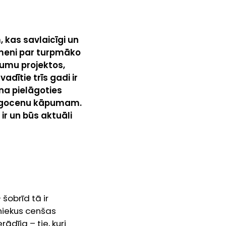
 kas savlaicīgi un
īmeni par turpmāko
šumu projektos,
dītie trīs gadi ir
na pielāgoties
ergocenu kāpumam.
ir un būs aktuāli
šobrīd tā ir
iniekus cenšas
rādīja – tie, kuri