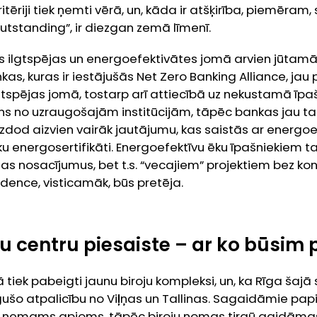
itēriji tiek ņemti vērā, un, kāda ir atšķirība, piemēram
utstanding”, ir diezgan zemā līmenī.
 ilgtspējas un energoefektivātes jomā arvien jūtam
kas, kuras ir iestājušās
Net Zero Banking Alliance,
jau 
tspējas jomā, tostarp arī attiecībā uz nekustamā ī
ens no uzraugošajām institūcijām, tāpēc bankas jau ta
od aizvien vairāk jautājumu, kas saistās ar energoefe
 ēku energosertifikāti. Energoefektīvu ēku īpašniekiem 
as nosacījumus, bet t.s. “vecajiem” projektiem bez 
dence, visticamāk, būs pretēja.
 centru piesaiste – ar ko būsim 
gā tiek pabeigti jaunu biroju kompleksi, un, ka Rīga ša
šo atpalicību no Viļņas un Tallinas. Sagaidāmie papi
ā ņemams apjoms, tāpēc biroju nomas tirgū gaidāma