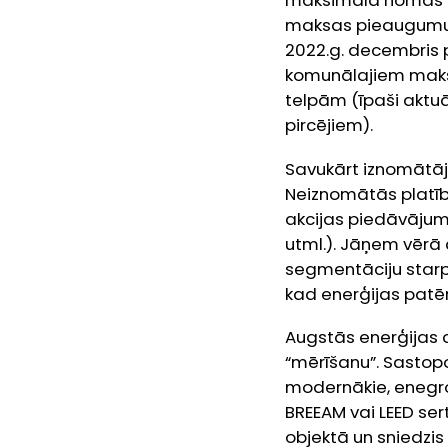
maksimālā nomas ma
maksas pieaugumu, k
2022.g. decembris 
komunālajiem maksā
telpām (īpaši aktu
pircējiem).
Savukārt iznomātāj
Neiznomātās platīb
akcijas piedāvājumu
utml.). Jāņem vērā 
segmentāciju starp 
kad enerģijas patē
Augstās enerģijas 
“mērīšanu”. Sastopot
modernākie, enegroe
BREEAM vai LEED sert
objektā un sniedzis