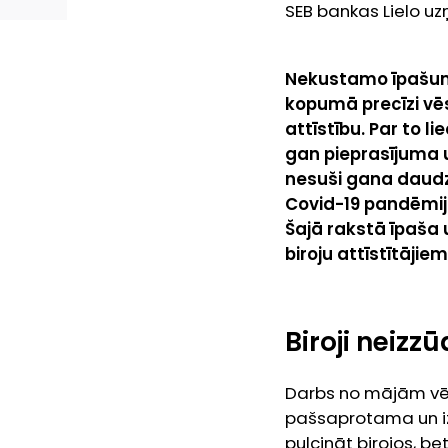
SEB bankas Lielo 
Nekustamo īpašumu
kopumā precīzi vē
attīstību. Par to 
gan pieprasījuma u
nesuši gana daudz
Covid-19
pandēmija
Šajā rakstā īpaša 
biroju attīstītāji
Biroji neizzū
Darbs no mājām vēl n
pašsaprotama un izp
pulcināt birojos, be