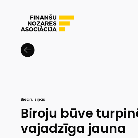
Biedru ziņas
Biroju būve turpin
vajadzīga jauna