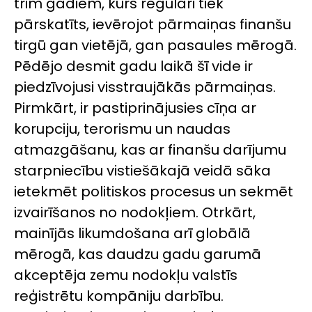
trim gadiem, kurš regulāri tiek
pārskatīts, ievērojot pārmaiņas finanšu
tirgū gan vietējā, gan pasaules mērogā.
Pēdējo desmit gadu laikā šī vide ir
piedzīvojusi visstraujākās pārmaiņas.
Pirmkārt, ir pastiprinājusies cīņa ar
korupciju, terorismu un naudas
atmazgāšanu, kas ar finanšu darījumu
starpniecību vistiešākajā veidā sāka
ietekmēt politiskos procesus un sekmēt
izvairīšanos no nodokļiem. Otrkārt,
mainījās likumdošana arī globālā
mērogā, kas daudzu gadu garumā
akceptēja zemu nodokļu valstīs
reģistrētu kompāniju darbību.