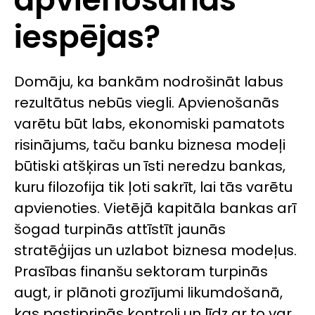
iespējas?
Domāju, ka bankām nodrošināt labus
rezultātus nebūs viegli. Apvienošanās
varētu būt labs, ekonomiski pamatots
risinājums, taču banku biznesa modeļi
būtiski atšķiras un īsti neredzu bankas,
kuru filozofija tik ļoti sakrīt, lai tās varētu
apvienoties. Vietējā kapitāla bankas arī
šogad turpinās attīstīt jaunās
stratēģijas un uzlabot biznesa modeļus.
Prasības finanšu sektoram turpinās
augt, ir plānoti grozījumi likumdošanā,
kas pastiprinās kontroli un līdz ar to var