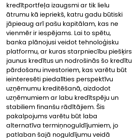
kredītportfeļa izaugsmi ar tik lielu
ātrumu kā iepriekš, katru gadu būtiski
jāpieaug arī pašu kapitālam, kas ne
vienmēr ir iespējams. Lai to spētu,
banka plānojusi veidot tehnoloģisku
platformu, ar kuras starpniecību piešķirs
jaunus kredītus un nodrošinās šo kredītu
pārdošanu investoriem, kas varētu būt
ieinteresēti piedalīties perspektīvu
uzņēmumu kreditēšanā, aizdodot
uzņēmumiem ar labu kredītspēju un
stabiliem finanšu rādītājiem. Šis
pakalpojums varētu būt laba
alternatīva termiņnoguldījumiem, jo
patlaban šajā noguldījumu veidā