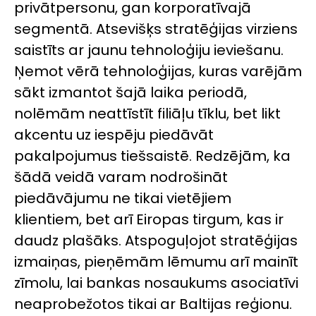
privātpersonu, gan korporatīvajā
segmentā. Atsevišķs stratēģijas virziens
saistīts ar jaunu tehnoloģiju ieviešanu.
Ņemot vērā tehnoloģijas, kuras varējām
sākt izmantot šajā laika periodā,
nolēmām neattīstīt filiāļu tīklu, bet likt
akcentu uz iespēju piedāvāt
pakalpojumus tiešsaistē. Redzējām, ka
šādā veidā varam nodrošināt
piedāvājumu ne tikai vietējiem
klientiem, bet arī Eiropas tirgum, kas ir
daudz plašāks. Atspoguļojot stratēģijas
izmaiņas, pieņēmām lēmumu arī mainīt
zīmolu, lai bankas nosaukums asociatīvi
neaprobežotos tikai ar Baltijas reģionu.