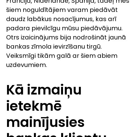
Francija, Nīderlande, Spānija, tādēļ mēs
šiem noguldītājiem varam piedāvāt
daudz labākus nosacījumus, kas arī
padara pievilcīgu mūsu piedāvājumu.
Otrs izaicinājums bija nodrošināt jaunā
bankas zīmola ievirzīšanu tirgū.
Veiksmīgi tikām galā ar šiem abiem
uzdevumiem.
Kā izmaiņu
ietekmē
mainījusies