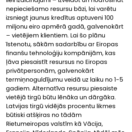
lieli izaicinājumi – izveidot un nodrošināt
nepieciešamo resursu bāzi, lai varētu
izsniegt jaunus kredītus aptuveni 100
miljonu eiro apmērā gadā, galvenokārt
– vietējiem klientiem. Lai šo plānu
īstenotu, sākām sadarbību ar Eiropas
finanšu tehnoloģiju kompānijām, kas
ļāva piesaistīt resursus no Eiropas
privātpersonām, galvenokārt
termiņnoguldījumu veidā uz laiku no 1-5
gadiem. Alternatīva resursu piesaiste
vietējā tirgū būtu lēnāka un dārgāka.
Latvijas tirgū vidējās procentu likmes
būtiski atšķiras no tādām
Rietumeiropas valstīm kā Vācija,