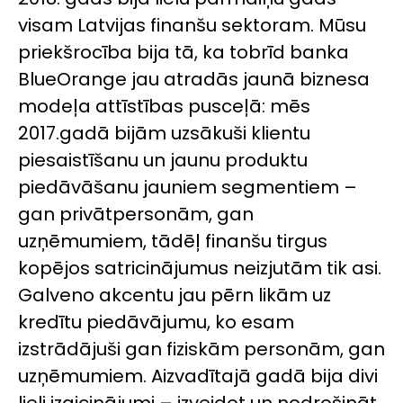
visam Latvijas finanšu sektoram. Mūsu
priekšrocība bija tā, ka tobrīd banka
BlueOrange jau atradās jaunā biznesa
modeļa attīstības pusceļā: mēs
2017.gadā bijām uzsākuši klientu
piesaistīšanu un jaunu produktu
piedāvāšanu jauniem segmentiem –
gan privātpersonām, gan
uzņēmumiem, tādēļ finanšu tirgus
kopējos satricinājumus neizjutām tik asi.
Galveno akcentu jau pērn likām uz
kredītu piedāvājumu, ko esam
izstrādājuši gan fiziskām personām, gan
uzņēmumiem. Aizvadītajā gadā bija divi