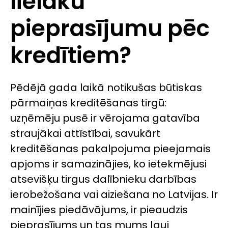
lielāku
pieprasījumu pēc
kredītiem?
Pēdējā gada laikā notikušas būtiskas
pārmaiņas kreditēšanas tirgū:
uzņēmēju pusē ir vērojama gatavība
straujākai attīstībai, savukārt
kreditēšanas pakalpojuma pieejamais
apjoms ir samazinājies, ko ietekmējusi
atsevišķu tirgus dalībnieku darbības
ierobežošana vai aiziešana no Latvijas. Ir
mainījies piedāvājums, ir pieaudzis
pieprasījums un tas mums ļauj