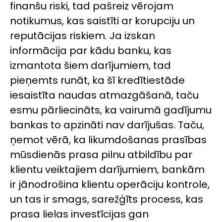
finanšu riski, tad pašreiz vērojam
notikumus, kas saistīti ar korupciju un
reputācijas riskiem. Ja izskan
informācija par kādu banku, kas
izmantota šiem darījumiem, tad
pieņemts runāt, ka šī kredītiestāde
iesaistīta naudas atmazgāšanā, taču
esmu pārliecināts, ka vairumā gadījumu
bankas to apzināti nav darījušas. Taču,
ņemot vērā, ka likumdošanas prasības
mūsdienās prasa pilnu atbildību par
klientu veiktajiem darījumiem, bankām
ir jānodrošina klientu operāciju kontrole,
un tas ir smags, sarežģīts process, kas
prasa lielas investīcijas gan