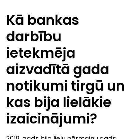
Kā bankas
darbību
ietekmēja
aizvadītā gada
notikumi tirgū un
kas bija lielākie
izaicinājumi?
2018. gads bija lielu pārmaiņu gads