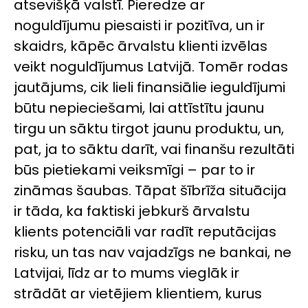
atsevišķā valstī. Pieredze ar
noguldījumu piesaisti ir pozitīva, un ir
skaidrs, kāpēc ārvalstu klienti izvēlas
veikt noguldījumus Latvijā. Tomēr rodas
jautājums, cik lieli finansiālie ieguldījumi
būtu nepieciešami, lai attīstītu jaunu
tirgu un sāktu tirgot jaunu produktu, un,
pat, ja to sāktu darīt, vai finanšu rezultāti
būs pietiekami veiksmīgi – par to ir
zināmas šaubas. Tāpat šībrīža situācija
ir tāda, ka faktiski jebkurš ārvalstu
klients potenciāli var radīt reputācijas
risku, un tas nav vajadzīgs ne bankai, ne
Latvijai, līdz ar to mums vieglāk ir
strādāt ar vietējiem klientiem, kurus