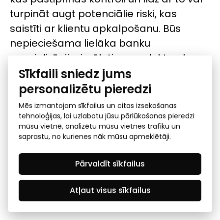
turpināt augt potenciālie riski, kas
saistīti ar klientu apkalpošanu. Būs
nepieciešama lielāka banku
specializācija, izvēloties produktus, kas
Sīkfaili sniedz jums
rada zemākus riskus. Var domāt, ka pie
šo jautājumu īstenošanas tiks strādāts
personalizētu pieredzi
aktīvāk, jo banku īpašniekiem ar vietējo
Mēs izmantojam sīkfailus un citas izsekošanas
kapitālu ir pamatota interese turpināt
tehnoloģijas, lai uzlabotu jūsu pārlūkošanas pieredzi
mūsu vietnē, analizētu mūsu vietnes trafiku un
darbu Latvijā. Laiks ir ļoti ierobežots un
saprastu, no kurienes nāk mūsu apmeklētāji.
bankām ir jāpielāgojas visām
prasībām. Tas, protams, vai un kādā
Pārvaldīt sīkfailus
veidā bankas ir gatavas to darīt,
atkarīgs no katras bankas. Tādēļ nav
Atļaut visus sīkfailus
un nebūs viegli.