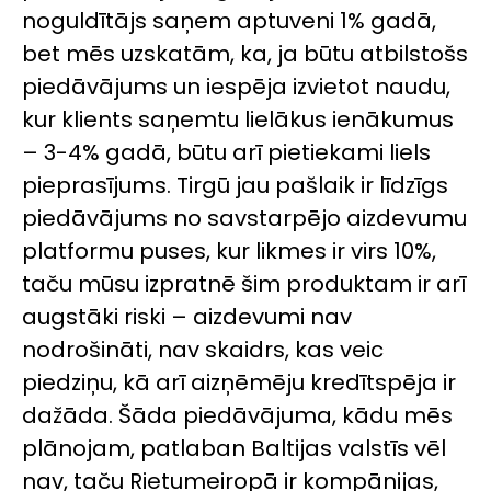
noguldītājs saņem aptuveni 1% gadā,
bet mēs uzskatām, ka, ja būtu atbilstošs
piedāvājums un iespēja izvietot naudu,
kur klients saņemtu lielākus ienākumus
– 3-4% gadā, būtu arī pietiekami liels
pieprasījums. Tirgū jau pašlaik ir līdzīgs
piedāvājums no savstarpējo aizdevumu
platformu puses, kur likmes ir virs 10%,
taču mūsu izpratnē šim produktam ir arī
augstāki riski – aizdevumi nav
nodrošināti, nav skaidrs, kas veic
piedziņu, kā arī aizņēmēju kredītspēja ir
dažāda. Šāda piedāvājuma, kādu mēs
plānojam, patlaban Baltijas valstīs vēl
nav, taču Rietumeiropā ir kompānijas,