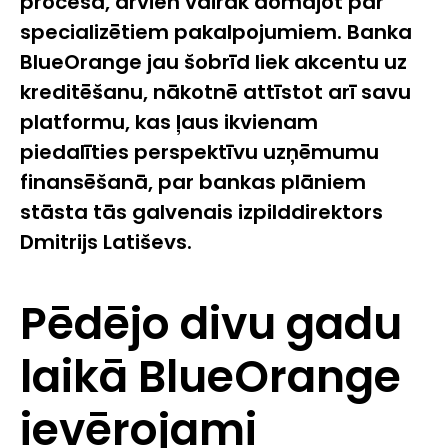
procesā, arvien vairāk domājot par
specializētiem pakalpojumiem. Banka
BlueOrange jau šobrīd liek akcentu uz
kreditēšanu, nākotnē attīstot arī savu
platformu, kas ļaus ikvienam
piedalīties perspektīvu uzņēmumu
finansēšanā, par bankas plāniem
stāsta tās galvenais izpilddirektors
Dmitrijs Latiševs.
Pēdējo divu gadu
laikā BlueOrange
ievērojami