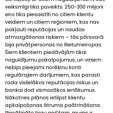
veiksmīgi tika paveikts: 250-300 miljoni
eiro tika piesaistīti no citiem klientu
veidiem un citiem reģioniem, kas nav
pakļauti reputācijas un naudas
atmazgāšanas riskiem – tās pārsvarā
bija privātpersonas no Rietumeiropas.
Šiem klientiem piedāvājām tikai
noguldījumu pakalpojumus, un viņiem
nebija pieejami norēķinu konti
regulārajiem darījumiem, kas parasti
rada vislielākos reputācijas riskus un
bankai dod vismazākos ienākumus.
Nākotnes plānos ietilpst klientu
apkalpošanas ātruma paātrināšana.
Piesātināto tirgu nejūtam, mums ir