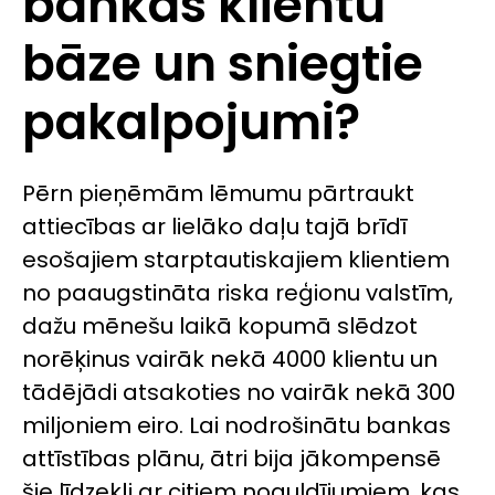
bankas klientu
bāze un sniegtie
pakalpojumi?
Pērn pieņēmām lēmumu pārtraukt
attiecības ar lielāko daļu tajā brīdī
esošajiem starptautiskajiem klientiem
no paaugstināta riska reģionu valstīm,
dažu mēnešu laikā kopumā slēdzot
norēķinus vairāk nekā 4000 klientu un
tādējādi atsakoties no vairāk nekā 300
miljoniem eiro. Lai nodrošinātu bankas
attīstības plānu, ātri bija jākompensē
šie līdzekļi ar citiem noguldījumiem, kas