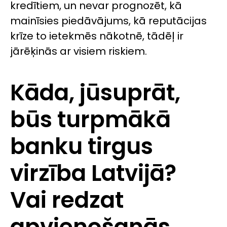
kredītiem, un nevar prognozēt, kā
mainīsies piedāvājums, kā reputācijas
krīze to ietekmēs nākotnē, tādēļ ir
jārēķinās ar visiem riskiem.
Kāda, jūsuprāt,
būs turpmākā
banku tirgus
virzība Latvijā?
Vai redzat
apvienošanās