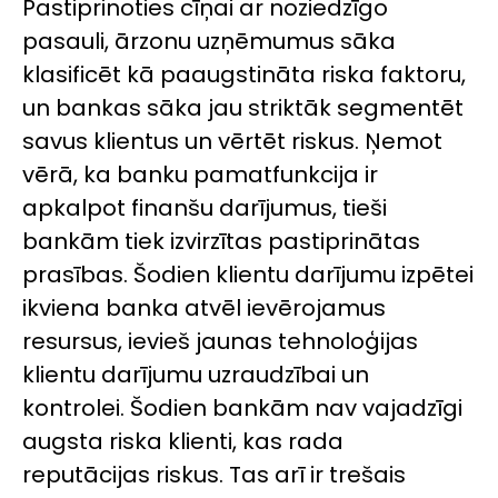
Pastiprinoties cīņai ar noziedzīgo
pasauli, ārzonu uzņēmumus sāka
klasificēt kā paaugstināta riska faktoru,
un bankas sāka jau striktāk segmentēt
savus klientus un vērtēt riskus. Ņemot
vērā, ka banku pamatfunkcija ir
apkalpot finanšu darījumus, tieši
bankām tiek izvirzītas pastiprinātas
prasības. Šodien klientu darījumu izpētei
ikviena banka atvēl ievērojamus
resursus, ievieš jaunas tehnoloģijas
klientu darījumu uzraudzībai un
kontrolei. Šodien bankām nav vajadzīgi
augsta riska klienti, kas rada
reputācijas riskus. Tas arī ir trešais