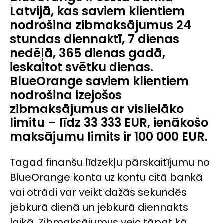
Latvijā, kas saviem klientiem
nodrošina zibmaksājumus 24
stundas diennaktī, 7 dienas
nedēļā, 365 dienas gadā,
ieskaitot svētku dienas.
BlueOrange saviem klientiem
nodrošina izejošos
zibmaksājumus ar vislielāko
limitu – līdz 33 333 EUR, ienākošo
maksājumu limits ir 100 000 EUR.
Tagad finanšu līdzekļu pārskaitījumu no
BlueOrange konta uz kontu citā bankā
vai otrādi var veikt dažās sekundēs
jebkurā dienā un jebkurā diennakts
laikā. Zibmaksājumus veic tāpat kā