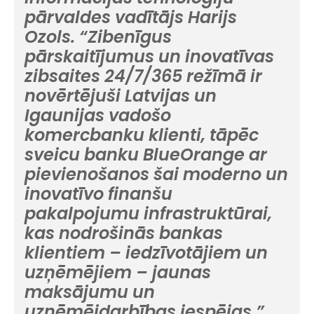
pārvaldes vadītājs Harijs
Ozols. “Zibenīgus
pārskaitījumus un inovatīvas
zibsaites 24/7/365 režīmā ir
novērtējuši Latvijas un
Igaunijas vadošo
komercbanku klienti, tāpēc
sveicu banku BlueOrange ar
pievienošanos šai moderno un
inovatīvo finanšu
pakalpojumu infrastruktūrai,
kas nodrošinās bankas
klientiem – iedzīvotājiem un
uzņēmējiem – jaunas
maksājumu un
uzņēmējdarbības iespējas,”