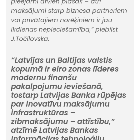
pieejami arvien plašāk – ātri
maksājumi starp biznesa partneriem
vai privātajiem norēķiniem ir jau
ikdienas nepieciešamība,” piebilst
J.Točilovska.
“Latvijas un Baltijas valstis
kopumā ir eiro zonas līderes
modernu finanšu
pakalpojumu ieviešanā,
tostarp Latvijas Banka rūpējas
par inovatīvu maksājumu
infrastruktūras –
zibmaksājumu – attīstību,”
atzīmē Latvijas Bankas
Informācijas tehnoloģiju