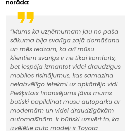
norāda:
“Mums ka uzņēmumam jau no paša
sākuma bija svarīga zaļā domāšana
un mēs redzam, ka arī mūsu
klientiem svarīgs ir ne tikai komforts,
bet iespēja izmantot videi draudzīgus
mobilos risinājumus, kas samazina
nelabvēlīgo ietekmi uz apkārtējo vidi.
Piešķirtais finansējums ļāvis mums
būtiski papildināt mūsu autoparku ar
modernām un videi draudzīgākām
automašīnām. Ir būtiski uzsvērt to, ka
izvēlētie auto modeļi ir Toyota