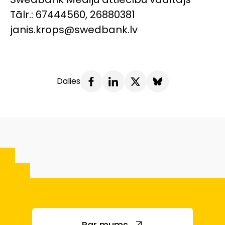
Tālr.: 67444560, 26880381
janis.krops@swedbank.lv
Dalies
Par mums