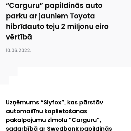
“Carguru” papildinās auto
parku ar jauniem Toyota
hibrīdauto teju 2 miljonu eiro
vērtībā
10.06.2022.
Uzņēmums “Slyfox”, kas pārstāv
automašīnu koplietošanas
pakalpojumu zīmolu “Carguru”,
sadarbībā ar Swedbank papildinās