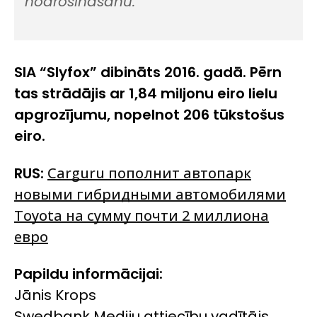
nodrošināšanu.
SIA “Slyfox” dibināts 2016. gadā. Pērn
tas strādājis ar 1,84 miljonu eiro lielu
apgrozījumu, nopelnot 206 tūkstošus
eiro.
RUS:
Carguru пополнит автопарк
новыми гибридными автомобилями
Toyota на сумму почти 2 миллиона
евро
Papildu informācijai:
Jānis Krops
Swedbank Mediju attiecību vadītājs