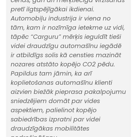
cenas, gan arī mērķtiecīga virzīšanās
pretī ilgtspējīgākai ikdienai.
Automobiļu industrija ir viena no
tām, kam ir nozīmīga ietekme uz vidi,
tāpēc “Carguru” mērķis ieguldīt tieši
videi draudzīgu automašīnu iegādē
ir atbildīgs solis kā censties mazināt
nozares atstāto kopējo CO2 pēdu.
Papildus tam jāmin, ka arī
koplietošanas automašīnu klienti
aizvien biežāk pieprasa pakalpojumu
sniedzējiem domāt par vides
aspektiem, palielinot kopējo
sabiedrības izpratni par videi
draudzīgākas mobilitātes