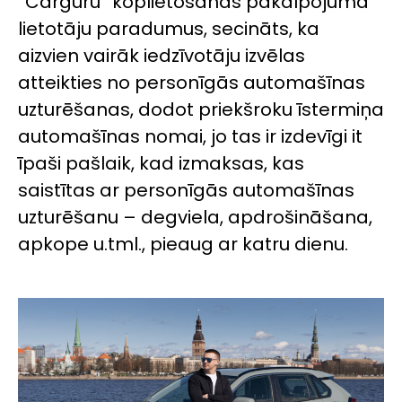
“Carguru” koplietošanas pakalpojuma
lietotāju paradumus, secināts, ka
aizvien vairāk iedzīvotāju izvēlas
atteikties no personīgās automašīnas
uzturēšanas, dodot priekšroku īstermiņa
automašīnas nomai, jo tas ir izdevīgi it
īpaši pašlaik, kad izmaksas, kas
saistītas ar personīgās automašīnas
uzturēšanu – degviela, apdrošināšana,
apkope u.tml., pieaug ar katru dienu.