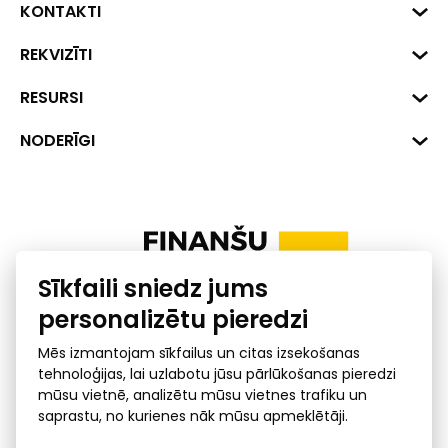
KONTAKTI
Biznesa centrs "VERDE" Roberta
REKVIZĪTI
Hirša iela 1a (218.kab.), Rīga, LV-
1045
Reģ. Nr. 40008002175
RESURSI
+371 287 18175
Banka: SEB Banka
Dati
NODERĪGI
info@financelatvia.eu
Kods: UNLALV2X
Materiāli
Līzings
Konta Nr. LV48UNLA0001000700732
Interaktīvie dati
Pensiju 2. līmenis
Uzņēmumu kredītspējas kalkulators
Finanšu pratība
Sīkfaili sniedz jums
Ombuds
personalizētu pieredzi
Mēs izmantojam sīkfailus un citas izsekošanas
tehnoloģijas, lai uzlabotu jūsu pārlūkošanas pieredzi
mūsu vietnē, analizētu mūsu vietnes trafiku un
saprastu, no kurienes nāk mūsu apmeklētāji.