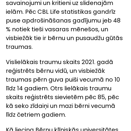
savainojumi un kritieni uz slidenajām
ielām. Pēc CBL Life statistikas gandrīz
puse apdrošināšanas gadījumu jeb 48
% notiek tieši vasaras mēnešos, un
visbiežāk tie ir bērnu un pusaudžu gūtās
traumas.
Vislielākais traumu skaits 2021. gadā
reģistrēts bērnu vidū, un visbiežāk
traumas pērn guva puiši vecumā no 10
līdz 14 gadiem. Otrs lielākais traumu
skaits reģistrēts sievietēm pēc 85, pēc
kā seko zīdaiņi un mazi bērni vecumā
līdz četriem gadiem.
Kā liecina Bērnu klīniskās universitātes