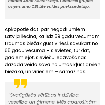
norāda Anna Fišere-Kaļķe, Citadeles grupas
uzņēmuma CBL Life valdes priekšsēdētāja.
Apkopotie dati par negadījumiem
Latvijā liecina, ka līdz 59 gadu vecumam
traumas biežāk gūst vīrieši, savukārt no
65 gadu vecuma – sievietes, turklāt,
gadiem ejot, sieviešu iedzīvošanās
dažāda veida savainojumos kļūst arvien
biežāka, un vīriešiem – samazinās.
“Svarīgākās vērtības ir dzīvība,
veselība un ģimene. Mēs apdrošinām