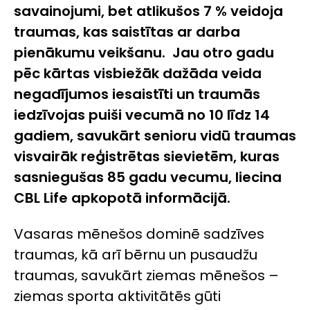
savainojumi, bet atlikušos 7 % veidoja
traumas, kas saistītas ar darba
pienākumu veikšanu.
Jau otro gadu
pēc kārtas visbiežāk dažāda veida
negadījumos iesaistīti un traumās
iedzīvojas puiši vecumā no 10 līdz 14
gadiem, savukārt senioru vidū traumas
visvairāk reģistrētas sievietēm, kuras
sasniegušas 85 gadu vecumu, liecina
CBL Life apkopotā informācijā.
Vasaras mēnešos dominē sadzīves
traumas, kā arī bērnu un pusaudžu
traumas, savukārt ziemas mēnešos –
ziemas sporta aktivitātēs gūti