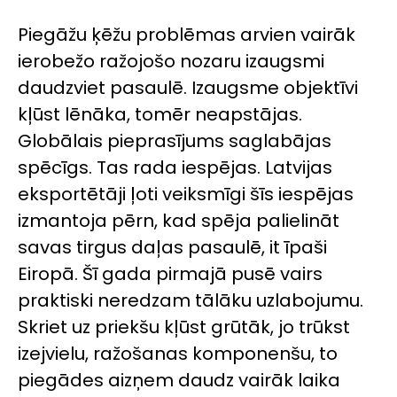
Piegāžu ķēžu problēmas arvien vairāk
ierobežo ražojošo nozaru izaugsmi
daudzviet pasaulē. Izaugsme objektīvi
kļūst lēnāka, tomēr neapstājas.
Globālais pieprasījums saglabājas
spēcīgs. Tas rada iespējas. Latvijas
eksportētāji ļoti veiksmīgi šīs iespējas
izmantoja pērn, kad spēja palielināt
savas tirgus daļas pasaulē, it īpaši
Eiropā. Šī gada pirmajā pusē vairs
praktiski neredzam tālāku uzlabojumu.
Skriet uz priekšu kļūst grūtāk, jo trūkst
izejvielu, ražošanas komponenšu, to
piegādes aizņem daudz vairāk laika