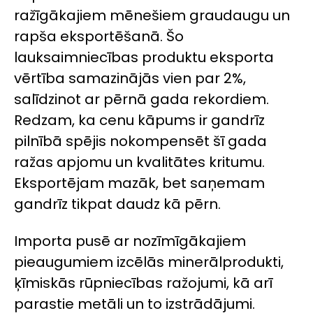
ražīgākajiem mēnešiem graudaugu un
rapša eksportēšanā. Šo
lauksaimniecības produktu eksporta
vērtība samazinājās vien par 2%,
salīdzinot ar pērnā gada rekordiem.
Redzam, ka cenu kāpums ir gandrīz
pilnībā spējis nokompensēt šī gada
ražas apjomu un kvalitātes kritumu.
Eksportējam mazāk, bet saņemam
gandrīz tikpat daudz kā pērn.
Importa pusē ar nozīmīgākajiem
pieaugumiem izcēlās minerālprodukti,
ķīmiskās rūpniecības ražojumi, kā arī
parastie metāli un to izstrādājumi.