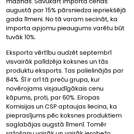
mazinās. Savukārt importa cenas
augustā par 15% pārsniedza iepriekšējā
gada līmeni. No tā varam secināt, ka
importa apjomu pieaugums varētu būt
tuvāk 10%.
Eksporta vērtību audzēt septembrī
visvairāk palīdzēja koksnes un tās
produktu eksports. Tas palielinājās par
84%. Šī ir arī tā preču grupa, kur
novērojams visjaudīgākais cenu
kāpums, proti, par 60%. Eiropas
Komisijas un CSP aptaujas liecina, ka
pieprasījums pēc koksnes produktiem
saglabājas augstā līmenī. Tomēr
ražošanu vairāk un vairāk ierobežo