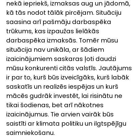
nekā iepriekš, izmaksas aug un jādomā,
kā tās nodot tālāk pircējam. Situāciju
saasina arī pašmāju darbaspēka
trūkums, kas izpaužas lielākās
darbaspēka izmaksās. Tomēr mūsu
situācija nav unikāla, ar šādiem
izaicinājumiem saskaras ļoti daudzi
mūsu konkurenti citās valstīs. Jautājums
ir par to, kurš būs izveicīgāks, kurš labāk
saskatīs un realizēs iespējas un kurš
mācēs gudrāk investēt, lai risinātu ne
tikai šodienas, bet arī nākotnes
izaicinājumus. Tie arvien vairāk būs
saistīti ar klimata politiku un ilgtspējīgu
saimniekošanu.