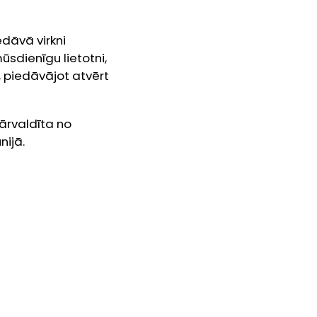
dāvā virkni
sdienīgu lietotni,
, piedāvājot atvērt
pārvaldīta no
nijā.