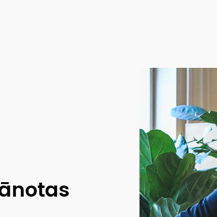
lānotas