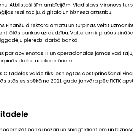
anu. Atbilstoši šīm ambīcijām, Vladislavs Mironovs tur
ģijas realizāciju, digitālo un biznesa attīstību.
ms Finanšu direktora amatu un turpinās veltīt uzmanī
 Centrālās bankas uzraudzību. Valteram ir plašas zinā
ilggadēju pieredzi darbā bankā.
ūs par apvienotās IT un operacionālās jomas vadītāju
urpinās darbu ar akcionāriem.
Citadeles valdē tiks iesniegtas apstiprināšanai Fina
n tās stāsies spēkā no 2021. gada janvāra pēc FKTK ap
itadele
 modernizēt banku nozari un sniegt klientiem un biznes