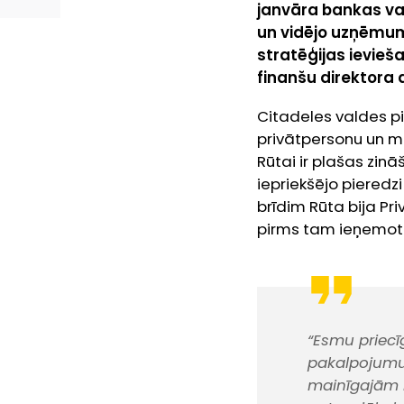
janvāra bankas val
un vidējo uzņēmum
stratēģijas ievieša
finanšu direktora
Citadeles valdes pi
privātpersonu un m
Rūtai ir plašas zinā
iepriekšējo pieredz
brīdim Rūta bija P
pirms tam ieņemot 
“Esmu priecī
pakalpojumus
mainīgajām k