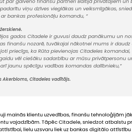
ūt par galveno finanšu partneri Baltijā privātajiem un
i padarītu viņu dzīves vieglākas un veiksmīgākas, sniedz
 ar bankas profesionāļu komandu, ”
žerskienė.
ējos gados Citadele ir guvusi daudz panākumu un nos
jas finanšu nozarē, tuvākajai nākotnei mums ir daudz
ļoti priecīgs, ka Rūta pievienojas Citadeles komandai,
gaidu vēl ciešāku sadarbību ar mūsu privātpersonu 
ā arī jaunu spēcīgu vadības komandas dalībnieku,”
 Akerbloms, Citadeles vadītājs.
uji mainās klientu uzvedības, finanšu tehnoloģijām jāk
entu vajadzībām. Tāpēc Citadele, sniedzot atbalstu pr
attīstībai, lielu uzsvaru liek uz bankas digitālo attīstīb