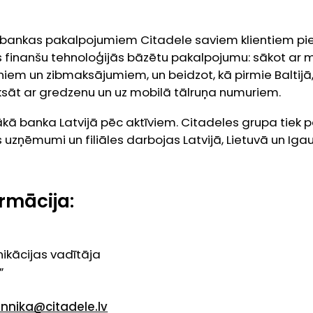
m bankas pakalpojumiem Citadele saviem klientiem pie
finanšu tehnoloģijās bāzētu pakalpojumu: sākot ar mū
iem un zibmaksājumiem, un beidzot, kā pirmie Baltijā
aksāt ar gredzenu un uz mobilā tālruņa numuriem.
elākā banka Latvijā pēc aktīviem. Citadeles grupa tiek 
 uzņēmumi un filiāles darbojas Latvijā, Lietuvā un Igau
rmācija:
ikācijas vadītāja
”
ennika@citadele.lv