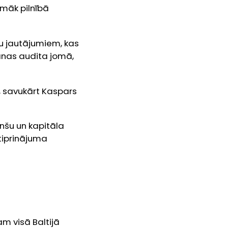
pmāk pilnībā
bu jautājumiem, kas
šanas audita jomā,
, savukārt Kaspars
nšu un kapitāla
stiprinājuma
am visā Baltijā