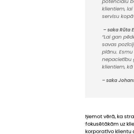
potenciālu b
klientiem, la
servisu kopā
– saka Rūta E
“Lai gan pēd
savas pozīci
plānu. Esmu 
nepacietību 
klientiem, k
– saka Johans
Ņemot vērā, ka stra
fokusētākām uz kli
korporatīvo klientu 