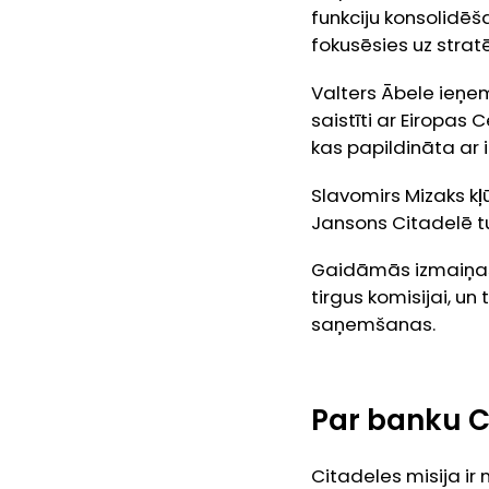
funkciju konsolidēš
fokusēsies uz stratē
Valters Ābele ieņe
saistīti ar Eiropas
kas papildināta ar 
Slavomirs Mizaks kļ
Jansons Citadelē t
Gaidāmās izmaiņas 
tirgus komisijai, u
saņemšanas.
Par banku C
Citadeles misija ir