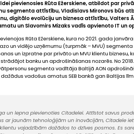
dei pievienosies Rūta Ežerskiene, atbildot par pri
u segmenta attīstību, Vladislavs Mironovs būs atb
nu, digitālo evolūciju un biznesa attīstību, Valters
 amatu un Slavomirs Mizaks vadīs apvienoto IT un o
evienojas Rūta Ežerskiene, kura no 2021. gada janvār
azo un vidējo uzņēmumu (turpmāk – MVU) segmenta a
šanas un izpratne par privāto un MVU klientu biznesu, k
i strādājot banku un apdrošināšanas nozarēs. No 2018.
rivātpersonu segmenta vadītāja Baltijā AON apdrošin
dažādus vadošus amatus SEB bankā gan Baltijas līmen
ga un lepna pievienoties Citadelei. Attīstot savus pro
 ar jaunām tehnoloģijām un inovācijām, Citadele iet
lientu vajadzībām dažādos to dzīves posmos. Es sare