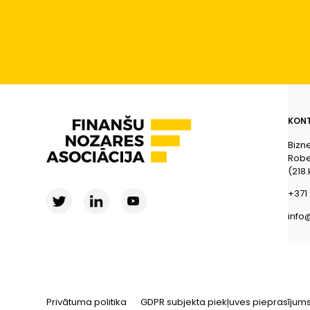
KONT
Bizn
Rober
(218.
+371 
info
Privātuma politika
GDPR subjekta piekļuves pieprasījum