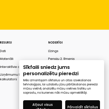
RESURSI
NODERĪGI
Dati
Līzings
Materiāli
Pensiju 2. līmenis
Sīkfaili sniedz jums
Interaktīvie dati
Finanšu pratība
personalizētu pieredzi
Uzņēmumu kredītspējas
Ombuds
kalkulators
Mēs izmantojam sīkfailus un citas izsekošanas
tehnoloģijas, lai uzlabotu jūsu pārlūkošanas pieredzi
mūsu vietnē, analizētu mūsu vietnes trafiku un
saprastu, no kurienes nāk mūsu apmeklētāji.
Atļaut visus
Pārvaldīt sīkfailus