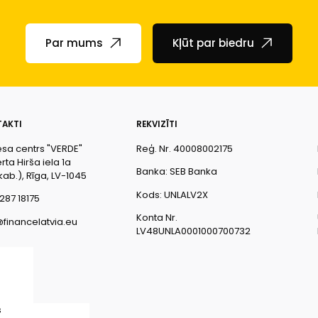
Par mums
Kļūt par biedru
AKTI
REKVIZĪTI
esa centrs "VERDE"
Reģ. Nr. 40008002175
ta Hirša iela 1a
Banka: SEB Banka
kab.), Rīga, LV-1045
Kods: UNLALV2X
287 18175
Konta Nr.
@financelatvia.eu
LV48UNLA0001000700732
s