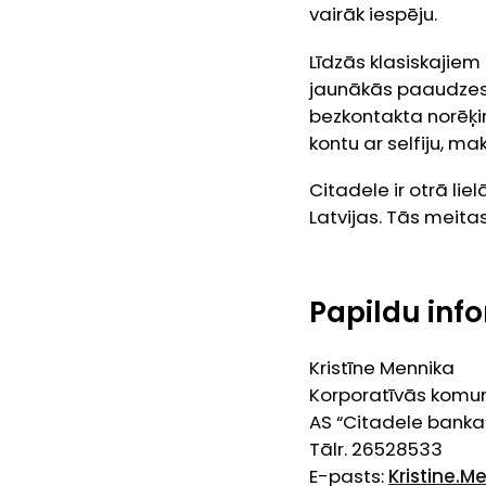
vairāk iespēju.
Līdzās klasiskajie
jaunākās paaudzes 
bezkontakta norēķin
kontu ar selfiju, m
Citadele ir otrā li
Latvijas. Tās meitas
Papildu info
Kristīne Mennika
Korporatīvās komun
AS “Citadele banka
Tālr. 26528533
E-pasts:
Kristine.M