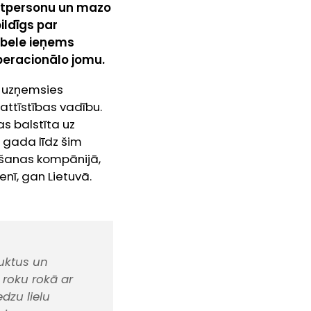
vātpersonu un mazo
ildīgs par
 Ābele ieņems
peracionālo jomu.
a uzņemsies
ttīstības vadību.
as balstīta uz
 gada līdz šim
āšanas kompānijā,
ī, gan Lietuvā.
duktus un
 roku rokā ar
dzu lielu