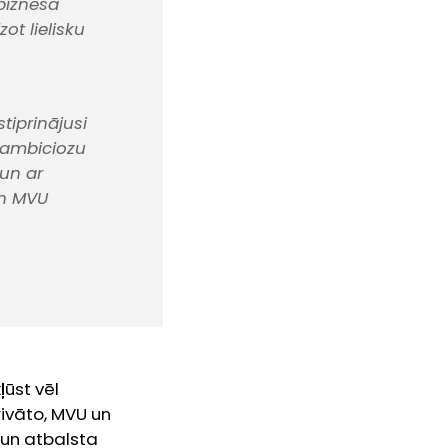
 biznesa
ot lielisku
tiprinājusi
 ambiciozu
 un ar
un MVU
ļūst vēl
ivāto, MVU un
u un atbalsta