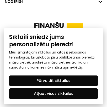
Dati
NODERĪGI
info@financelatvia.eu
Kods: UNLALV2X
Materiāli
Līzings
Konta Nr. LV48UNLA0001000700732
Interaktīvie dati
Pensiju 2. līmenis
Uzņēmumu kredītspējas kalkulators
Finanšu pratība
Sīkfaili sniedz jums
Ombuds
personalizētu pieredzi
Mēs izmantojam sīkfailus un citas izsekošanas
tehnoloģijas, lai uzlabotu jūsu pārlūkošanas pieredzi
mūsu vietnē, analizētu mūsu vietnes trafiku un
saprastu, no kurienes nāk mūsu apmeklētāji.
Privātuma politika
GDPR subjekta piekļuves
Pārvaldīt sīkfailus
pieprasījums
© 2026 Latvijas Finanšu nozares asociācija - visas tiesības
rezervētas
Atļaut visus sīkfailus
Created by Mediapark