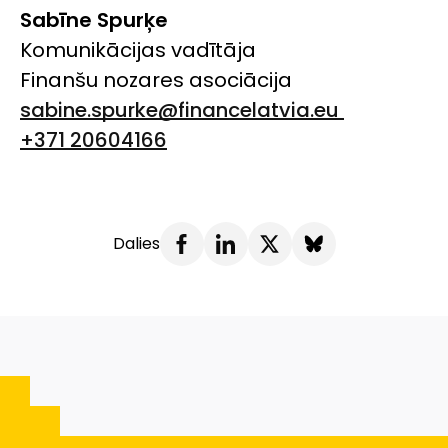
Sabīne Spurķe
Komunikācijas vadītāja
Finanšu nozares asociācija
sabine.spurke@financelatvia.eu
+371 20604166
Dalies