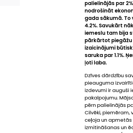
palielinājās par 2
nodrošināt ekono
gada sākumā. To v
4.2%. Savukārt nā
iemeslu tam bija 
pārkārtot piegāžu 
izaicinājumi būtis
saruka par 1.1%. 
ļoti laba.
Dzīves dārdzību sav
pieauguma izvairīti
izdevumi ir auguši 
pakalpojumu. Mājsaim
pērn palielinājās 
Cilvēki, piemēram, 
ceļoja un apmetās 
izmitināšanas un ē