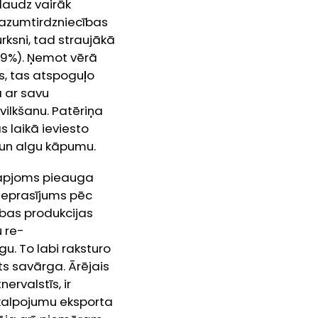
daudz vairāk
Mazumtirdzniecības
rksni, tad straujākā
.9%). Ņemot vērā
s, tas atspoguļo
a ar savu
ilkšanu. Patēriņa
 laikā ieviesto
 un algu kāpumu.
 apjoms pieauga
pieprasījums pēc
ības produkcijas
u re-
rgu. To labi raksturo
ts savārga. Ārējais
ervalstīs, ir
kalpojumu eksporta