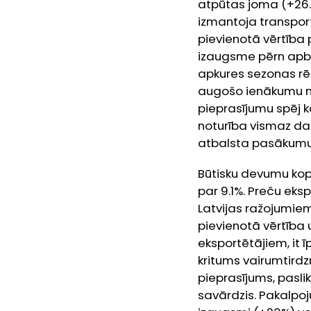
atpūtas joma (+26.6
izmantoja transpor
pievienotā vērtība p
izaugsme pērn apbr
apkures sezonas rē
augošo ienākumu ne
pieprasījumu spēj 
noturība vismaz daļ
atbalsta pasākumu 
Būtisku devumu kop
par 9.1%. Preču eks
Latvijas ražojumie
pievienotā vērtība 
eksportētājiem, it īp
kritums vairumtirdz
pieprasījums, paslik
savārdzis. Pakalpo