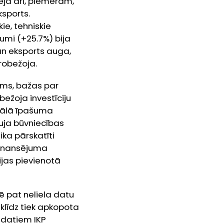
ja arī, piemēram,
sports.
ie, tehniskie
umi (+25.7%) bija
n eksports auga,
robežoja.
ums, bažas par
ežoja investīciju
ktuālā īpašuma
auja būvniecības
ka pārskatīti
S finansējuma
ijas pievienotā
mē pat neliela datu
klīdz tiek apkopota
 datiem IKP