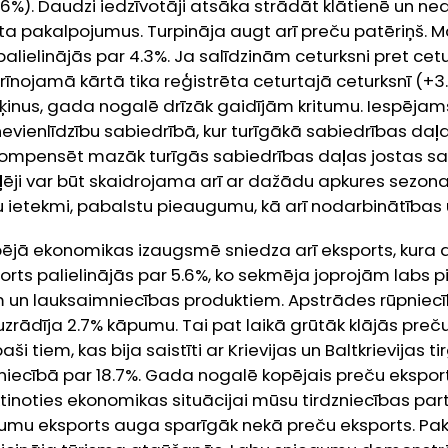
%). Daudzi iedzīvotāji atsāka strādāt klātienē un ne
ta pakalpojumus. Turpināja augt arī preču patēriņš. 
alielinājās par 4.3%. Ja salīdzinām ceturksni pret cetu
īnojamā kārtā tika reģistrēta ceturtajā ceturksnī (+3
ķinus, gada nogalē drīzāk gaidījām kritumu. Iespējam
vienlīdzību sabiedrībā, kur turīgākā sabiedrības daļ
kompensēt mazāk turīgās sabiedrības daļas jostas sav
ēji var būt skaidrojama arī ar dažādu apkures sezonas
ietekmi, pabalstu pieaugumu, kā arī nodarbinātības
ējā ekonomikas izaugsmē sniedza arī eksports, kura
ports palielinājās par 5.6%, ko sekmēja joprojām labs 
m un lauksaimniecības produktiem. Apstrādes rūpniec
uzrādīja 2.7% kāpumu. Tai pat laikā grūtāk klājās preč
aši tiem, kas bija saistīti ar Krievijas un Baltkrievijas ti
niecībā par 18.7%. Gada nogalē kopējais preču ekspor
tinoties ekonomikas situācijai mūsu tirdzniecības partn
jumu eksports auga sparīgāk nekā preču eksports. Pa