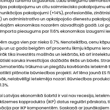
icināja tūrisma atgūšanās. Labu sniegumu demonstrē
ijas pakalpojumu un citu saimniecisko pakalpojumu ek
unikācijas pakalpojumi (+14%), profesionālie, zinātnisk
) un administratīvo un apkalpojošo dienestu pakalpoj
ošajām ekonomikas nozarēm aizvadītajā gadā. Lai ga
 Importa pieaugums par 11.6% ekonomikas izaugsmi ie
pērn auga vien par nieka 0.7%. Nenoteiktība, cenu kāp
iju un uz gada beigām arī procentu likmju kāpums ierob
airāk tika investēts mašīnās un iekārtās, kā arī intele
ūtiski saruka investīcijas dažādās ēkās un būvēs. Str
vmateriālu trūkuma un piegāžu kavēšanās ietekmē ti
 atlikti plānotie būvniecības projekti. Arī lēna jaunā E
āk, nelabvēlīgi ietekmēja nozari. Būvniecības produkc
1.3%.
ai Latvijas ekonomikā šobrīd ir vai nav recesija, ietek
kšzemes kopprodukta (IKP) datus regulāri pārskata, ti
mācija par IKP komponentēm. Saskaņā ar jaunākajiem