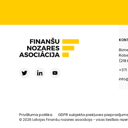
KONT
Bizn
Rober
(218.
+371 
info
Privātuma politika
GDPR subjekta piekļuves pieprasījum
© 2026 Latvijas Finanšu nozares asociācija - visas tiesības reze