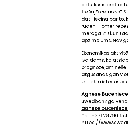
ceturksnis pret cet
trešajā ceturksnī. S
dati liecina par to,
rudenī. Tomēr reces
mēroga krīzi, un tā
apzīmējums. Nav g
Ekonomikas aktivit
Gaidāms, ka atslāb
prognozējam neliel
atgūšanās gan vietē
projektu īstenošan
Agnese Buceniec
Swedbank galvenās 
agnese.buceniec
Tel.: +371 28796654
https://www.swe