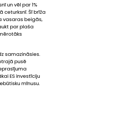
nī un vēl par 1%
 ceturksnī. Šī brīža
da vasaras beigās,
saukt par plaša
emērotāks
dz samazināsies.
otrajā pusē
ieprasījuma
ai ES investīciju
ebūtisku mīnusu.