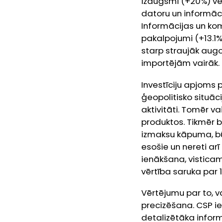
izaugsmi (+20%) ve
datoru un informāc
Informācijas un kom
pakalpojumi (+13.1%
starp straujāk aug
importējām vairāk.
Investīciju apjoms 
ģeopolitisko situāc
aktivitāti. Tomēr v
produktos. Tikmēr b
izmaksu kāpuma, bū
esošie un nereti arī
ienākšana, visticam
vērtība saruka par 1
Vērtējumu par to, v
precizēšana. CSP ie
detalizētāka infor