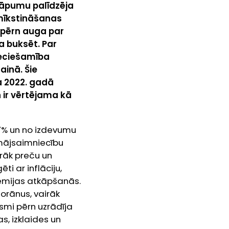
 kāpumu palīdzēja
mīkstināšanas
 pērn auga par
a buksēt. Par
ieciešamība
ainā. Šie
a 2022. gadā
 ir vērtējama kā
17% un no izdevumu
 mājsaimniecību
irāk preču un
i ar inflāciju,
dēmijas atkāpšanās.
torānus, vairāk
smi pērn uzrādīja
, izklaides un