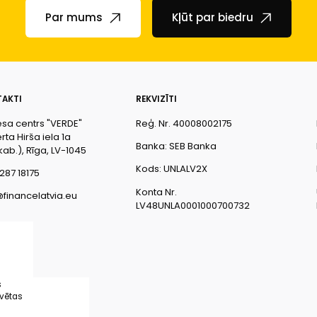
Par mums
Kļūt par biedru
AKTI
REKVIZĪTI
esa centrs "VERDE"
Reģ. Nr. 40008002175
ta Hirša iela 1a
Banka: SEB Banka
kab.), Rīga, LV-1045
Kods: UNLALV2X
287 18175
Konta Nr.
@financelatvia.eu
LV48UNLA0001000700732
s
rvētas