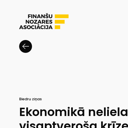
Biedru ziņas
Ekonomikā neliela 
visaptveroša krīz