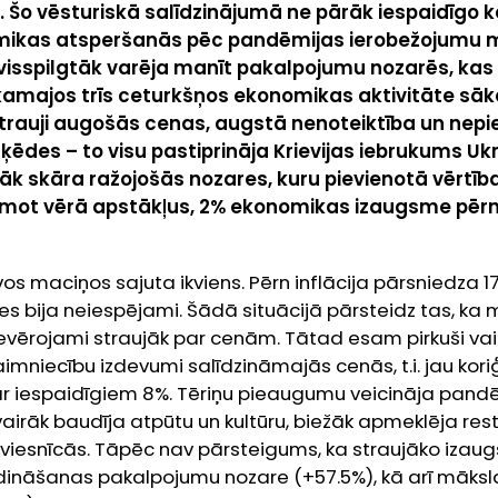
%. Šo vēsturiskā salīdzinājumā ne pārāk iespaidīgo
mikas atsperšanās pēc pandēmijas ierobežojumu 
isspilgtāk varēja manīt pakalpojumu nozarēs, kas
kamajos trīs ceturkšņos ekonomikas aktivitāte sāk
strauji augošās cenas, augstā nenoteiktība un nep
ķēdes – to visu pastiprināja Krievijas iebrukums Ukr
kāk skāra ražojošās nozares, kuru pievienotā vērtīb
Ņemot vērā apstākļus, 2% ekonomikas izaugsme pērn
os maciņos sajuta ikviens. Pērn inflācija pārsniedza 
es bija neiespējami. Šādā situācijā pārsteidz tas, ka
ievērojami straujāk par cenām. Tātad esam pirkuši va
niecību izdevumi salīdzināmajās cenās, t.i. jau koriģēt
par iespaidīgiem 8%. Tēriņu pieaugumu veicināja pan
vairāk baudīja atpūtu un kultūru, biežāk apmeklēja res
viesnīcās. Tāpēc nav pārsteigums, ka straujāko izaug
dināšanas pakalpojumu nozare (+57.5%), kā arī mākslas