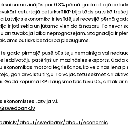
urksni samazinājās par 0.3% pērnā gada otrajā ceturks
avukārt ceturtajā ceturksnī IKP bija tāds pats kā trešajā
 ka Latvijas ekonomika ir ieslīdējusi recesijā pērnā ga
ija ir ļoti sekla un jūtama vien daļā nozaru. To nevar 
du arī tuvākajā laikā neprognozējam. Stagnācija ir pi
aidāms būtisks bezdarba pieaugums.
āte gada pirmajā pusē būs teju nemainīga vai nedau
s iedzīvotāju patēriņš un mazināsies eksports. Gada 
u ekonomikas motora iegriešanos, ko veicinās lēna p
jā, gan ārvalstu tirgū. To vajadzētu sekmēt arī aktīvāk
ai. Gadā kopumā IKP izaugsme būs tuvu 0%, drīzāk ar n
e
ekonomistes Latvijā v.i.
e@swedbank.lv
dbank.lv/about/swedbank/about/economic