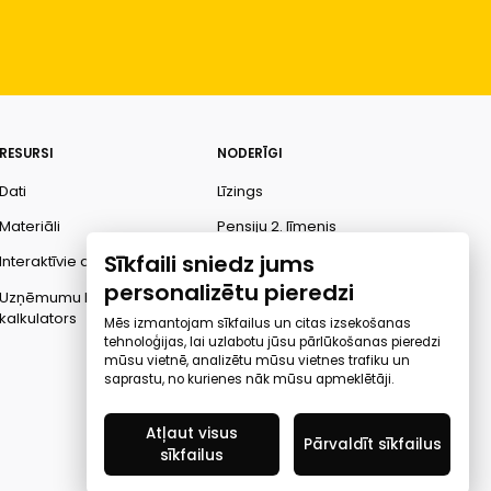
RESURSI
NODERĪGI
Dati
Līzings
Materiāli
Pensiju 2. līmenis
Sīkfaili sniedz jums
Interaktīvie dati
Finanšu pratība
personalizētu pieredzi
Uzņēmumu kredītspējas
Ombuds
kalkulators
Mēs izmantojam sīkfailus un citas izsekošanas
tehnoloģijas, lai uzlabotu jūsu pārlūkošanas pieredzi
mūsu vietnē, analizētu mūsu vietnes trafiku un
saprastu, no kurienes nāk mūsu apmeklētāji.
Atļaut visus
Pārvaldīt sīkfailus
sīkfailus
Created by Mediapark