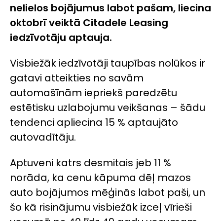
nelielos bojājumus labot pašam, liecina
oktobrī veiktā Citadele Leasing
iedzīvotāju aptauja.
Visbiežāk iedzīvotāji taupības nolūkos ir
gatavi atteikties no savām
automašīnām iepriekš paredzētu
estētisku uzlabojumu veikšanas – šādu
tendenci apliecina 15 % aptaujāto
autovadītāju.
Aptuveni katrs desmitais jeb 11 %
norāda, ka cenu kāpuma dēļ mazos
auto bojājumos mēģinās labot paši, un
šo kā risinājumu visbiežāk izceļ vīrieši