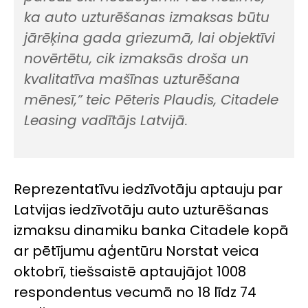
ka auto uzturēšanas izmaksas būtu
jārēķina gada griezumā, lai objektīvi
novērtētu, cik izmaksās droša un
kvalitatīva mašīnas uzturēšana
mēnesī,”
teic Pēteris Plaudis, Citadele
Leasing vadītājs Latvijā.
Reprezentatīvu iedzīvotāju aptauju par
Latvijas iedzīvotāju auto uzturēšanas
izmaksu dinamiku banka Citadele kopā
ar pētījumu aģentūru Norstat veica
oktobrī, tiešsaistē aptaujājot 1008
respondentus vecumā no 18 līdz 74