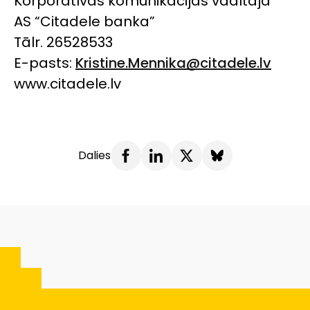
Korporatīvās komunikācijas vadītāja
AS “Citadele banka”
Tālr. 26528533
E-pasts:
Kristine.Mennika@citadele.lv
www.citadele.lv
Dalies