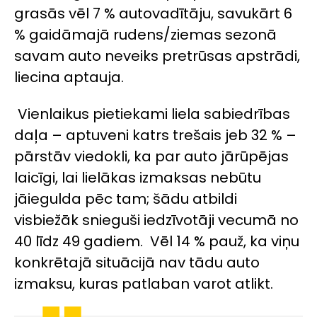
grasās vēl 7 % autovadītāju, savukārt 6
% gaidāmajā rudens/ziemas sezonā
savam auto neveiks pretrūsas apstrādi,
liecina aptauja.
Vienlaikus pietiekami liela sabiedrības
daļa – aptuveni katrs trešais jeb 32 % –
pārstāv viedokli, ka par auto jārūpējas
laicīgi, lai lielākas izmaksas nebūtu
jāiegulda pēc tam; šādu atbildi
visbiežāk snieguši iedzīvotāji vecumā no
40 līdz 49 gadiem. Vēl 14 % pauž, ka viņu
konkrētajā situācijā nav tādu auto
izmaksu, kuras patlaban varot atlikt.