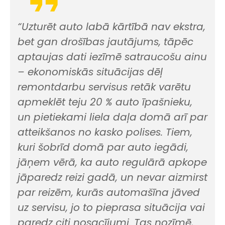
“Uzturēt auto labā kārtībā nav ekstra,
bet gan drošības jautājums, tāpēc
aptaujas dati iezīmē satraucošu ainu
– ekonomiskās situācijas dēļ
remontdarbu servisus retāk varētu
apmeklēt teju 20 % auto īpašnieku,
un pietiekami liela daļa domā arī par
atteikšanos no kasko polises. Tiem,
kuri šobrīd domā par auto iegādi,
jāņem vērā, ka auto regulārā apkope
jāparedz reizi gadā, un nevar aizmirst
par reizēm, kurās automašīna jāved
uz servisu, jo to pieprasa situācija vai
paredz citi nosacījumi. Tas nozīmē,