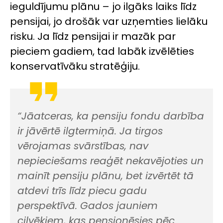
ieguldījumu plānu – jo ilgāks laiks līdz
pensijai, jo drošāk var uzņemties lielāku
risku. Ja līdz pensijai ir mazāk par
pieciem gadiem, tad labāk izvēlēties
konservatīvāku stratēģiju.
“Jāatceras, ka pensiju fondu darbība
ir jāvērtē ilgtermiņā. Ja tirgos
vērojamas svārstības, nav
nepieciešams reaģēt nekavējoties un
mainīt pensiju plānu, bet izvērtēt tā
atdevi trīs līdz piecu gadu
perspektīvā. Gados jauniem
cilvēkiem, kas pensionēsies pēc