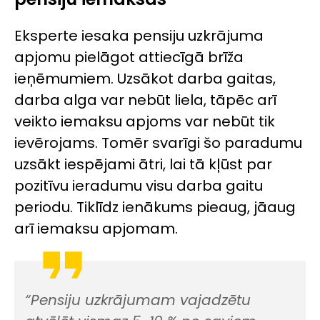
Eksperte iesaka pensiju uzkrājuma
apjomu pielāgot attiecīgā brīža
ieņēmumiem. Uzsākot darba gaitas,
darba alga var nebūt liela, tāpēc arī
veikto iemaksu apjoms var nebūt tik
ievērojams. Tomēr svarīgi šo paradumu
uzsākt iespējami ātri, lai tā kļūst par
pozitīvu ieradumu visu darba gaitu
periodu. Tiklīdz ienākums pieaug, jāaug
arī iemaksu apjomam.
“Pensiju uzkrājumam vajadzētu