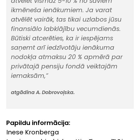
atvēlēt vismaz 5-10 % no saviem
ikmēneša ienākumiem. Ja varat
atvēlēt vairāk, tas tikai uzlabos jūsu
finansiālo labklājību vecumdienās.
Būtiski atcerēties, ka ir iespējams
saņemt arī iedzīvotāju ienākuma
nodokļa atmaksu 20 % apmērā par
privātajā pensiju fondā veiktajām
iemaksām,”
atgādina A. Dobrovoļska.
Papildu informācija:
Inese Kronberga