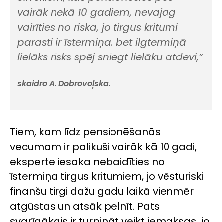
vairāk nekā 10 gadiem, nevajag
vairīties no riska, jo tirgus kritumi
parasti ir īstermiņa, bet ilgtermiņā
lielāks risks spēj sniegt lielāku atdevi,”
skaidro A. Dobrovoļska.
Tiem, kam līdz pensionēšanās
vecumam ir palikuši vairāk kā 10 gadi,
eksperte iesaka nebaidīties no
īstermiņa tirgus kritumiem, jo vēsturiski
finanšu tirgi dažu gadu laikā vienmēr
atgūstas un atsāk pelnīt. Pats
svarīgākais ir turpināt veikt iemaksas, jo