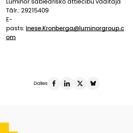
Luminor sabiedrisko attiecību vadītāja
Tālr.: 29215409
E-
pasts:
Inese.Kronberga@luminorgroup.c
om
Dalies