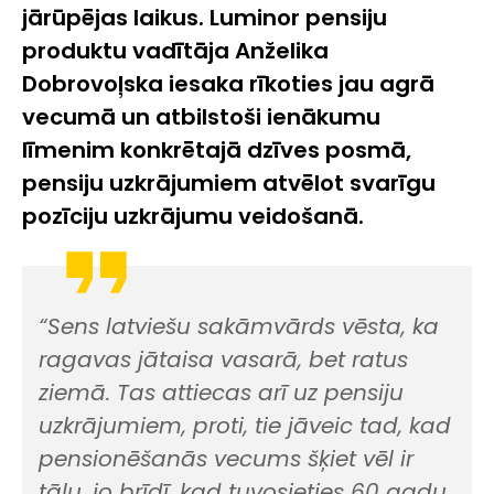
jārūpējas laikus. Luminor pensiju
produktu vadītāja Anželika
Dobrovoļska iesaka rīkoties jau agrā
vecumā un atbilstoši ienākumu
līmenim konkrētajā dzīves posmā,
pensiju uzkrājumiem atvēlot svarīgu
pozīciju uzkrājumu veidošanā.
“Sens latviešu sakāmvārds vēsta, ka
ragavas jātaisa vasarā, bet ratus
ziemā. Tas attiecas arī uz pensiju
uzkrājumiem, proti, tie jāveic tad, kad
pensionēšanās vecums šķiet vēl ir
tālu, jo brīdī, kad tuvosieties 60 gadu