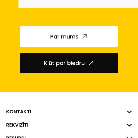
Par mums
Kļūt par biedru
KONTAKTI
Biznesa centrs "VERDE" Roberta
REKVIZĪTI
Hirša iela 1a (218.kab.), Rīga, LV-
1045
Reģ. Nr. 40008002175