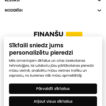
RESURSI
+371 287 18175
Banka: SEB Banka
Dati
NODERĪGI
info@financelatvia.eu
Kods: UNLALV2X
Materiāli
Līzings
Konta Nr. LV48UNLA0001000700732
Interaktīvie dati
Pensiju 2. līmenis
Uzņēmumu kredītspējas kalkulators
Finanšu pratība
Sīkfaili sniedz jums
Ombuds
personalizētu pieredzi
Mēs izmantojam sīkfailus un citas izsekošanas
tehnoloģijas, lai uzlabotu jūsu pārlūkošanas pieredzi
mūsu vietnē, analizētu mūsu vietnes trafiku un
saprastu, no kurienes nāk mūsu apmeklētāji.
Privātuma politika
GDPR subjekta piekļuves
Pārvaldīt sīkfailus
pieprasījums
© 2026 Latvijas Finanšu nozares asociācija - visas tiesības
rezervētas
Atļaut visus sīkfailus