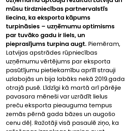
Uzņēmumu aptauju rezultāti Latvijā un
mūsu tirdzniecības partnervalstīs
liecina, ka eksporta kāpums
turpināsies – uzņēmumu optimisms
par tuvāko gadu ir liels, un
pieprasījums turpina augt.
Piemēram,
Latvijas apstrādes rūpniecības
uzņēmumu vērtējums par eksporta
pasūtījumu pietiekamību aprīlī strauji
uzlabojās un bija labāks nekā 2019.gada
otrajā pusē. Līdzīgi kā martā arī pārējie
pavasara mēneši var uzrādīt lielus
preču eksporta pieauguma tempus
zemās pērnā gada bāzes un augošo
cenu dēļ. Ražotāji visā pasaulē ziņo, ka