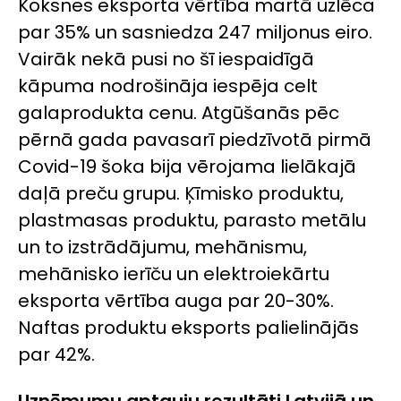
Koksnes eksporta vērtība martā uzlēca
par 35% un sasniedza 247 miljonus eiro.
Vairāk nekā pusi no šī iespaidīgā
kāpuma nodrošināja iespēja celt
galaprodukta cenu. Atgūšanās pēc
pērnā gada pavasarī piedzīvotā pirmā
Covid-19 šoka bija vērojama lielākajā
daļā preču grupu. Ķīmisko produktu,
plastmasas produktu, parasto metālu
un to izstrādājumu, mehānismu,
mehānisko ierīču un elektroiekārtu
eksporta vērtība auga par 20-30%.
Naftas produktu eksports palielinājās
par 42%.