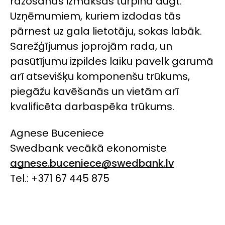
ražošanas izmaksas turpina augt.
Uzņēmumiem, kuriem izdodas tās
pārnest uz gala lietotāju, sokas labāk.
Sarežģījumus joprojām rada, un
pasūtījumu izpildes laiku pavelk garumā
arī atsevišķu komponenšu trūkums,
piegāžu kavēšanās un vietām arī
kvalificēta darbaspēka trūkums.
Agnese Buceniece
Swedbank
vecākā ekonomiste
agnese.buceniece@swedbank.lv
Tel.: +371 67 445 875