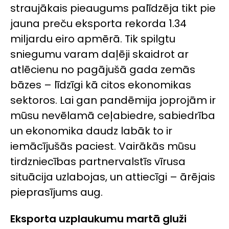
straujākais pieaugums palīdzēja tikt pie
jauna preču eksporta rekorda 1.34
miljardu eiro apmērā. Tik spilgtu
sniegumu varam daļēji skaidrot ar
atlēcienu no pagājušā gada zemās
bāzes – līdzīgi kā citos ekonomikas
sektoros. Lai gan pandēmija joprojām ir
mūsu nevēlamā ceļabiedre, sabiedrība
un ekonomika daudz labāk to ir
iemācījušās paciest. Vairākās mūsu
tirdzniecības partnervalstīs vīrusa
situācija uzlabojas, un attiecīgi – ārējais
pieprasījums aug.
Eksporta uzplaukumu martā gluži