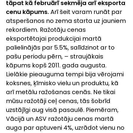
tāpat kā februārī sekmēja arī eksporta
cenu kāpums.
Arī šeit varam runāt par
atsperšanos no zema starta uz jauniem
rekordiem. Ražotāju cenas
eksportētajai produkcijai martā
palielinājās par 5.5%, salīdzinot ar to
pašu periodu pērn, – straujākais
kāpums kopš 2011. gada augusta.
Lielākie pieauguma tempi bija vērojami
koksnes, ķīmisko vielu un produktu, kā
arī metālu ražošanas cenās. Ne tikai
mūsu ražotāji ceļ cenas, tās šobrīd
uzstājīgi aug visā pasaulē. Piemēram,
Vācijā un ASV ražotāju cenas martā
auga par aptuveni 4%, uzrādot vienu no