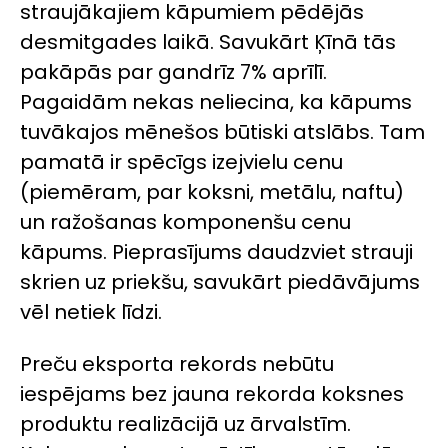
straujākajiem kāpumiem pēdējās
desmitgades laikā. Savukārt Ķīnā tās
pakāpās par gandrīz 7% aprīlī.
Pagaidām nekas neliecina, ka kāpums
tuvākajos mēnešos būtiski atslābs. Tam
pamatā ir spēcīgs izejvielu cenu
(piemēram, par koksni, metālu, naftu)
un ražošanas komponenšu cenu
kāpums. Pieprasījums daudzviet strauji
skrien uz priekšu, savukārt piedāvājums
vēl netiek līdzi.
Preču eksporta rekords nebūtu
iespējams bez jauna rekorda koksnes
produktu realizācijā uz ārvalstīm.