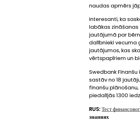
naudas apmērs jā
Interesanti, ka sas
labākas zināšanas f
jautājumā par bērn
dalībnieki vecuma 
jautājumos, kas ska
vērtspapīriem un bi
Swedbank Finanšu ins
sastāv no 18 jautā
finanšu plānošanu,
piedalījās 1300 ied
RUS:
Тест финансово
знаниях