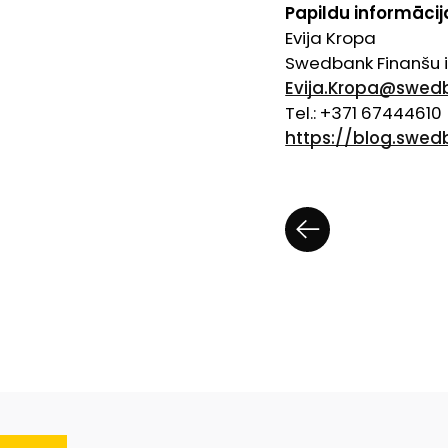
Papildu informācija
Evija Kropa
Swedbank Finanšu i
Evija.Kropa@swedb
Tel.: +371 67444610
https://blog.swed