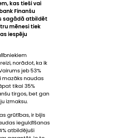
m, kas tieši vai
dbank Finanšu
bas sagādā atbildēt
tru mēnesi tiek
nas iespēju
alībniekiem
eizi, norādot, ka ik
. Vairums jeb 53%
etni mazāks naudas
āpat tikai 35%
nanšu tirgos, bet gan
iju izmaksu.
 grūtības, ir bijis
naudas ieguldīšanas
4% atbildējuši