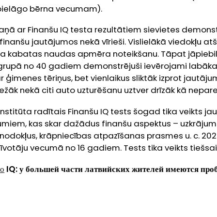
pielāgo bērna vecumam).
kaņā ar Finanšu IQ testa rezultātiem sievietes demon
inanšu jautājumos nekā vīrieši. Vislielākā viedokļu at
a kabatas naudas apmēra noteikšanu. Tāpat jāpiebils
grupā no 40 gadiem demonstrējuši ievērojami labāk
r ģimenes tēriņus, bet vienlaikus sliktāk izprot jautāj
ežāk nekā citi auto uzturēšanu uztver drīzāk kā nepa
titūta radītais Finanšu IQ tests šogad tika veikts jau 
jumiem, kas skar dažādus finanšu aspektus – uzkrājumu
 nodokļus, krāpniecības atpazīšanas prasmes u. c. 20
zīvotāju vecumā no 16 gadiem. Tests tika veikts tiešsai
го
IQ:
у большей части латвийских жителей имеются про