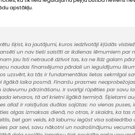
noties, ka tik lielu ieguldījumu peļņu būtībā neviens ne
ādu apstākļu.
rētu šķist, ka jautājumi, kuros iedzīvotāji kļūdās visbiežā
niansēti un nav tieši saistīti ar ikdienas lēmumiem par
nam jau īsti netraucē dzīvot tas, ka ne līdz galam pār
eņu naudas finansējuma pārdali un ieguldījumu liku
os uzsvērt, ka tās ir fundamentālas lietas sekmīgai s
i ilgākā laika posmā. Finanšu prasmes neaprobežojas 
izdevumu pārzināšanu. Ir svarīgi rūpēties par savu la
da ietvaros, tā arī krietni ilgākā termiņā. Šķietami a
s allaž ir raisījušas duālas sajūtas: no vienas puses, ir
es algas izmaksas dienā, no otras, ir skaidrs, ka tas n
aitlis, bet gan veids, kā labumu iegūst visa sabiedrīb
ies par sevi, savu nākotni un nodrošinājumu vecumd
ielākā daļa sociālo iemaksu tiek novirzīta paša vecum