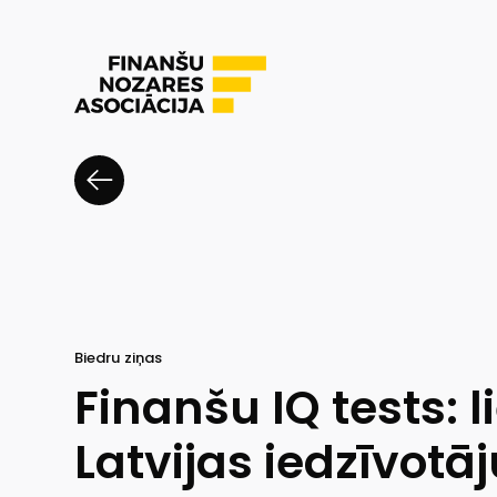
Biedru ziņas
Finanšu IQ tests: l
Latvijas iedzīvotā