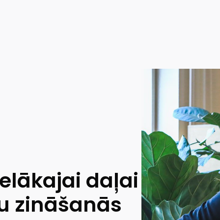
ielākajai daļai
ju zināšanās