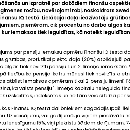
 zināšanās un izpratnē par dažādiem finanšu aspektie
 ģimenes rocību, novērojami robi, noskaidrots Swe
Finanšu IQ testā. Lielākajai daļai iedzīvotāju grūtī
ājumiem, piemēram, cik procentu no darba algas ka
un kur iemaksas tiek ieguldītas, kā noteikt ieguldīša
utājums par pensiju iemaksu apmēru Finanšu IQ testa d
s grūtības, proti, tikai piektā daļa (20%) atbildējuši par
 algas tiek novirzīti pensiju 1. un 2. līmeņa iemaksām
pārliecību, ka pensijai katru mēnesi tiek novirzīts kri
as atbilst iemaksas apmēram tikai 2. pensiju līmenī. T
 zina, ka valsts pensiju 1. līmeņa kapitālu neiegulda fi
ek uzskaitītas, indeksētas un no tām veic šī brīža pens
 kas Finanšu IQ testa dalībniekiem sagādājis īpaši lielas
mu. Uz vaicājumu, vai gadījumā, ja viņiem piedāvātu 
tu ienesīgumu 15%, viņi piekristu šādam darījumam, 7