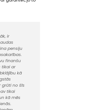
var garantēt, jo to
k, ir
 naudas
zina pensiju
msakarības.
avu finanšu
tikai ar
bklājību kā
ugstās
 grūti no šīs
av tikai
a un kā mēs
ienās.
dienām,