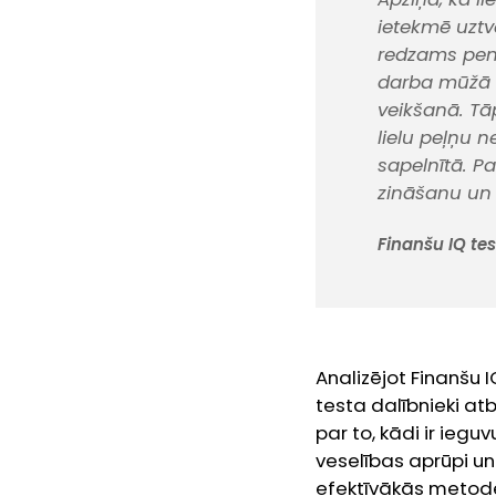
ietekmē uztv
redzams pensi
darba mūžā b
veikšanā. Tāp
lielu peļņu 
sapelnītā. Pa
zināšanu un 
Finanšu IQ te
Analizējot Finanšu I
testa dalībnieki atb
par to, kādi ir ieg
veselības aprūpi un 
efektīvākās metod