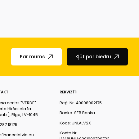
Par mums
Kļūt par biedru
AKTI
REKVIZĪTI
esa centrs "VERDE"
Reģ. Nr. 40008002175
ta Hirša iela 1a
Banka: SEB Banka
kab.), Rīga, LV-1045
Kods: UNLALV2X
287 18175
Konta Nr.
@financelatvia.eu
LV48UNLA0001000700732