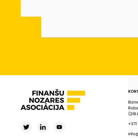
KONT
Bizn
Rober
(218.
+371 
info