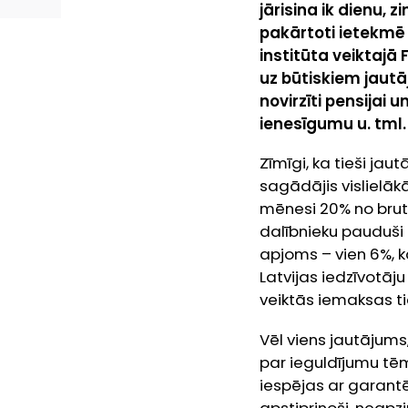
jārisina ik dienu,
pakārtoti ietekmē
institūta veiktajā 
uz būtiskiem jaut
novirzīti pensijai 
ienesīgumu u. tml.
Zīmīgi, ka tieši ja
sagādājis vislielākā
mēnesi 20% no bruto
dalībnieku pauduši 
apjoms – vien 6%, k
Latvijas iedzīvotāju
veiktās iemaksas ti
Vēl viens jautājums,
par ieguldījumu tē
iespējas ar garantē