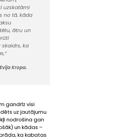
ti uzskatāmi
gs no tā, kāda
maksu
tētu, ātru un
rūti
 skaidrs, ka
s,”
Evija Kropa.
em gandrīz visi
ildēts uz jautājumu
okļi nodrošina gan
drošāk) un kādas –
orāda, ka kabatas