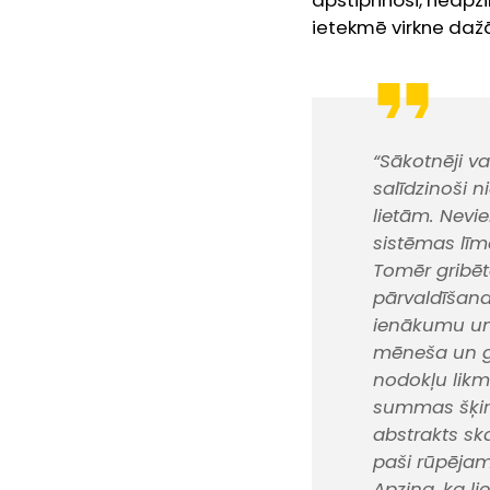
apstiprinoši, neapzi
ietekmē virkne daž
“Sākotnēji va
salīdzinoši 
lietām. Nevie
sistēmas līm
Tomēr gribēt
pārvaldīšana
ienākumu un 
mēneša un ga
nodokļu likme
summas šķirti
abstrakts sk
paši rūpējam
Apziņa, ka l