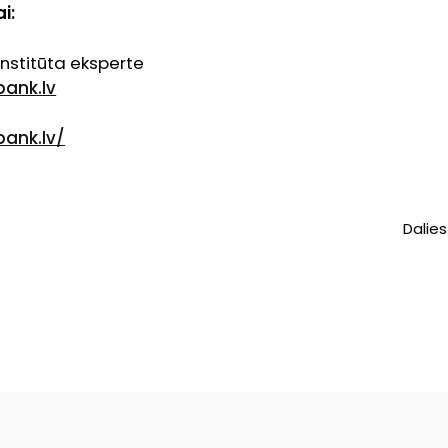
i:
nstitūta eksperte
ank.lv
bank.lv/
Dalies