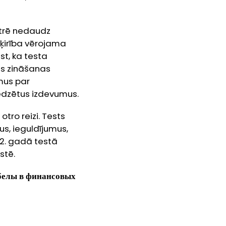
strē nedaudz
šķirība vērojama
t, ka testa
as zināšanas
umus par
redzētus izdevumus.
otro reizi. Tests
s, ieguldījumus,
22. gadā testā
stē.
белы в финансовых