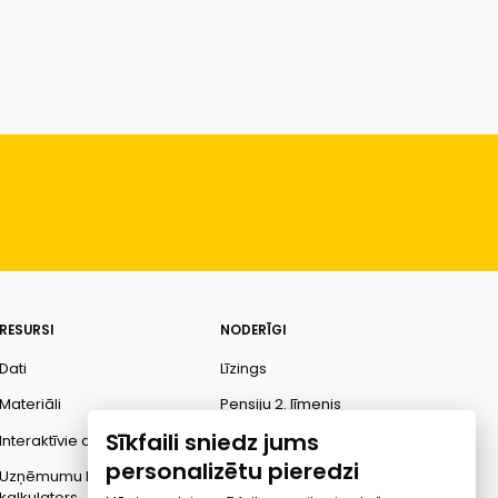
RESURSI
NODERĪGI
Dati
Līzings
Materiāli
Pensiju 2. līmenis
Sīkfaili sniedz jums
Interaktīvie dati
Finanšu pratība
personalizētu pieredzi
Uzņēmumu kredītspējas
Ombuds
kalkulators