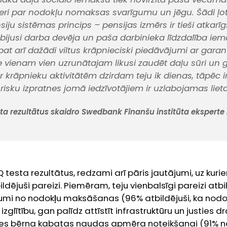
eri par nodokļu nomaksas svarīgumu un jēgu. Šādi ļo
ju sistēmas princips – pensijas izmērs ir tieši atkarī
ijusi darba devēja un paša darbinieka līdzdalība ie
at arī dažādi viltus krāpnieciski piedāvājumi ar garan
ne vienam vien uzrunātajam likusi zaudēt daļu sūri un g
r krāpnieku aktivitātēm dzirdam teju ik dienas, tāpēc ir
risku izpratnes jomā iedzīvotājiem ir uzlabojamas lieta
sta rezultātus skaidro Swedbank Finanšu institūta eksperte 
Q testa rezultātus, redzami arī pāris jautājumi, uz kuri
ildējuši pareizi. Piemēram, teju vienbalsīgi pareizi atb
uvumi no nodokļu maksāšanas (96% atbildējuši, ka nod
izglītību, gan palīdz attīstīt infrastruktūru un justies 
es bērna kabatas naudas apmēra noteikšanai (91% n